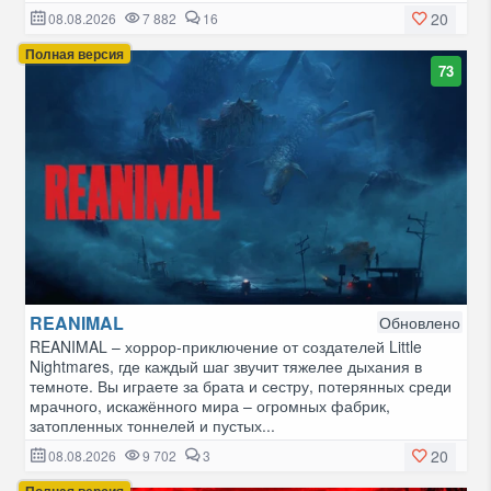
20
08.08.2026
7 882
16
Полная версия
73
REANIMAL
Обновлено
REANIMAL – хоррор-приключение от создателей Little
Nightmares, где каждый шаг звучит тяжелее дыхания в
темноте. Вы играете за брата и сестру, потерянных среди
мрачного, искажённого мира – огромных фабрик,
затопленных тоннелей и пустых...
20
08.08.2026
9 702
3
Полная версия