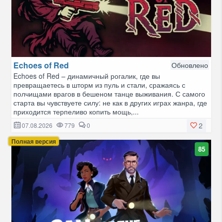
Echoes of Red
Обновлено
Echoes of Red – динамичный рогалик, где вы
превращаетесь в шторм из пуль и стали, сражаясь с
полчищами врагов в бешеном танце выживания. С самого
старта вы чувствуете силу: не как в других играх жанра, где
приходится терпеливо копить мощь,...
2
07.08.2026
779
0
Полная версия
85