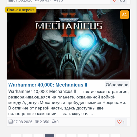
Полная версия
54
Warhammer 40,000: Mechanicus II
Обновлено
Warhammer 40,000: Mechanicus II — тактическая стратегия,
разворачивающаяся на планете, охваченной войной
между Адептус Механикус и пробудившимися Некронами.
В отличие от первой части, здесь доступны две
полноценные кампании — за каждую из...
1
07.08.2026
2 350
0