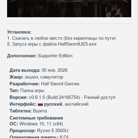
Установка:
1. Скачать в любое место (без кириллицы по пути)
2. Запуск игры с файла HalfSwordUE5.exe
Дополнение:
Supporter Edition
Дата выхода:
30 янв. 2026
Жанр:
экшен, симулятор
Разработчик:
Half Sword Games
Тип:
Папка игры
Версия:
v0.6.1.5 (Build 24185754) - Ранний доступ
Интерфейс:
русский
, английский
Таблетка:
Вшита
Системные требования
ОС:
Windows 10, 11 (x64)
Процессор:
Ryzen 5 3500U
Оперативная память:
8 Гб