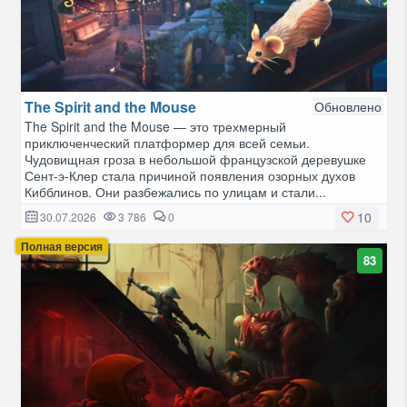
The Spirit and the Mouse
Обновлено
The Spirit and the Mouse — это трехмерный
приключенческий платформер для всей семьи.
Чудовищная гроза в небольшой французской деревушке
Сент-э-Клер стала причиной появления озорных духов
Кибблинов. Они разбежались по улицам и стали...
10
30.07.2026
3 786
0
Полная версия
83