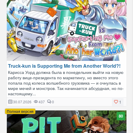
Truck-kun is Supporting Me from Another World?!
Карисса Уорд должна была в понедельник выйти на новую
работу вице-президента по маркетингу, но вместо этого
попала под колеса волшебного грузовика — и очнулась в
мире мечей и монстров. Так начинается абсурдная, но по-
настоящему...
1
30.07.2026
437
0
Полная версия
80