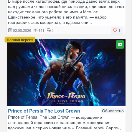
В мире после катастрофы, где природа давно взяла верх
над руинами человеческой цивилизации, одинокая девочка
находит сломанного робота по имени Мех-ют.
Единственное, что уцелело в его памяти, — набор
географических координат, и вдвоем они...
1
02.08.2026
441
0
Полная версия
82
Prince of Persia The Lost Crown
Обновлено
Prince of Persia: The Lost Crown — возвращение
легендарной франшизы и настоящая метроидвания,
вдохнувшая в серию новую жизнь. Главный герой Саргон,