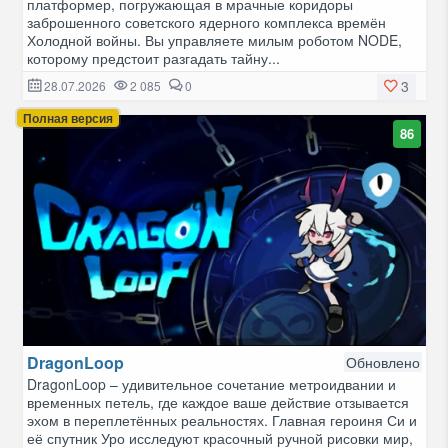
платформер, погружающая в мрачные коридоры
заброшенного советского ядерного комплекса времён
Холодной войны. Вы управляете милым роботом NODE,
которому предстоит разгадать тайну...
3
28.07.2026
2 085
0
Полная версия
86
DragonLoop
Обновлено
DragonLoop – удивительное сочетание метроидвании и
временных петель, где каждое ваше действие отзывается
эхом в переплетённых реальностях. Главная героиня Си и
её спутник Уро исследуют красочный ручной рисовки мир,