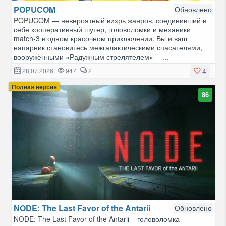
POPUCOM
Обновлено
POPUCOM — невероятный вихрь жанров, соединивший в
себе кооперативный шутер, головоломки и механики
match-3 в одном красочном приключении. Вы и ваш
напарник становитесь межгалактическими спасателями,
вооружёнными «Радужным стрелятелем» —...
4
28.07.2026
947
2
Полная версия
86
NODE: The Last Favor of the Antarii
Обновлено
NODE: The Last Favor of the Antarii – головоломка-