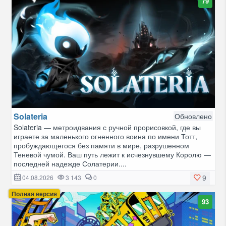
79
Solateria
Обновлено
Solateria — метроидвания с ручной прорисовкой, где вы
играете за маленького огненного воина по имени Тотт,
пробуждающегося без памяти в мире, разрушенном
Теневой чумой. Ваш путь лежит к исчезнувшему Королю —
последней надежде Солатерии....
9
04.08.2026
3 143
0
Полная версия
93