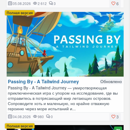
6
05.08.2026
2 612
3
Полная версия
Passing By - A Tailwind Journey
Обновлено
Passing By - A Tailwind Journey — умиротворяющая
приключенческая игра с упором на исследование, где вы
отправитесь в потрясающий мир летающих островов.
Сопроводите хоть и маленькую, но крайне отважную
героиню через море испытаний и...
3
04.08.2026
980
0
Полная версия