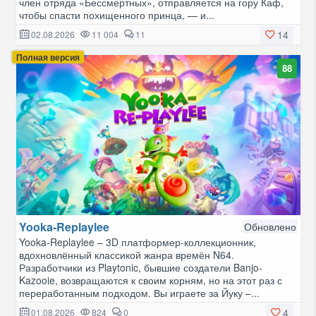
член отряда «Бессмертных», отправляется на гору Каф,
чтобы спасти похищенного принца, — и...
14
02.08.2026
11 004
11
Полная версия
88
Yooka-Replaylee
Обновлено
Yooka-Replaylee – 3D платформер-коллекционник,
вдохновлённый классикой жанра времён N64.
Разработчики из Playtonic, бывшие создатели Banjo-
Kazooie, возвращаются к своим корням, но на этот раз с
переработанным подходом. Вы играете за Йуку –...
4
01.08.2026
824
0