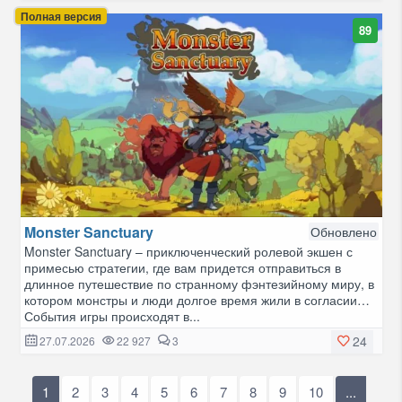
Полная версия
89
Monster Sanctuary
Обновлено
Monster Sanctuary – приключенческий ролевой экшен с
примесью стратегии, где вам придется отправиться в
длинное путешествие по странному фэнтезийному миру, в
котором монстры и люди долгое время жили в согласии…
События игры происходят в...
24
27.07.2026
22 927
3
1
2
3
4
5
6
7
8
9
10
...