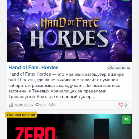
Hand of Fate: Hordes
Обновлено
Hand of Fate: Hordes — это мрачный автошутер в жанре
bullet heaven, где ваше выживание зависит от умения
собирать и разыгрывать колоду карт. Вы оказываетесь
заточены в Теневых Хранилищах за пределами
Тринадцатых Врат, где изгнанный Дилер...
3
05.08.2026
661
0
Полная версия
79