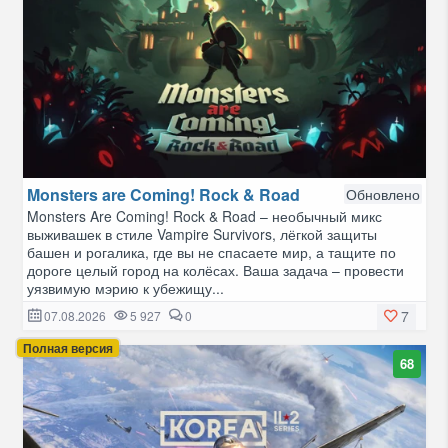
Monsters are Coming! Rock & Road
Обновлено
Monsters Are Coming! Rock & Road – необычный микс
выживашек в стиле Vampire Survivors, лёгкой защиты
башен и рогалика, где вы не спасаете мир, а тащите по
дороге целый город на колёсах. Ваша задача – провести
уязвимую мэрию к убежищу...
7
07.08.2026
5 927
0
Полная версия
68