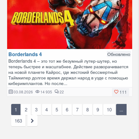
Borderlands 4
Обновлено
Borderlands 4 – это тот же безумный лутер-шутер, но
теперь быстрее и масштабнее. Действие разворачивается
на новой планете Кайрос, где жестокий бессмертный
Таймкипер долгое время держал народ в узде с помощью
киберимплантов. Но после...
111
03.08.2026
14 935
22
1
2
3
4
5
6
7
8
9
10
...
163