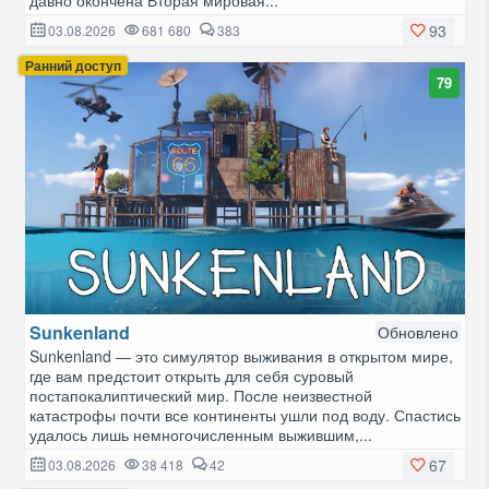
давно окончена Вторая мировая...
93
03.08.2026
681 680
383
Ранний доступ
79
Sunkenland
Обновлено
Sunkenland — это симулятор выживания в открытом мире,
где вам предстоит открыть для себя суровый
постапокалиптический мир. После неизвестной
катастрофы почти все континенты ушли под воду. Спастись
удалось лишь немногочисленным выжившим,...
67
03.08.2026
38 418
42