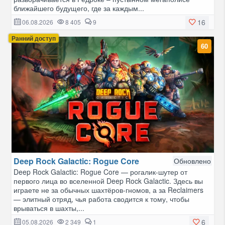
ближайшего будущего, где за каждым...
16
06.08.2026
8 405
9
Ранний доступ
60
Deep Rock Galactic: Rogue Core
Обновлено
Deep Rock Galactic: Rogue Core — рогалик-шутер от
первого лица во вселенной Deep Rock Galactic. Здесь вы
играете не за обычных шахтёров-гномов, а за Reclaimers
— элитный отряд, чья работа сводится к тому, чтобы
врываться в шахты,...
6
05.08.2026
2 349
1