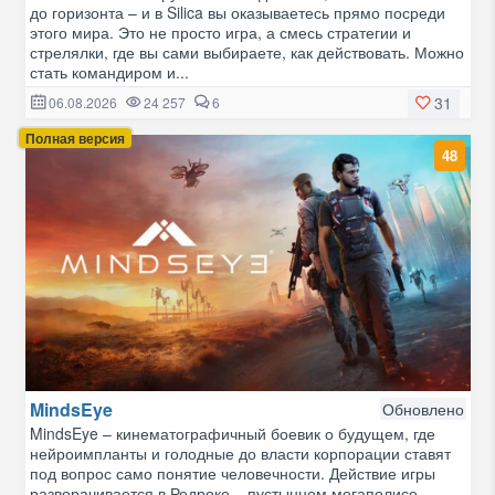
до горизонта – и в Silica вы оказываетесь прямо посреди
этого мира. Это не просто игра, а смесь стратегии и
стрелялки, где вы сами выбираете, как действовать. Можно
стать командиром и...
31
06.08.2026
24 257
6
Полная версия
48
MindsEye
Обновлено
MindsEye – кинематографичный боевик о будущем, где
нейроимпланты и голодные до власти корпорации ставят
под вопрос само понятие человечности. Действие игры
разворачивается в Редроке – пустынном мегаполисе