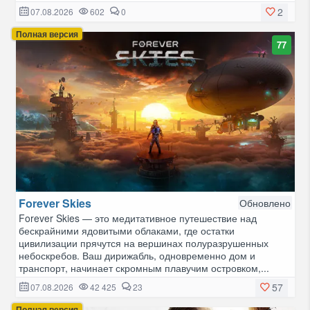
2
07.08.2026
602
0
Полная версия
77
Forever Skies
Обновлено
Forever Skies — это медитативное путешествие над
бескрайними ядовитыми облаками, где остатки
цивилизации прячутся на вершинах полуразрушенных
небоскребов. Ваш дирижабль, одновременно дом и
транспорт, начинает скромным плавучим островком,...
57
07.08.2026
42 425
23
Полная версия