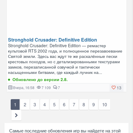
Stronghold Crusader: Definitive Edition
Stronghold Crusader: Definitive Edition — ремастер
культовой RTS 2002 года, и полноценное перезавоевание
Святой земли. Здесь вас ждут те же раскалённые пески
крестовых походов, но с детализированными текстурами
замков, перезаписанной озвучкой и тактически
насыщенными битвами, где каждый лучник на...
Обновлено до версии 2.8.
13
Вчера, 16:58
7 109
7
1
2
3
4
5
6
7
8
9
10
Самые последние обновления игр вы найдете на этой