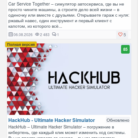
Car Service Together – симулятор автосервиса, где вы не
просто чините машины, а строите дело всей жизни – в
одиночку или вместе с друзьями. Открываете гараж с нуля:
ржавый навес, один инструмент и первый клиент с
капотом, из которого всё...
5
06.08.2026
2 483
1
Полная версия
85
HackHub - Ultimate Hacker Simulator
Обновлено
HackHub – Ultimate Hacker Simulator – погружение в
кибертень, где каждый клик может изменить ход системы.
Вы не просто играете за хакера – вы им становитесь.