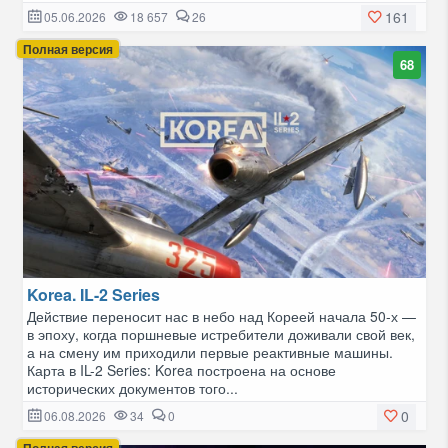
161
05.06.2026
18 657
26
Полная версия
68
Korea. IL-2 Series
Действие переносит нас в небо над Кореей начала 50-х —
в эпоху, когда поршневые истребители доживали свой век,
а на смену им приходили первые реактивные машины.
Карта в IL-2 Series: Korea построена на основе
исторических документов того...
0
06.08.2026
34
0
Полная версия