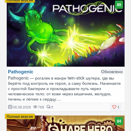
89
Pathogenic
Обновлено
Pathogenic — рогалик в жанре twin-stick шутера, где вы
берёте под контроль не героя, а саму болезнь. Начинаете
с простой бактерии и прокладываете путь через
человеческое тело: от кожи через кишечник, желудок,
печень и лёгкие к сердцу....
1
06.08.2026
769
0
Полная версия
84