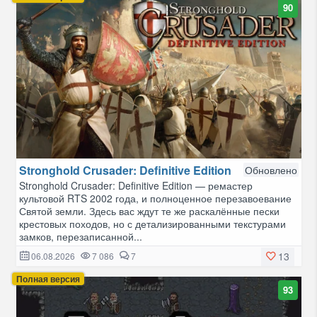
90
Stronghold Crusader: Definitive Edition
Обновлено
Stronghold Crusader: Definitive Edition — ремастер
культовой RTS 2002 года, и полноценное перезавоевание
Святой земли. Здесь вас ждут те же раскалённые пески
крестовых походов, но с детализированными текстурами
замков, перезаписанной...
13
06.08.2026
7 086
7
Полная версия
93