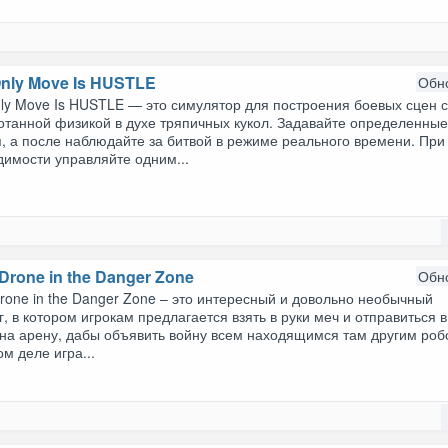
Only Move Is HUSTLE
Обн
ly Move Is HUSTLE — это симулятор для построения боевых сцен 
отанной физикой в духе тряпичных кукол. Задавайте определенны
, а после наблюдайте за битвой в режиме реального времени. При
димости управляйте одним...
Drone in the Danger Zone
Обн
rone in the Danger Zone – это интересный и довольно необычный
, в котором игрокам предлагается взять в руки меч и отправиться в
 на арену, дабы объявить войну всем находящимся там другим ро
м деле игра...