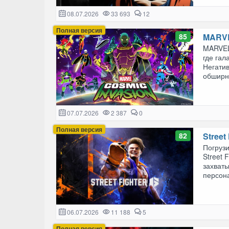
08.07.2026
33 693
12
Полная версия
85
MARVE
MARVEL 
где гал
Негатив
обширно
07.07.2026
2 387
0
Полная версия
82
Street 
Погруз
Street 
захват
персона
06.07.2026
11 188
5
Полная версия