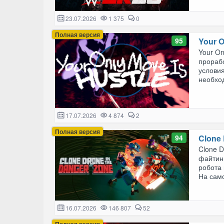
23.07.2026
1 375
0
Полная версия
95
Your 
Your On
прораб
условия
необхо
17.07.2026
4 874
2
Полная версия
94
Clone 
Clone D
файтинг
робота
На само
16.07.2026
146 807
52
Полная версия