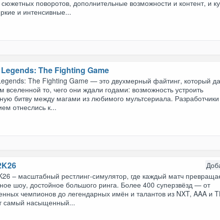
 сюжетных поворотов, дополнительные возможности и контент, и к
ркие и интенсивные...
 Legends: The Fighting Game
Legends: The Fighting Game — это двухмерный файтинг, который д
 вселенной то, чего они ждали годами: возможность устроить
ную битву между магами из любимого мультсериала. Разработчики
ем отнеслись к...
2K26
Доб
26 – масштабный рестлинг-симулятор, где каждый матч превраща
ное шоу, достойное большого ринга. Более 400 суперзвёзд — от
енных чемпионов до легендарных имён и талантов из NXT, AAA и 
т самый насыщенный...