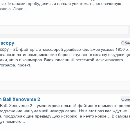
ные Титанами, пробудились и начали уничтожать человеческую
ацию. Люди...
oscopy
Обн
scopy – 2D-файтер с атмосферой дешёвых фильмов ужасов 1950-х,
ованные латиноамериканские борцы вступают в схватку с чудовищ
гии, кино и кошмаров. Вдохновлённый эстетикой мексиканского
ографа, проект...
 Ball Xenoverse 2
Обн
 Ball: Xenoverse 2 – умопомрачительный файтинг с примесью роле
родолжение нашумевшей некогда серии. Но в этот раз вас ждут не
я, продолжающие предыдущую историю, а нечто новое… В самом 
ут немного...