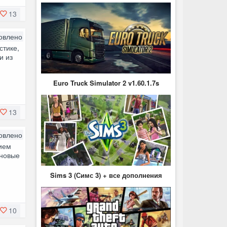
13
овлено
стике,
и из
Euro Truck Simulator 2 v1.60.1.7s
13
овлено
нием
 новые
Sims 3 (Симс 3) + все дополнения
10