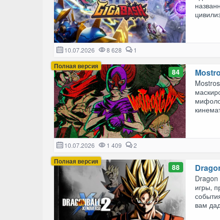
назван
цивилиз
10.07.2026
8 628
1
Полная версия
84
Mostr
Mostro
маскир
мифоло
кинемат
10.07.2026
1 409
2
Полная версия
88
Dragon
Dragon
игры, п
событи
вам дад