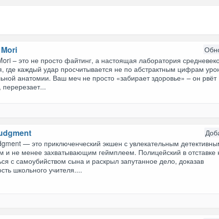
 Mori
Обн
Mori – это не просто файтинг, а настоящая лаборатория средневек
, где каждый удар просчитывается не по абстрактным цифрам урон
ьной анатомии. Ваш меч не просто «забирает здоровье» – он рвёт
перерезает...
Judgment
Доб
udgment — это приключенческий экшен с увлекательным детективны
м и не менее захватывающим геймплеем. Полицейский в отставке 
ся с самоубийством сына и раскрыл запутанное дело, доказав
сть школьного учителя....