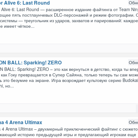
r Alive 6: Last Round
Обн
 Alive 6: Last Round — расширенное издание файтинга от Team Nin
ющее пять постлаунчевых DLC-персонажей и режим фотографии. 
системы — треугольник из ударов, захватов и парирований: каждо
е имеет чёткое...
N BALL: Sparking! ZERO
Обн
BALL: Sparking! ZERO – это как вернуться в детство, когда ты вп
 как Гоку превращается в Супер Сайяна, только теперь ты сам мо
ь это безумие на экране. Игра возрождает культовую серию Budoka
i, но...
a 4 Arena Ultimax
Обн
 4 Arena Ultimax – двухмерный приключенческий файтинг с сюжето
жающий историю предыдущей игры и предлагающий игрокам еще