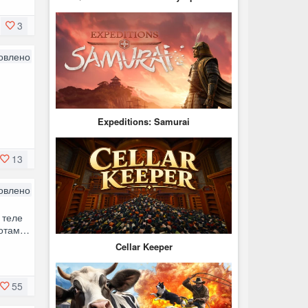
3
овлено
с
е
Expeditions: Samurai
13
овлено
 теле
ботам…
Cellar Keeper
55