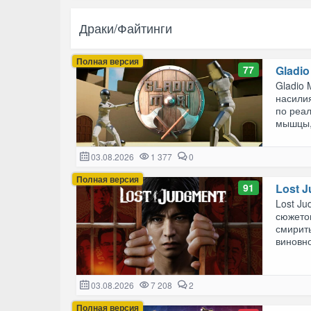
Драки/Файтинги
Полная версия
77
Gladio
Gladio 
насилия
по реал
мышцы, 
03.08.2026
1 377
0
Полная версия
91
Lost 
Lost J
сюжето
смирить
виновно
03.08.2026
7 208
2
Полная версия