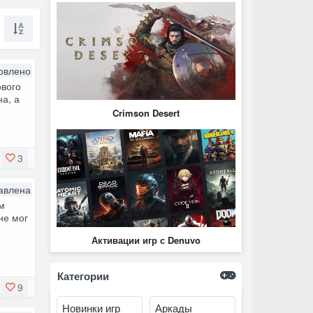
овлено
ового
а, а
Crimson Desert
3
авлена
м
не мог
Активации игр с Denuvo
Категории
9
Новинки игр
Аркады