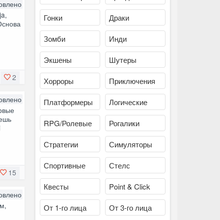
овлено
ja,
Гонки
Драки
Основа
е
Зомби
Инди
Экшены
Шутеры
2
Хорроры
Приключения
овлено
Платформеры
Логические
ервые
жешь
RPG/Ролевые
Рогалики
i
Стратегии
Симуляторы
Спортивные
Стелс
15
Квесты
Point & Click
овлено
м,
От 1-го лица
От 3-го лица