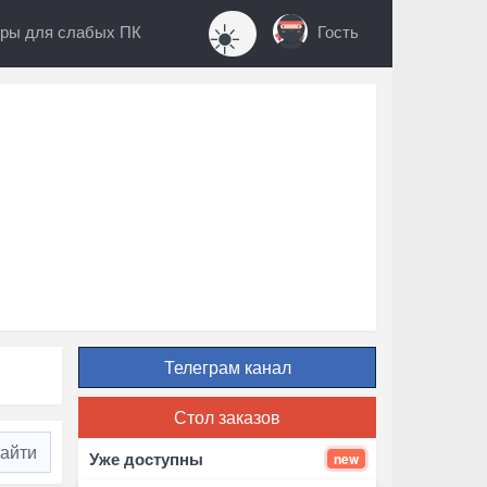
☀️
ры для слабых ПК
Гость
Телеграм канал
Стол заказов
Уже доступны
new