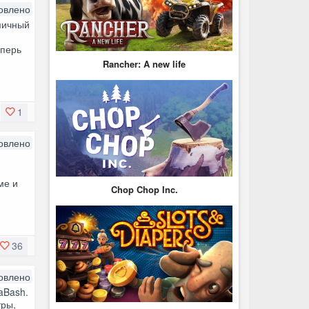
овлено
амичный
еперь
Rancher: A new life
1
овлено
ме и
Chop Chop Inc.
36
овлено
aBash.
тры,