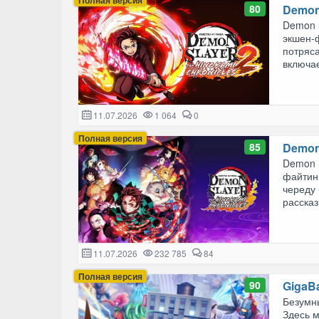
80
Demon 
Demon S
экшен-ф
потряс
включае
11.07.2026
1 064
0
Полная версия
85
Demon 
Demon S
файтинг
череду
рассказ
11.07.2026
232 785
84
Полная версия
90
GigaB
Безумны
Здесь м