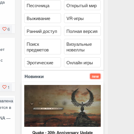
уда
Песочница
Открытый мир
Выживание
VR-игры
6
Ранний доступ
Полная версия
Поиск
Визуальные
ает
предметов
новеллы
 с
Эротические
Онлайн игры
Новинки
new
1
авлена
ется в
TNA —
Quake - 30th Anniversary Update