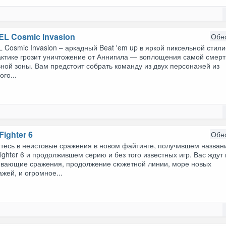
L Cosmic Invasion
Обн
Cosmic Invasion – аркадный Beat 'em up в яркой пиксельной стили
актике грозит уничтожение от Аннигила — воплощения самой смерт
ной зоны. Вам предстоит собрать команду из двух персонажей из
го...
Fighter 6
Обн
итесь в неистовые сражения в новом файтинге, получившем назва
Fighter 6 и продолжившем серию и без того известных игр. Вас ждут
ывающие сражения, продолжение сюжетной линии, море новых
жей, и огромное...