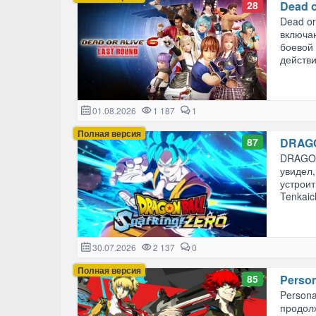
28
Dead o
Dead or
включа
боевой 
действи
01.08.2026
1 187
1
Полная версия
87
DRAGО
DRAGON 
увидел,
устроит
Tenkaich
30.07.2026
2 137
0
Полная версия
85
Person
Persona
продол