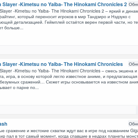
Slayer -Kimetsu no Yaiba- The Hinokami Chronicles 2
Обн
layer -Kimetsu no Yaiba- The Hinokami Chronicles 2 – яркий и дин
айтинг, который переносит игроков в мир Тандзиро и Нэдзуко с
ающей детализацией. Геймплей остаётся верен первой части, но т
т больше...
Slayer -Kimetsu no Yaiba- The Hinokami Chronicles
Обн
layer -Kimetsu no Yaiba- The Hinokami Chronicles – смесь экшена и
а, игра, в основу которой легло известное аниме, и предлагающая
 безумных сражений… Сюжет игры основывается на известном ани
ывает о парне по...
ash
Обн
е сражение и жестокие схватки ждут вас в игре под названием Gig
ир пал в тот самый момент, когда спавшие в недрах планеты монс