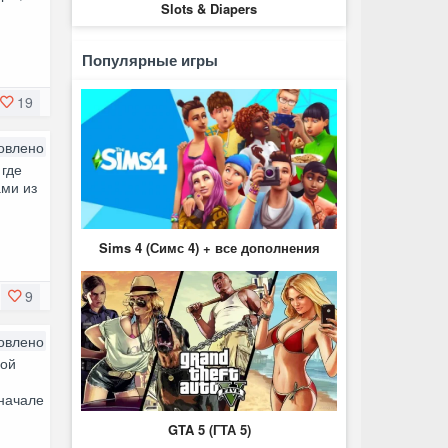
Slots & Diapers
Популярные игры
19
овлено
 где
ами из
Sims 4 (Симс 4) + все дополнения
9
овлено
вой
начале
GTA 5 (ГТА 5)