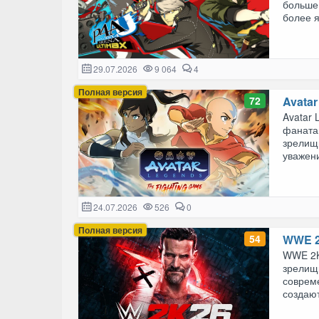
больше
более я
29.07.2026
9 064
4
Полная версия
72
Avatar
Avatar 
фанатам
зрелищ
уважени
24.07.2026
526
0
Полная версия
54
WWE 
WWE 2K
зрелищ
соврем
создаю