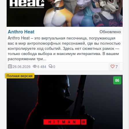
Anthro Heat
Обновлено
Anthro Heat – это виртуальная песочница, погружающая
вас в мир антропоморфных персонажей, где вы полностью
контролируете ход событий. Здесь нет сюжетных рамок —
только свобода выбора и максимум интерактива. В вашем
распоряжении три...
7
26.06.2026
6 484
0
Полная версия
86