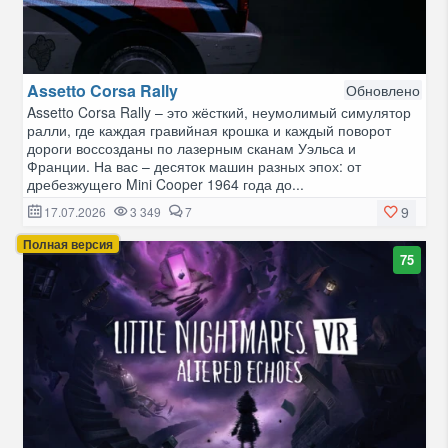
Assetto Corsa Rally
Обновлено
Assetto Corsa Rally – это жёсткий, неумолимый симулятор
ралли, где каждая гравийная крошка и каждый поворот
дороги воссозданы по лазерным сканам Уэльса и
Франции. На вас – десяток машин разных эпох: от
дребезжущего Mini Cooper 1964 года до...
9
17.07.2026
3 349
7
Полная версия
75