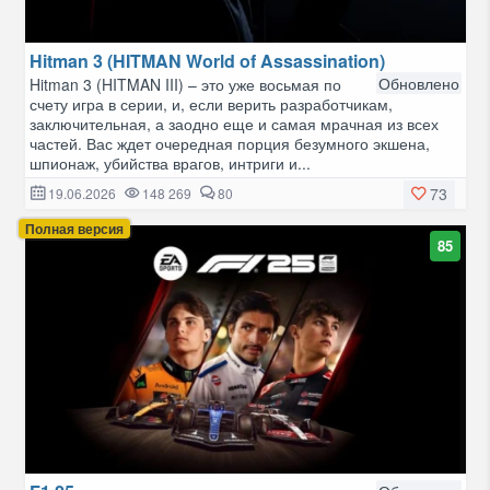
Hitman 3 (HITMAN World of Assassination)
Обновлено
Hitman 3 (HITMAN III) – это уже восьмая по
счету игра в серии, и, если верить разработчикам,
заключительная, а заодно еще и самая мрачная из всех
частей. Вас ждет очередная порция безумного экшена,
шпионаж, убийства врагов, интриги и...
73
19.06.2026
148 269
80
Полная версия
85