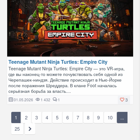
Teenage Mutant Ninja Turtles: Empire City
Teenage Mutant Ninja Turtles: Empire City — это VR-игра,
где вы наконец-то можете почувствовать себя одной из
Черепашек-ниндзя. Действие происходит в Нью-Йорке
после поражения Шреддера. В клане Foot началась
серьёзная борьба за власть....
3
01.05.2026
1 432
1
1
2
3
4
5
6
7
8
9
10
...
25