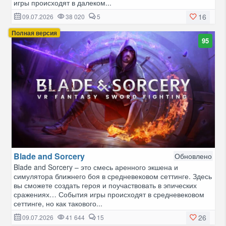
игры происходят в далеком...
16
09.07.2026
38 020
5
Полная версия
95
Blade and Sorcery
Обновлено
Blade and Sorcery – это смесь аренного экшена и
симулятора ближнего боя в средневековом сеттинге. Здесь
вы сможете создать героя и поучаствовать в эпических
сражениях… События игры происходят в средневековом
сеттинге, но как такового...
26
09.07.2026
41 644
15