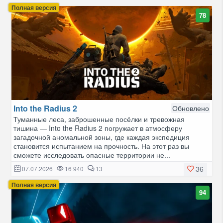
Полная версия
78
Into the Radius 2
Обновлено
Туманные леса, заброшенные посёлки и тревожная
тишина — Into the Radius 2 погружает в атмосферу
загадочной аномальной зоны, где каждая экспедиция
становится испытанием на прочность. На этот раз вы
сможете исследовать опасные территории не...
36
07.07.2026
16 940
13
Полная версия
94