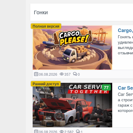
Гонки
Полная версия
Cargo,
Гонять 
удивлен
выгляди
отзывчи
06.08.2026
357
0
Ранний доступ
77
Car Se
Car Ser
а строи
гараж с
которого
06.08.2026
2 582
1