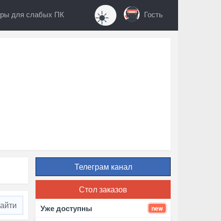
☀️
ры для слабых ПК
Гость
Телеграм канал
Стол заказов
Уже доступны
new