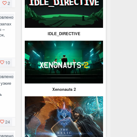
2
овлено
 запах
ы –
IDLE_DIRECTIVE
ок,
10
овлено
 узкие
Xenonauts 2
ь
24
овлено