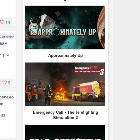
14
овлено
 вам
игры
Approximately Up
9
овлено
ми
Emergency Call - The Firefighting
 из
Simulation 3