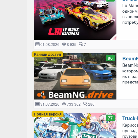
Le Man
одноиме
выносли
потребу
01.08.2026
8 935
7
Ранний доступ
96
BeamN
BeamNG
которо
их в ра
предста
31.07.2026
733 362
280
Полная версия
77
Truck-
Карисса
президе
грузови