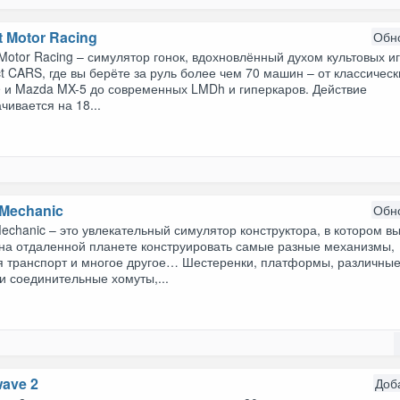
t Motor Racing
Обн
 Motor Racing – симулятор гонок, вдохновлённый духом культовых и
ct CARS, где вы берёте за руль более чем 70 машин – от классическ
e и Mazda MX-5 до современных LMDh и гиперкаров. Действие
чивается на 18...
 Mechanic
Обн
echanic – это увлекательный симулятор конструктора, в котором в
 на отдаленной планете конструировать самые разные механизмы,
я транспорт и многое другое… Шестеренки, платформы, различны
и соединительные хомуты,...
wave 2
Доб