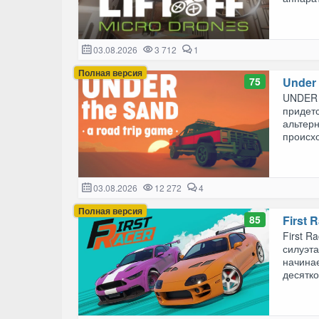
03.08.2026
3 712
1
Полная версия
75
Under 
UNDER t
придетс
альтер
происхо
03.08.2026
12 272
4
Полная версия
85
First 
First R
силуэт
начинае
десятко