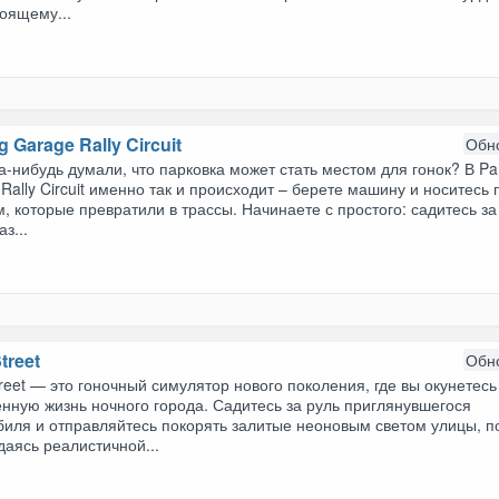
оящему...
g Garage Rally Circuit
Обн
а-нибудь думали, что парковка может стать местом для гонок? В Pa
Rally Circuit именно так и происходит – берете машину и носитесь 
, которые превратили в трассы. Начинаете с простого: садитесь за
з...
treet
Обн
reet — это гоночный симулятор нового поколения, где вы окунетесь
нную жизнь ночного города. Садитесь за руль приглянувшегося
биля и отправляйтесь покорять залитые неоновым светом улицы, п
аясь реалистичной...