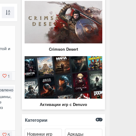
а
той и
Crimson Desert
1
овлено
ашины,
е
Активации игр с Denuvo
из
Категории
Новинки игр
Аркады
5