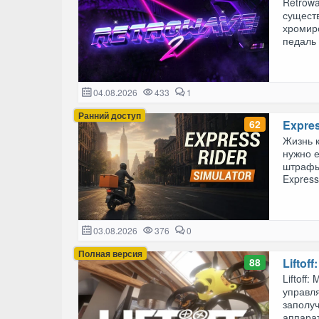
Retrowa
сущест
хромиро
педаль 
04.08.2026
433
1
Ранний доступ
62
Expres
Жизнь к
нужно е
штрафы 
Express 
03.08.2026
376
0
Полная версия
88
Liftof
Liftoff
управл
заполу
аппарат