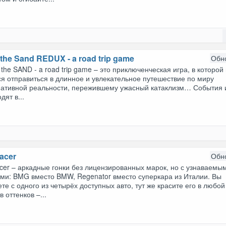
the Sand REDUX - a road trip game
Обн
he SAND - a road trip game – это приключенческая игра, в которой
я отправиться в длинное и увлекательное путешествие по миру
нативной реальности, пережившему ужасный катаклизм… События 
дят в...
Racer
Обн
acer – аркадные гонки без лицензированных марок, но с узнаваемы
ами: BMG вместо BMW, Regenator вместо суперкара из Италии. Вы
те с одного из четырёх доступных авто, тут же красите его в любой
в оттенков –...