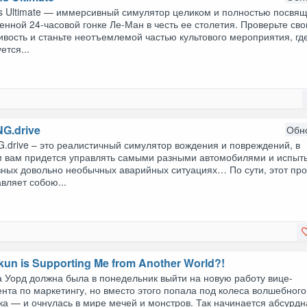
s Ultimate — иммерсивный симулятор целиком и полностью посвя
нной 24-часовой гонке Ле-Ман в честь ее столетия. Проверьте св
вость и станьте неотъемлемой частью культового мероприятия, гд
ется...
G.drive
Обн
.drive – это реалистичный симулятор вождения и повреждений, в
м вам придется управлять самыми разными автомобилями и испыт
зных довольно необычных аварийных ситуациях… По сути, этот про
вляет собою...
kun is Supporting Me from Another World?!
 Уорд должна была в понедельник выйти на новую работу вице-
нта по маркетингу, но вместо этого попала под колеса волшебного
ка — и очнулась в мире мечей и монстров. Так начинается абсурдн