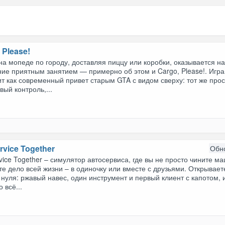
 Please!
на мопеде по городу, доставляя пиццу или коробки, оказывается н
ие приятным занятием — примерно об этом и Cargo, Please!. Игра
т как современный привет старым GTA с видом сверху: тот же прос
вый контроль,...
rvice Together
Обн
vice Together – симулятор автосервиса, где вы не просто чините м
те дело всей жизни – в одиночку или вместе с друзьями. Открывает
 нуля: ржавый навес, один инструмент и первый клиент с капотом, 
 всё...