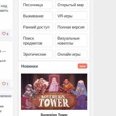
Песочница
Открытый мир
 над
авить
Выживание
VR-игры
Ранний доступ
Полная версия
4
Поиск
Визуальные
предметов
новеллы
ой —
Эротические
Онлайн игры
ться
Новинки
new
1
овлено
ке
м
Sovereign Tower