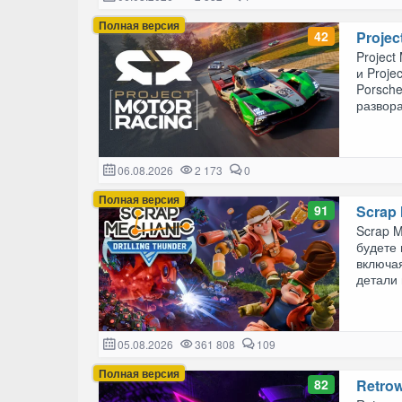
Полная версия
42
Projec
Project
и Proje
Porsch
развора
06.08.2026
2 173
0
Полная версия
91
Scrap
Scrap M
будете
включа
детали 
05.08.2026
361 808
109
Полная версия
82
Retro