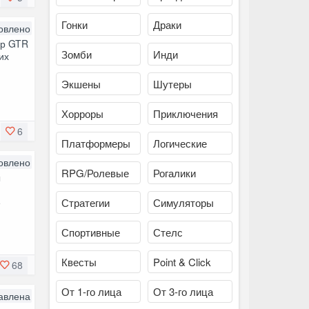
Гонки
Драки
овлено
гр GTR
Зомби
Инди
их
Экшены
Шутеры
Хорроры
Приключения
6
Платформеры
Логические
овлено
RPG/Ролевые
Рогалики
ы
е
Стратегии
Симуляторы
Спортивные
Стелс
Квесты
Point & Click
68
От 1-го лица
От 3-го лица
авлена