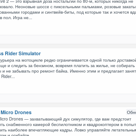
ve 2 — это взрывная доза ностальгии по 80-м, которых никогда не
вовало. Неоновые шоссе с пиксельными пальмами, розовые закаты
ванными городами и синтвейв-биты, под которые так и хочется вд
в пол. Игра не...
s Rider Simulator
урьера на мотоцикле редко ограничивается одной только доставк
ще и следить за бензином, вовремя платить за жилье, не собирать
и не забывать про ремонт байка. Именно этим и предлагает заня
Rider...
f: Micro Drones
Обн
: Micro Drones — захватывающий дух симулятор, где вам предстоит
ять снабженного камерой беспилотником и квадрокоптером в попыт
чить наиболее впечатляющие кадры. Ловко управляйте летательны
ом и огибайте...