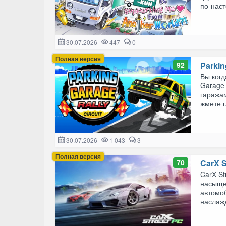
по-наст
30.07.2026
447
0
Полная версия
92
Parkin
Вы когд
Garage 
гаражам
жмете га
30.07.2026
1 043
3
Полная версия
70
CarX S
CarX St
насыще
автомо
наслажд