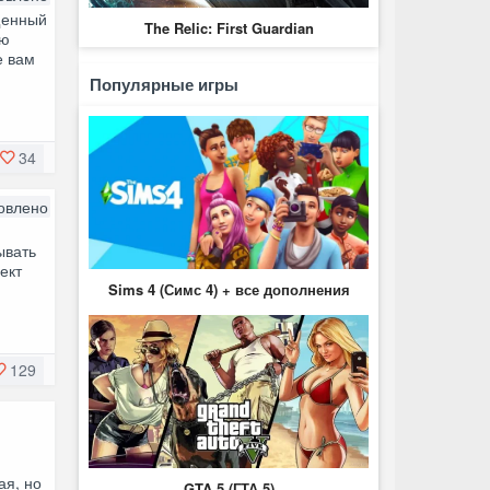
щенный
The Relic: First Guardian
ою
е вам
Популярные игры
34
овлено
ывать
ект
Sims 4 (Симс 4) + все дополнения
129
ая, но
GTA 5 (ГТА 5)