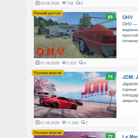
03.08.2026
748
0
Ранний доступ
85
OHV
OHV — э
жарено
простой
починки
01.08.2026
2 332
4
Полная версия
74
JDM: J
Japanes
горные
площад
закрыты
01.08.2026
11 265
7
Полная версия
77
Le Man