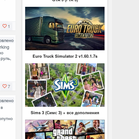
1
овлено
rking
по
Euro Truck Simulator 2 v1.60.1.7s
 руль,
7
овлено
 в
Sims 3 (Симс 3) + все дополнения
опутно