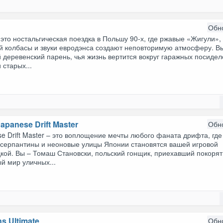
Обн
то ностальгическая поездка в Польшу 90-х, где ржавые «Жигули»,
й колбасы и звуки евродэнса создают неповторимую атмосферу. В
 деревенский парень, чья жизнь вертится вокруг гаражных посидел
 старых...
apanese Drift Master
Обн
e Drift Master – это воплощение мечты любого фаната дрифта, где
 серпантины и неоновые улицы Японии становятся вашей игровой
кой. Вы – Томаш Становски, польский гонщик, приехавший покорят
й мир уличных...
s Ultimate
Обн