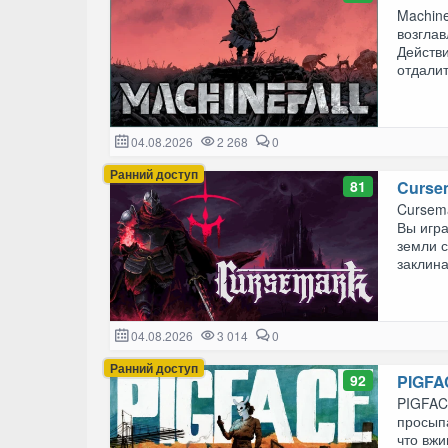
Machine
возглав
Действ
отдалит
04.08.2026
2 268
0
Ранний доступ
81
Curse
Cursema
Вы игр
земли с
заклина
04.08.2026
3 014
0
Ранний доступ
92
PIGFA
PIGFAC
просыпа
что вжи