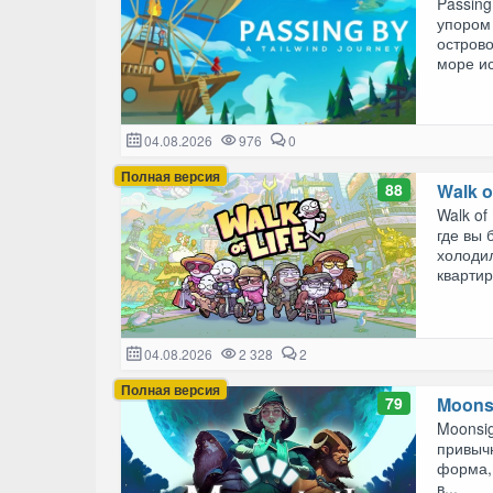
Passing
упором
острово
море ис
04.08.2026
976
0
Полная версия
88
Walk o
Walk of
где вы 
холодил
квартир
04.08.2026
2 328
2
Полная версия
79
Moonsi
Moonsig
привычн
форма, 
в...