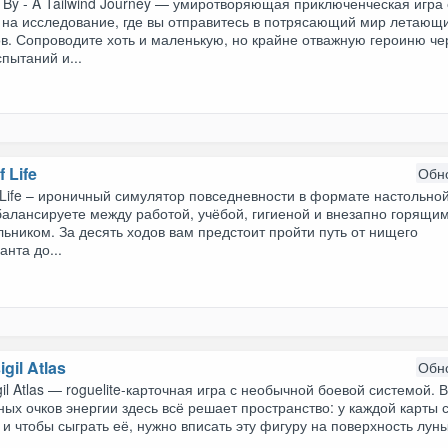
 By - A Tailwind Journey — умиротворяющая приключенческая игра 
 на исследование, где вы отправитесь в потрясающий мир летающ
в. Сопроводите хоть и маленькую, но крайне отважную героиню че
пытаний и...
f Life
Обн
 Life – ироничный симулятор повседневности в формате настольной
балансируете между работой, учёбой, гигиеной и внезапно горящи
ьником. За десять ходов вам предстоит пройти путь от нищего
анта до...
gil Atlas
Обн
il Atlas — roguelite-карточная игра с необычной боевой системой. 
ых очков энергии здесь всё решает пространство: у каждой карты 
и чтобы сыграть её, нужно вписать эту фигуру на поверхность лун