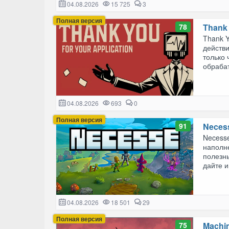
04.08.2026
15 725
3
Полная версия
78
Thank 
Thank Y
действи
только 
обрабат
04.08.2026
693
0
Полная версия
91
Neces
Necesse
наполн
полезн
дайте и
04.08.2026
18 501
29
Полная версия
75
Machin