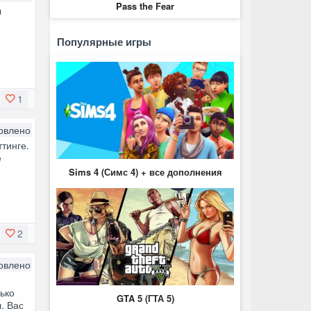
Pass the Fear
ы
Популярные игры
1
овлено
тинге.
е
Sims 4 (Симс 4) + все дополнения
2
овлено
ько
GTA 5 (ГТА 5)
л. Вас