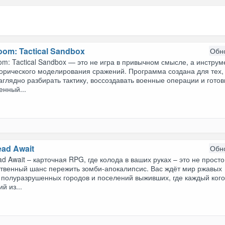
oom: Tactical Sandbox
Обн
m: Tactical Sandbox — это не игра в привычном смысле, а инструм
орического моделирования сражений. Программа создана для тех, 
аглядно разбирать тактику, воссоздавать военные операции и готов
енный...
ead Await
Обн
d Await – карточная RPG, где колода в ваших руках – это не просто
ственный шанс пережить зомби-апокалипсис. Вас ждёт мир ржавых
 полуразрушенных городов и поселений выживших, где каждый кого
й из...