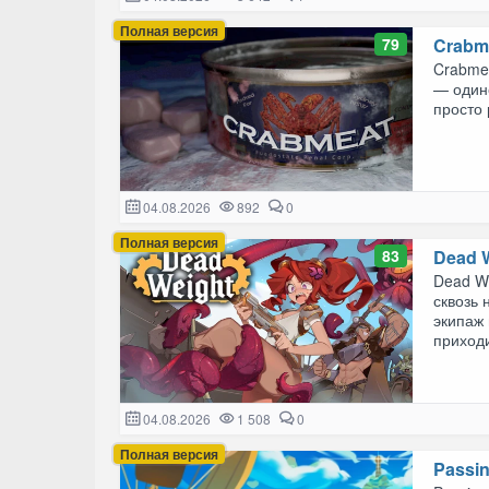
Полная версия
79
Crabm
Crabme
— один
просто 
04.08.2026
892
0
Полная версия
83
Dead 
Dead W
сквозь 
экипаж 
приходи
04.08.2026
1 508
0
Полная версия
Passin