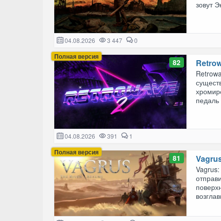
зовут Эк
04.08.2026
3 447
0
Полная версия
82
Retro
Retrowa
сущест
хромиро
педаль 
04.08.2026
391
1
Полная версия
81
Vagrus
Vagrus:
отправ
поверх
возглав