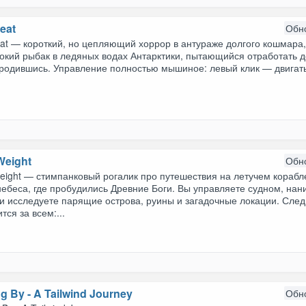
eat
Обн
at — короткий, но цепляющий хоррор в антураже долгого кошмара,
окий рыбак в ледяных водах Антарктики, пытающийся отработать д
родившись. Управление полностью мышиное: левый клик — двигатьс
Weight
Обн
eight — стимпанковый рогалик про путешествия на летучем корабл
небеса, где пробудились Древние Боги. Вы управляете судном, на
и исследуете парящие острова, руины и загадочные локации. След
тся за всем:...
g By - A Tailwind Journey
Обн