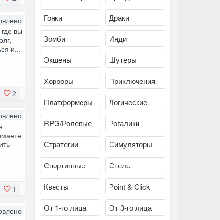
Гонки
Драки
овлено
 где вы
Зомби
Инди
олг,
я и...
Экшены
Шутеры
Хорроры
Приключения
2
Платформеры
Логические
овлено
RPG/Ролевые
Рогалики
е
нимаете
ить
Стратегии
Симуляторы
Спортивные
Стелс
Квесты
Point & Click
1
От 1-го лица
От 3-го лица
овлено