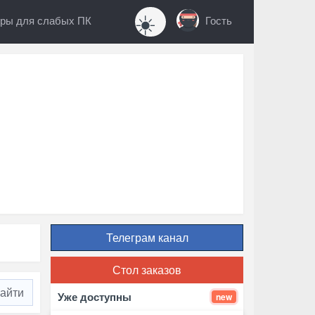
☀️
ры для слабых ПК
Гость
Телеграм канал
Стол заказов
Уже доступны
new