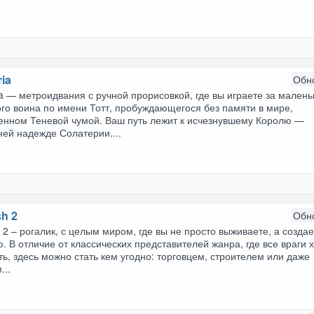
ria
Обн
ia — метроидвания с ручной прорисовкой, где вы играете за малень
го воина по имени Тотт, пробуждающегося без памяти в мире,
енном Теневой чумой. Ваш путь лежит к исчезнувшему Королю —
ей надежде Солатерии....
h 2
Обн
 2 – рогалик, с целым миром, где вы не просто выживаете, а созда
. В отличие от классических представителей жанра, где все враги 
ть, здесь можно стать кем угодно: торговцем, строителем или даже
...