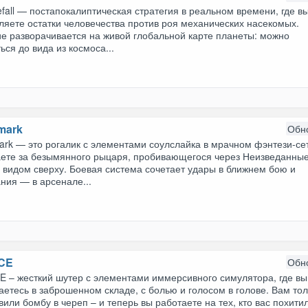
fall — постапокалиптическая стратегия в реальном времени, где в
ляете остатки человечества против роя механических насекомых.
ие разворачивается на живой глобальной карте планеты: можно
ься до вида из космоса...
mark
Обн
rk — это рогалик с элементами соулслайка в мрачном фэнтези-сет
аете за безымянного рыцаря, пробивающегося через Неизведанны
 видом сверху. Боевая система сочетает удары в ближнем бою и
ния — в арсенале...
CE
Обн
E – жесткий шутер с элементами иммерсивного симулятора, где вы
етесь в заброшенном складе, с болью и голосом в голове. Вам тол
вили бомбу в череп – и теперь вы работаете на тех, кто вас похити