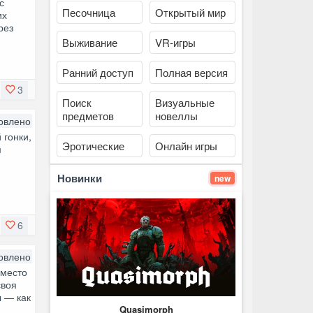
с
Песочница
Открытый мир
их
рез
Выживание
VR-игры
Ранний доступ
Полная версия
3
Поиск
Визуальные
предметов
новеллы
овлено
 гонки,
Эротические
Онлайн игры
м
Новинки
new
6
овлено
Вместо
своя
ы — как
Quasimorph