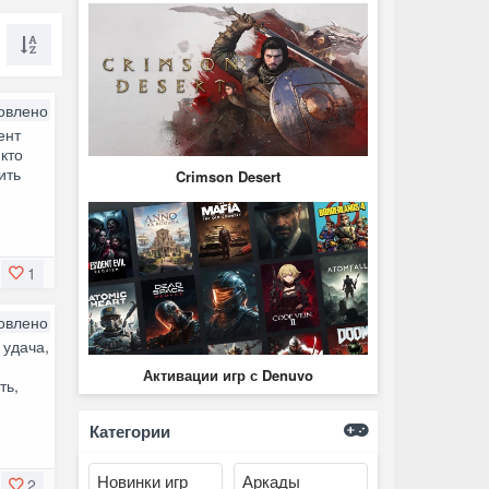
овлено
ент
кто
ить
Crimson Desert
1
овлено
 удача,
Активации игр с Denuvo
ть,
Категории
Новинки игр
Аркады
2