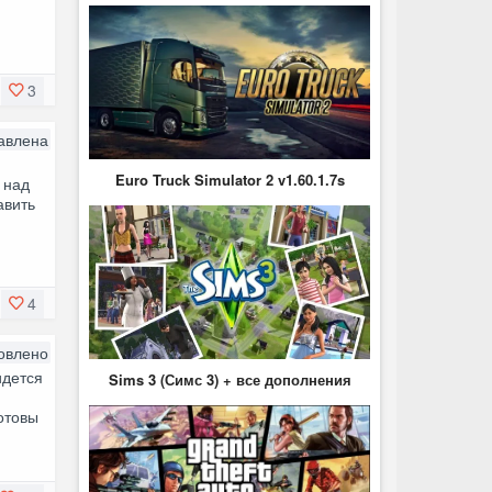
3
авлена
Euro Truck Simulator 2 v1.60.1.7s
 над
авить
4
овлено
идется
Sims 3 (Симс 3) + все дополнения
отовы