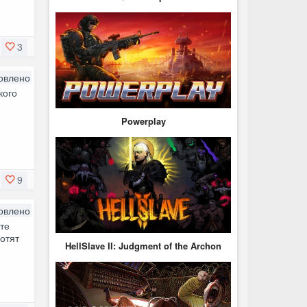
3
овлено
кого
Powerplay
9
овлено
ете
хотят
HellSlave II: Judgment of the Archon