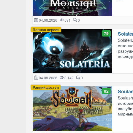
04.08.2026
591
0
Полная версия
79
Solate
Solater
огненно
разруш
последн
04.08.2026
3 142
0
Ранний доступ
82
Soulas
Soulash
историю
вас уби
мирным