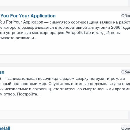
You For Your Application
Обн
ou For Your Application — симулятор сортировщика заявок на работ
е которого разворачивается в корпоративной антиутопии 2066 года
что устроились в мегакорпорацию Aeropolis Lab и каждый день
ываете резюме и...
se
Обн
 — занимательная песочница с видом сверху погрузит игроков в
енный опасностями мир. Спуститесь в темные подземелья для пои
ых ископаемых и сокровищ, столкнитесь со смертоносными врагами
м отпор. Постройте...
efall
Обн