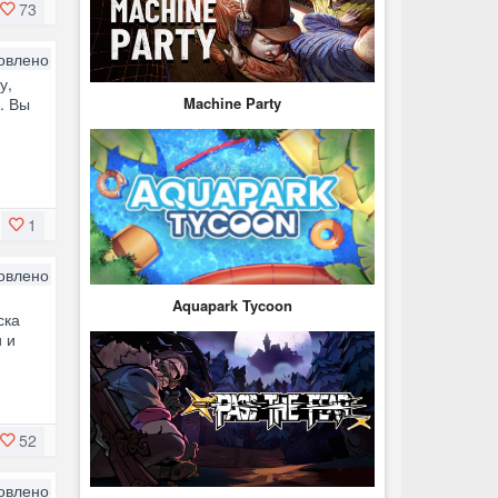
73
овлено
у,
Machine Party
. Вы
1
овлено
Aquapark Tycoon
ска
 и
52
овлено