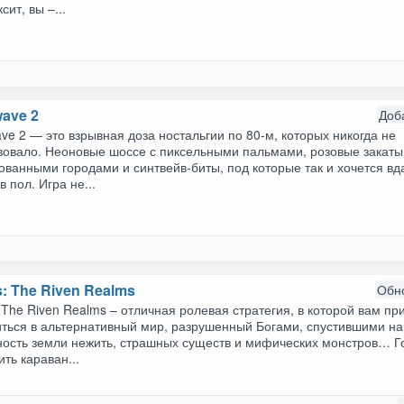
сит, вы –...
wave 2
Доб
ve 2 — это взрывная доза ностальгии по 80-м, которых никогда не
вовало. Неоновые шоссе с пиксельными пальмами, розовые закаты
ванными городами и синтвейв-биты, под которые так и хочется вд
в пол. Игра не...
: The Riven Realms
Обн
 The Riven Realms – отличная ролевая стратегия, в которой вам пр
иться в альтернативный мир, разрушенный Богами, спустившими на
ность земли нежить, страшных существ и мифических монстров… Г
ить караван...