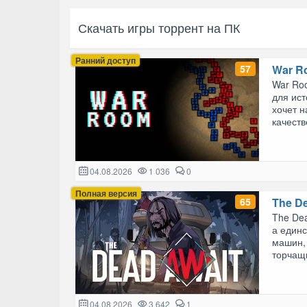
Скачать игры торрент на ПК
Ранний доступ
57
War R
War Roo
для ист
хочет н
качеств
04.08.2026
1 036
0
Полная версия
65
The D
The Dea
а един
машин,
торчащи
04.08.2026
3 642
1