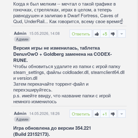
Когда я был мелким -- мечтал о такой графике в
гоночках, стрелялках, играх в целом, а теперь
равнодушен и залипаю в Dwarf Fortress, Caves of
Qud, UnderRail... Как говорится, всему свое время☝
Admin
15.05.2026, 14:08
Ответить
+5
Админ
Версия игры не изменилась, таблетка
DenuvOwO + Goldberg заменена на CODEX-
RUNE.
Чтобы обновиться удалите из папки с игрой папку
steam_settings, файлы coldloader.dll, steamclient64.dll
и version.dll
Затем перекачайте торрент-файл и
перехэшируйтесь.
p.s. имейте ввиду, что название папки с игрой
немного изменилось
Admin
14.05.2026, 18:26
Ответить
+1
Админ
Игра обновлена до версии 354.221
(Build 23152173).