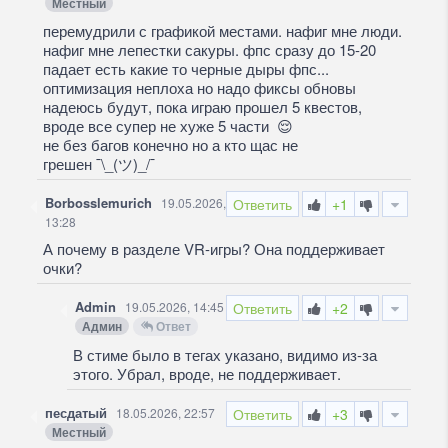
Местный
перемудрили с графикой местами. нафиг мне люди.
нафиг мне лепестки сакуры. фпс сразу до 15-20
падает есть какие то черные дыры фпс...
оптимизация неплоха но надо фиксы обновы
надеюсь будут, пока играю прошел 5 квестов,
вроде все супер не хуже 5 части
😌
не без багов конечно но а кто щас не
грешен ¯\_(ツ)_/¯
Borbosslemurich
19.05.2026,
Ответить
+1
13:28
А почему в разделе VR-игры? Она поддерживает
очки?
Admin
19.05.2026, 14:45
Ответить
+2
Админ
Ответ
В стиме было в тегах указано, видимо из-за
этого. Убрал, вроде, не поддерживает.
песдатый
18.05.2026, 22:57
Ответить
+3
Местный