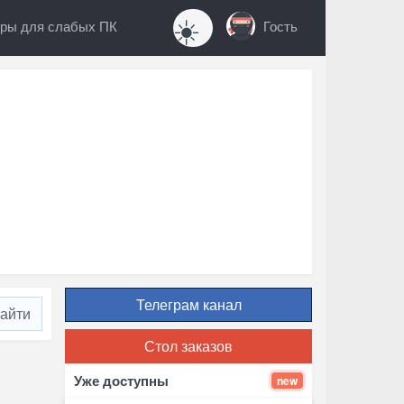
☀️
ры для слабых ПК
Гость
Телеграм канал
Стол заказов
Уже доступны
new