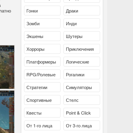
а
латно
Гонки
Драки
Зомби
Инди
Экшены
Шутеры
Хорроры
Приключения
Платформеры
Логические
RPG/Ролевые
Рогалики
Стратегии
Симуляторы
Спортивные
Стелс
Квесты
Point & Click
От 1-го лица
От 3-го лица