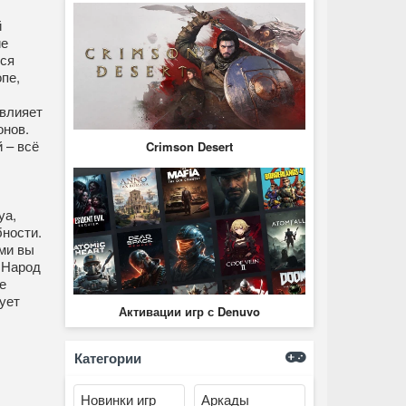
й
ие
тся
пе,
 влияет
онов.
 – всё
Crimson Desert
уа,
бности.
ми вы
 Народ
е
ует
Активации игр с Denuvo
Категории
Новинки игр
Аркады
ь