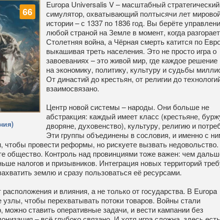
Europa Universalis V – масштабный стратегический
66
симулятор, охватывающий полтысячи лет мирово
истории – с 1337 по 1836 год. Вы берёте управлен
любой страной на Земле в момент, когда разгорае
Столетняя война, а Чёрная смерть катится по Евро
выкашивая треть населения. Это не просто игра о
завоеваниях – это живой мир, где каждое решение
на экономику, политику, культуру и судьбы милли
От династий до крестьян, от религии до технологий
взаимосвязано.
Центр новой системы – народы. Они больше не
абстракция: каждый имеет класс (крестьяне, бурж
ния)
дворяне, духовенство), культуру, религию и потре
Эти группы объединены в сословия, и именно с ни
и, чтобы провести реформы, но рискуете вызвать недовольство.
те общество. Контроль над провинциями тоже важен: чем дальш
ньше налогов и призывников. Интеграция новых территорий треб
захватить землю и сразу пользоваться её ресурсами.
 расположения и влияния, а не только от государства. В Europa
ые узлы, чтобы перехватывать потоки товаров. Войны стали
р, можно ставить оперативные задачи, и вести кампании без
низация – всё глубоко связано. И хотя игра сложна, здесь ест