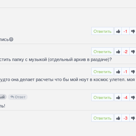
Ответить
-1
лись😄
Ответить
-2
естить папку с музыкой (отдельный архив в раздаче)?
Ответить
-1
будто она делает расчеты что бы мой ноут в космос улетел. моя
ый
Ответ
Ответить
-4
ль!
Ответить
-3