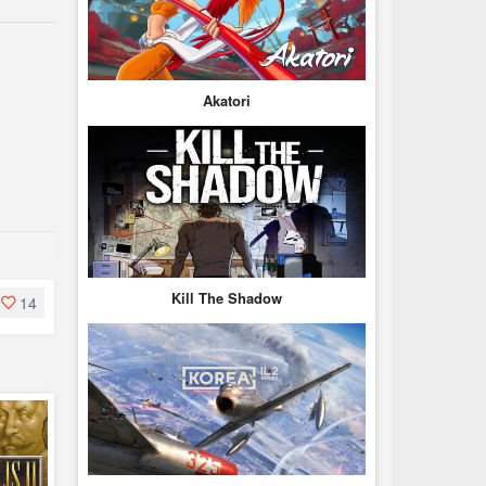
Akatori
Kill The Shadow
14