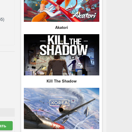
б)
Akatori
Kill The Shadow
ать