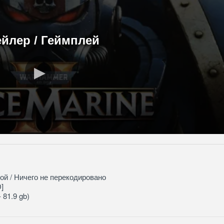
ейлер / Геймплей
ой / Ничего не перекодировано
]
 81.9 gb)