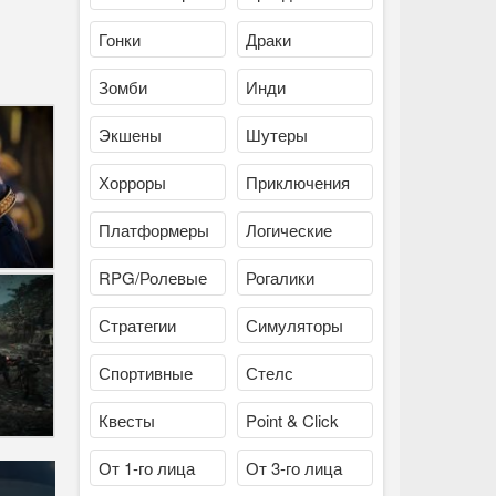
Гонки
Драки
Зомби
Инди
Экшены
Шутеры
Хорроры
Приключения
Платформеры
Логические
RPG/Ролевые
Рогалики
Стратегии
Симуляторы
Спортивные
Стелс
Квесты
Point & Click
От 1-го лица
От 3-го лица