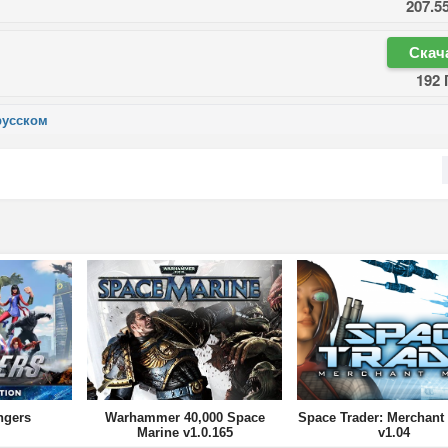
207.5
Скач
192 
русском
ngers
Warhammer 40,000 Space
Space Trader: Merchant
Marine v1.0.165
v1.04