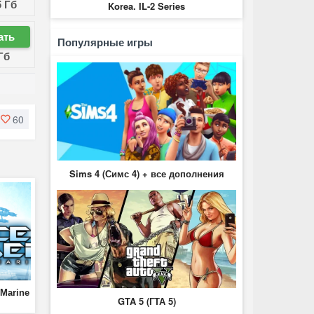
5 Гб
Korea. IL-2 Series
ать
Популярные игры
Гб
60
Sims 4 (Симс 4) + все дополнения
 Marine
GTA 5 (ГТА 5)