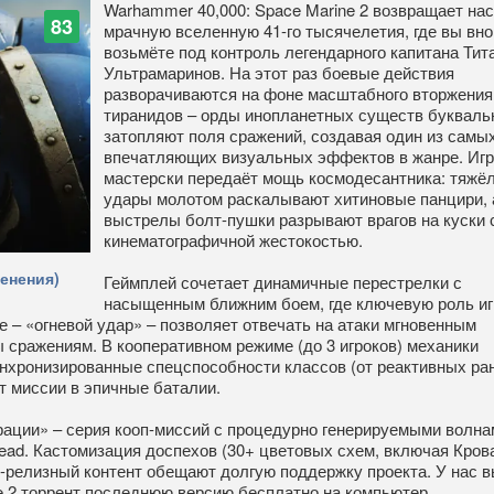
Warhammer 40,000: Space Marine 2 возвращает нас
83
мрачную вселенную 41-го тысячелетия, где вы вно
возьмёте под контроль легендарного капитана Тита
Ультрамаринов. На этот раз боевые действия
разворачиваются на фоне масштабного вторжения
тиранидов – орды инопланетных существ букваль
затопляют поля сражений, создавая один из самы
впечатляющих визуальных эффектов в жанре. Игр
мастерски передаёт мощь космодесантника: тяжё
удары молотом раскалывают хитиновые панцири, 
выстрелы болт-пушки разрывают врагов на куски 
кинематографичной жестокостью.
енения)
Геймплей сочетает динамичные перестрелки с
насыщенным ближним боем, где ключевую роль иг
 – «огневой удар» – позволяет отвечать на атаки мгновенным
 сражениям. В кооперативном режиме (до 3 игроков) механики
нхронизированные спецспособности классов (от реактивных ра
 миссии в эпичные баталии.
ации» – серия кооп-миссий с процедурно генерируемыми волна
ead. Кастомизация доспехов (30+ цветовых схем, включая Кров
т-релизный контент обещают долгую поддержку проекта. У нас в
e 2 торрент последнюю версию бесплатно на компьютер.