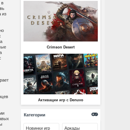
 в
вь
 из
но
х
а
лые
Crimson Desert
а
с
рает
нцев
Активации игр с Denuvo
ми
Категории
авых
ы
Новинки игр
Аркады