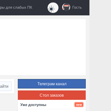
☀️
ры для слабых ПК
Гость
Телеграм канал
Стол заказов
Уже доступны
new