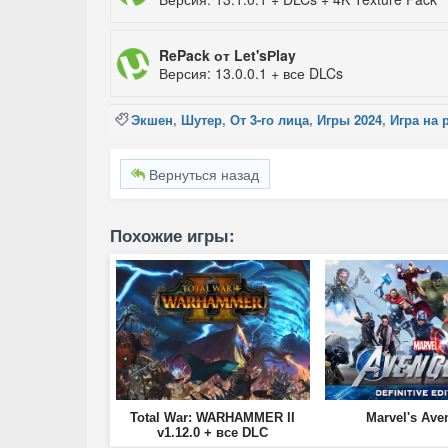
RePack от Let'sРlay
Версия: 13.0.0.1 + все DLCs
Экшен
,
Шутер
,
От 3-го лица
,
Игры 2024
,
Игра на 
Вернуться назад
Похожие игры:
Total War: WARHAMMER II
Marvel's Ave
v1.12.0 + все DLC