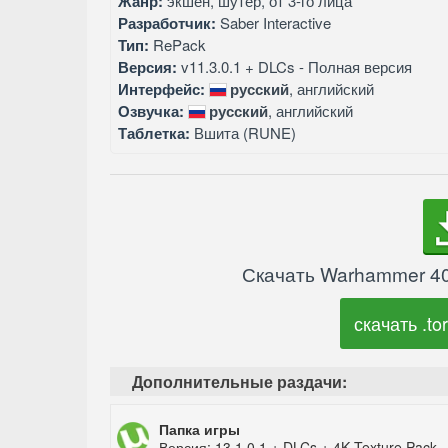
Жанр:
экшен, шутер, от 3-го лица
Разработчик:
Saber Interactive
Тип:
RePack
Версия:
v11.3.0.1 + DLCs - Полная версия
Интерфейс:
русский
, английский
Озвучка:
русский
, английский
Таблетка:
Вшита (RUNE)
Скачать Warhammer 40
скачать .tor
Дополнительные раздачи:
Папка игры
Версия: 13.1.0.1 + DLCs + 4K Texture Pack