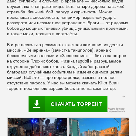
данс, суплексы и слоу-мо. В арсенале — несколько видов
оружия, включая ракетницы. Есть четыре дерева навыков:
стрельба, ближний бой, паркур и скрытность. Можно
прокачивать способности, например, взрывной удар с
разворота или незаметное устранение. Враги — от рядовых
бобов до мощных теневых убийц с уникальными приёмами,
а также мехи, техника и вертолёты.
В игре несколько режимов: сюжетная кампания из девяти
миссий, «Вечеринка» (зачистка танцполов), арена с
бесконечными волнами и «Завоевание» — битва за остров
на стороне Плохих бобов. Физика ragdoll и разрушаемое
окружение добавляют хаоса. Каждый забег разный
благодаря случайным событиям и изменяющимся целям
миссий. Всё это — про перестрелки, взрывы и полное
отсутствие пафоса. У нас вы можете скачать Killer Bean
торрент последнюю версию бесплатно на компьютер.
СКАЧАТЬ ТОРРЕНТ