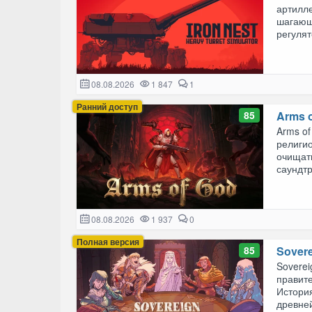
артилле
шагающ
регулят
08.08.2026
1 847
1
Ранний доступ
85
Arms 
Arms of
религио
очищат
саундт
08.08.2026
1 937
0
Полная версия
85
Sover
Soverei
правит
История
древней