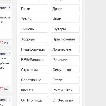
овлено
Гонки
Драки
ник, а
Зомби
Инди
 с
Экшены
Шутеры
Хорроры
Приключения
20
Платформеры
Логические
овлено
ного
RPG/Ролевые
Рогалики
орбите
ого
Стратегии
Симуляторы
Спортивные
Стелс
64
Квесты
Point & Click
овлено
От 1-го лица
От 3-го лица
ной