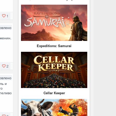
1
овлено
женин.
Expeditions: Samurai
2
овлено
ль и
го
рпеливо
Cellar Keeper