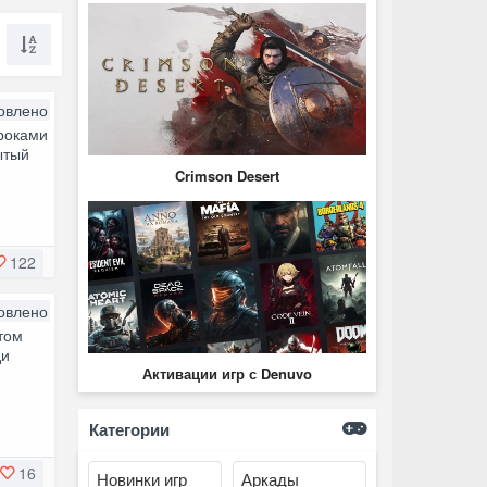
овлено
гроками
ытый
Crimson Desert
122
овлено
атом
ди
Активации игр с Denuvo
Категории
16
Новинки игр
Аркады