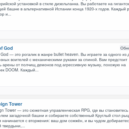
рийской установкой в стиле дизельпанка. Вы работаете на гигантс
ей башне в альтернативной Испании конца 1920-х годов. Каждый р
ор и...
of God
Обн
 God — это рогалик в жанре bullet heaven. Вы играете за одного из 
зных воителей с механическими руками за спиной. Вам предстоит
ь арены от полчищ демонов под агрессивную музыку, похожую на
рек DOOM. Каждый...
eign Tower
gn Tower — это сюжетная управленческая RPG, где вы становитесь
елем загадочной башни и собираете собственный Круглый стол рыц
 начинается с вторжения: ваш дом сожжён, и вы чудом добираетес
 твердыни,...