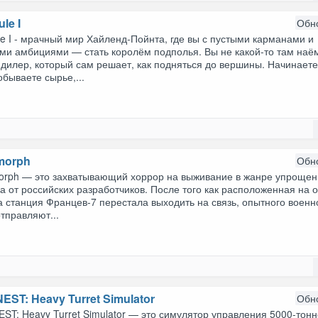
le I
Обн
e I - мрачный мир Хайленд-Пойнта, где вы с пустыми карманами и
ми амбициями — стать королём подполья. Вы не какой-то там наём
дилер, который сам решает, как подняться до вершины. Начинаете
обываете сырье,...
morph
Обн
orph — это захватывающий хоррор на выживание в жанре упрощен
а от российских разработчиков. После того как расположенная на 
 станция Францев-7 перестала выходить на связь, опытного военн
тправляют...
EST: Heavy Turret Simulator
Обн
ST: Heavy Turret Simulator — это симулятор управления 5000-тон