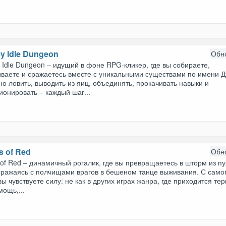
y Idle Dungeon
Обн
 Idle Dungeon – идущий в фоне RPG-кликер, где вы собираете,
ваете и сражаетесь вместе с уникальными существами по имени Д
о ловить, выводить из яиц, объединять, прокачивать навыки и
онировать – каждый шаг...
s of Red
Обн
of Red – динамичный рогалик, где вы превращаетесь в шторм из пу
 сражаясь с полчищами врагов в бешеном танце выживания. С само
вы чувствуете силу: не как в других играх жанра, где приходится те
мощь,...