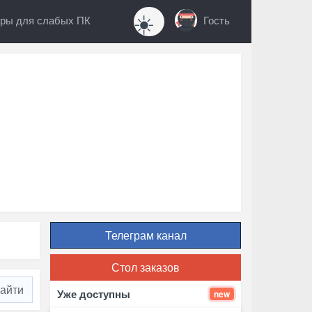
☀️
ры для слабых ПК
Гость
Телеграм канал
Стол заказов
Уже доступны
new