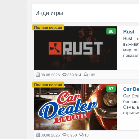
Инди игры
Полная версия
86
Rust
Rust – 
выжива
мир, о
показат
08.08.2026
359 814
109
Полная версия
87
Car De
Car Dea
бензин
Сэма, а
скрытые
08.08.2026
8 950
13