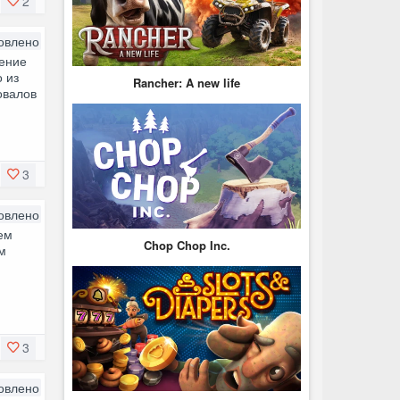
2
овлено
жение
о из
Rancher: A new life
овалов
3
овлено
ем
Chop Chop Inc.
ом
3
овлено