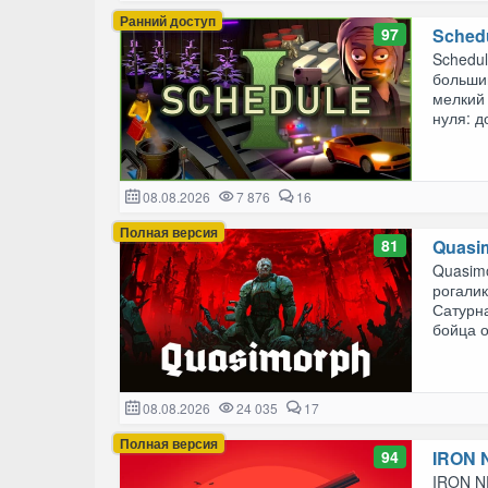
Ранний доступ
97
Schedu
Schedul
больши
мелкий 
нуля: д
08.08.2026
7 876
16
Полная версия
81
Quasi
Quasim
рогалик
Сатурна
бойца о
08.08.2026
24 035
17
Полная версия
94
IRON N
IRON NE