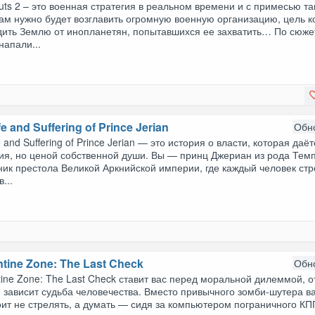
ts 2 – это военная стратегия в реальном времени и с примесью та
ам нужно будет возглавить огромную военную организацию, цель к
дить Землю от инопланетян, попытавшихся ее захватить… По сюже
напали...
fe and Suffering of Prince Jerian
Обн
e and Suffering of Prince Jerian — это история о власти, которая даёт
ия, но ценой собственной души. Вы — принц Джериан из рода Темп
ик престола Великой Аркнийской империи, где каждый человек стр
...
tine Zone: The Last Check
Обн
ine Zone: The Last Check ставит вас перед моральной дилеммой, о
 зависит судьба человечества. Вместо привычного зомби-шутера в
ит не стрелять, а думать — сидя за компьютером пограничного КП