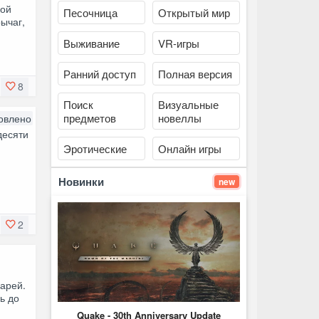
кой
Песочница
Открытый мир
ычаг,
Выживание
VR-игры
Ранний доступ
Полная версия
8
Поиск
Визуальные
предметов
новеллы
овлено
десяти
Эротические
Онлайн игры
Новинки
new
2
арей.
ь до
Quake - 30th Anniversary Update