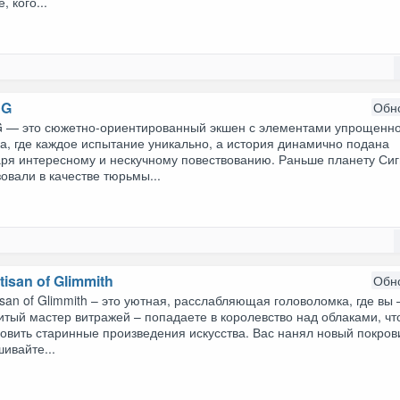
, кого...
RG
Обн
 — это сюжетно-ориентированный экшен с элементами упрощенно
а, где каждое испытание уникально, а история динамично подана
аря интересному и нескучному повествованию. Раньше планету Си
овали в качестве тюрьмы...
tisan of Glimmith
Обн
isan of Glimmith – это уютная, расслабляющая головоломка, где вы 
тый мастер витражей – попадаете в королевство над облаками, ч
овить старинные произведения искусства. Вас нанял новый покров
ивайте...