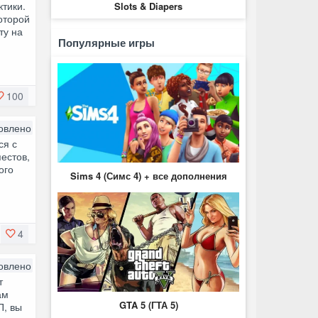
ктики.
Slots & Diapers
оторой
ту на
Популярные игры
100
овлено
ся с
естов,
ого
Sims 4 (Симс 4) + все дополнения
4
овлено
т
ам
GTA 5 (ГТА 5)
П, вы