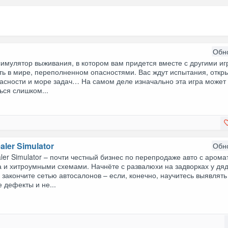
Обн
симулятор выживания, в котором вам придется вместе с другими и
ть в мире, переполненном опасностями. Вас ждут испытания, откр
пасности и море задач… На самом деле изначально эта игра может
ься слишком...
aler Simulator
Обн
ler Simulator – почти честный бизнес по перепродаже авто с аром
а и хитроумными схемами. Начнёте с развалюхи на задворках у дя
 закончите сетью автосалонов – если, конечно, научитесь выявлять
 дефекты и не...