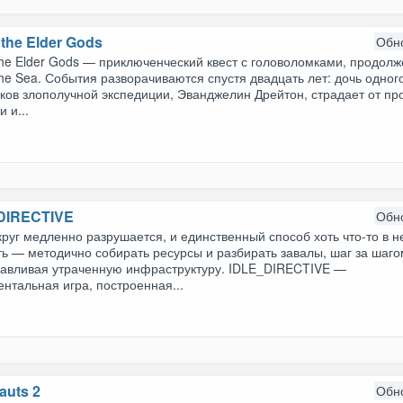
f the Elder Gods
Обн
 the Elder Gods — приключенческий квест с головоломками, продол
 the Sea. События разворачиваются спустя двадцать лет: дочь одног
ков злополучной экспедиции, Эванджелин Дрейтон, страдает от пр
и и...
DIRECTIVE
Обн
руг медленно разрушается, и единственный способ хоть что-то в н
ь — методично собирать ресурсы и разбирать завалы, шаг за шаг
навливая утраченную инфраструктуру. IDLE_DIRECTIVE —
нтальная игра, построенная...
auts 2
Обн