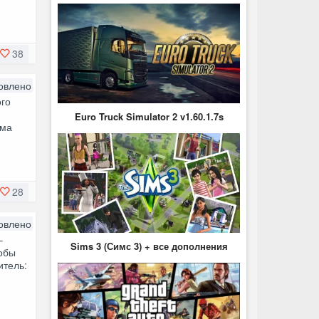
38
овлено
го
Euro Truck Simulator 2 v1.60.1.7s
гма
28
овлено
–
Sims 3 (Симс 3) + все дополнения
тобы
итель: