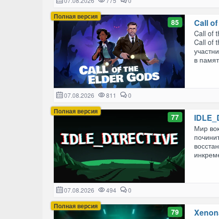
07.08.2026
775
0
Полная версия
85
Call o
Call of
Call of
участни
в памят
07.08.2026
811
0
Полная версия
77
IDLE_
Мир вок
починит
восста
инкреме
07.08.2026
494
0
Полная версия
79
Xenon