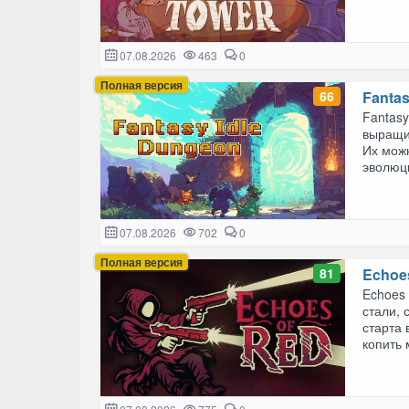
07.08.2026
463
0
Полная версия
66
Fantas
Fantasy
выращи
Их можн
эволюци
07.08.2026
702
0
Полная версия
81
Echoe
Echoes 
стали,
старта 
копить 