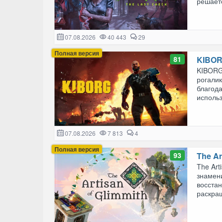
решаете
07.08.2026
40 443
29
Полная версия
81
KIBO
KIBORG
рогалик
благод
использ
07.08.2026
7 813
4
Полная версия
93
The Ar
The Art
знамени
восстан
раскраш