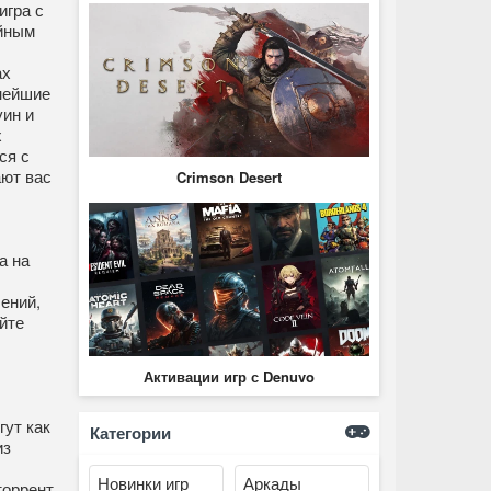
игра с
йным
ах
нейшие
ин и
х
ся с
ают вас
Crimson Desert
а на
ений,
йте
Активации игр с Denuvo
гут как
Категории
из
Новинки игр
Аркады
торрент