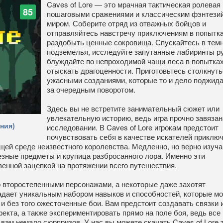
Caves of Lore — это мрачная тактическая ролевая 
85
пошаговыми сражениями и классическим фэнтези
миром. Соберите отряд из отважных бойцов и
отправляйтесь навстречу приключениям в попытк
раздобыть ценные сокровища. Спускайтесь в тем
подземелья, исследуйте запутанные лабиринты ру
блуждайте по непроходимой чащи леса в попытка
отыскать драгоценности. Приготовьтесь столкнуть
ужасными созданиями, которые то и дело поджид
за очередным поворотом.
Здесь вы не встретите занимательный сюжет или
увлекательную историю, ведь игра прочно завязан
ния)
исследовании. В Caves of Lore игрокам предстоит
почувствовать себя в качестве искателей приключ
щей среде неизвестного королевства. Медленно, но верно изуча
зные предметы и крупица разбросанного лора. Именно эти
венной зацепкой на протяжении всего путешествия.
 второстепенными персонажами, а некоторые даже захотят
адает уникальным набором навыков и способностей, которые мо
 и без того ожесточенные бои. Вам предстоит создавать связки 
кта, а также экспериментировать прямо на поле боя, ведь все
вам немало сюрпризов. У нас вы можете скачать Caves of Lore 