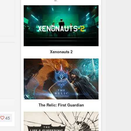
Xenonauts 2
The Relic: First Guardian
45