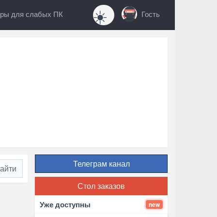
☀️
ры для слабых ПК
Гость
Телеграм канал
Стол заказов
Уже доступны
new