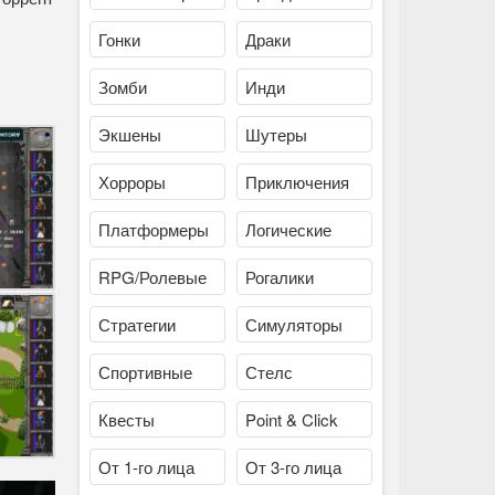
Гонки
Драки
Зомби
Инди
Экшены
Шутеры
Хорроры
Приключения
Платформеры
Логические
RPG/Ролевые
Рогалики
Стратегии
Симуляторы
Спортивные
Стелс
Квесты
Point & Click
От 1-го лица
От 3-го лица