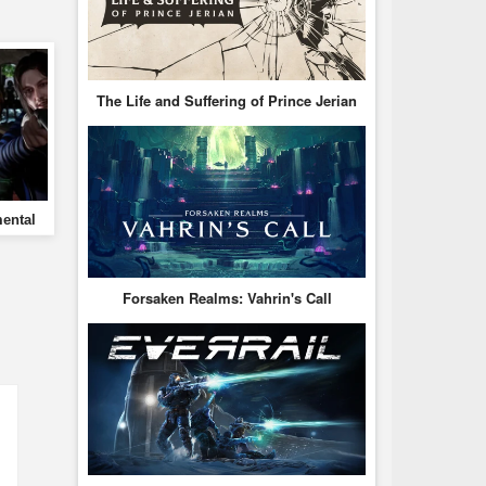
The Life and Suffering of Prince Jerian
mental
Forsaken Realms: Vahrin's Call