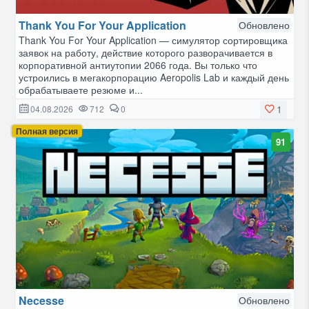
Thank You For Your Application
Обновлено
Thank You For Your Application — симулятор сортировщика
заявок на работу, действие которого разворачивается в
корпоративной антиутопии 2066 года. Вы только что
устроились в мегакорпорацию Aeropolis Lab и каждый день
обрабатываете резюме и...
1
04.08.2026
712
0
Полная версия
91
Necesse
Обновлено