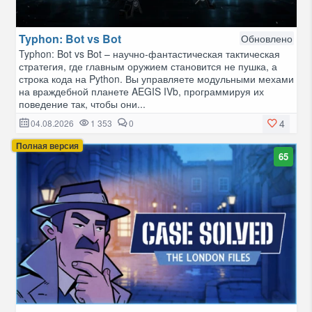
Typhon: Bot vs Bot
Обновлено
Typhon: Bot vs Bot – научно-фантастическая тактическая
стратегия, где главным оружием становится не пушка, а
строка кода на Python. Вы управляете модульными мехами
на враждебной планете AEGIS IVb, программируя их
поведение так, чтобы они...
4
04.08.2026
1 353
0
Полная версия
65