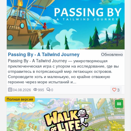
Passing By - A Tailwind Journey
Обновлено
Passing By - A Tailwind Journey — умиротворяющая
приключенческая игра с упором на исследование, где вы
отправитесь в потрясающий мир летающих островов.
Сопроводите хоть и маленькую, но крайне отважную
героиню через море испытаний и...
3
04.08.2026
995
0
Полная версия
88