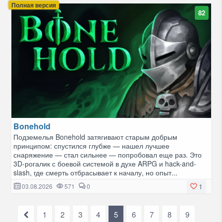
Полная версия
82
Bonehold
Подземелья Bonehold затягивают старым добрым
принципом: спустился глубже — нашел лучшее
снаряжение — стал сильнее — попробовал еще раз. Это
3D-рогалик с боевой системой в духе ARPG и hack-and-
slash, где смерть отбрасывает к началу, но опыт...
1
03.08.2026
571
0
1
2
3
4
5
6
7
8
9