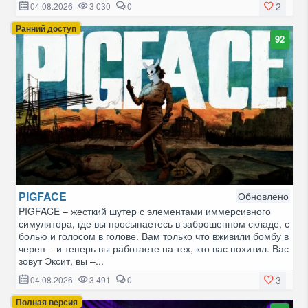
2
04.08.2026
3 030
0
Ранний доступ
92
PIGFACE
Обновлено
PIGFACE – жесткий шутер с элементами иммерсивного
симулятора, где вы просыпаетесь в заброшенном складе, с
болью и голосом в голове. Вам только что вживили бомбу в
череп – и теперь вы работаете на тех, кто вас похитил. Вас
зовут Эксит, вы –...
3
04.08.2026
3 491
0
Полная версия