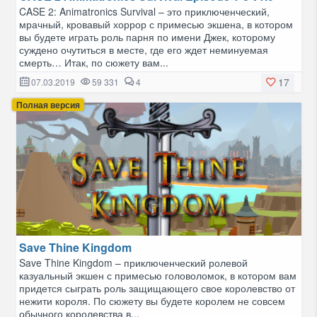
CASE 2: Animatronics Survival – это приключенческий,
мрачный, кровавый хоррор с примесью экшена, в котором
вы будете играть роль парня по имени Джек, которому
суждено очутиться в месте, где его ждет неминуемая
смерть… Итак, по сюжету вам...
17
07.03.2019
59 331
4
Полная версия
Save Thine Kingdom
​Save Thine Kingdom – приключенческий ролевой
казуальный экшен с примесью головоломок, в котором вам
придется сыграть роль защищающего свое королевство от
нежити короля. По сюжету вы будете королем не совсем
обычного королевства в...