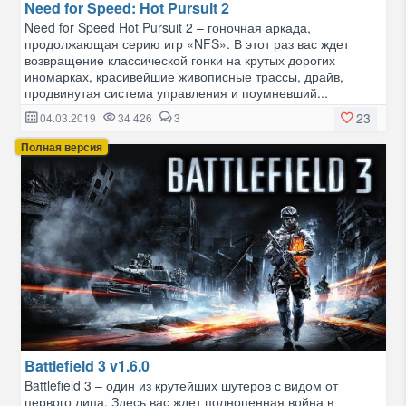
Need for Speed: Hot Pursuit 2
Need for Speed Hot Pursuit 2 – гоночная аркада,
продолжающая серию игр «NFS». В этот раз вас ждет
возвращение классической гонки на крутых дорогих
иномарках, красивейшие живописные трассы, драйв,
продвинутая система управления и поумневший...
23
04.03.2019
34 426
3
Полная версия
Battlefield 3 v1.6.0
Battlefield 3 – один из крутейших шутеров с видом от
первого лица. Здесь вас ждет полноценная война в