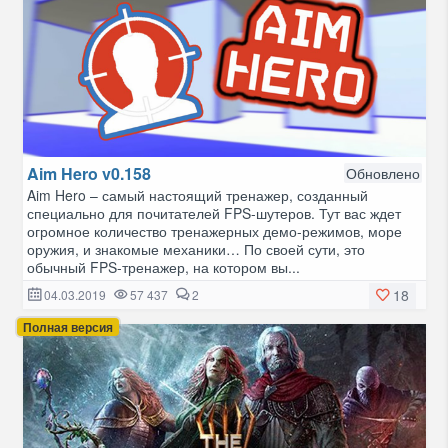
Aim Hero v0.158
Обновлено
Aim Hero – самый настоящий тренажер, созданный
специально для почитателей FPS-шутеров. Тут вас ждет
огромное количество тренажерных демо-режимов, море
оружия, и знакомые механики… По своей сути, это
обычный FPS-тренажер, на котором вы...
18
04.03.2019
57 437
2
Полная версия