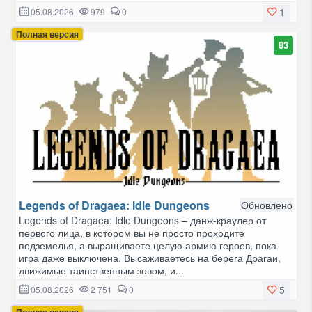
1
05.08.2026
979
0
Полная версия
83
Legends of Dragaea: Idle Dungeons
Обновлено
Legends of Dragaea: Idle Dungeons – данж-краулер от
первого лица, в котором вы не просто проходите
подземелья, а выращиваете целую армию героев, пока
игра даже выключена. Высаживаетесь на берега Драгаи,
движимые таинственным зовом, и...
5
05.08.2026
2 751
0
Полная версия