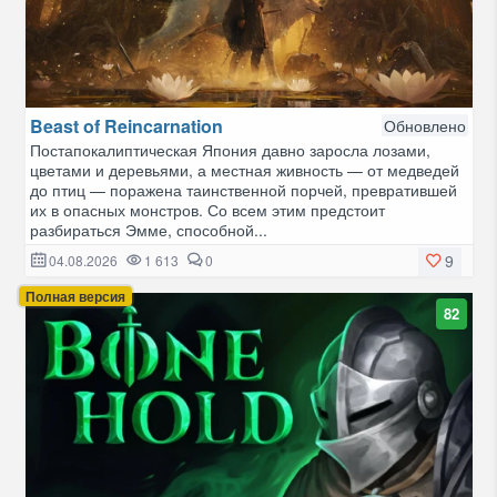
Beast of Reincarnation
Обновлено
Постапокалиптическая Япония давно заросла лозами,
цветами и деревьями, а местная живность — от медведей
до птиц — поражена таинственной порчей, превратившей
их в опасных монстров. Со всем этим предстоит
разбираться Эмме, способной...
9
04.08.2026
1 613
0
Полная версия
82