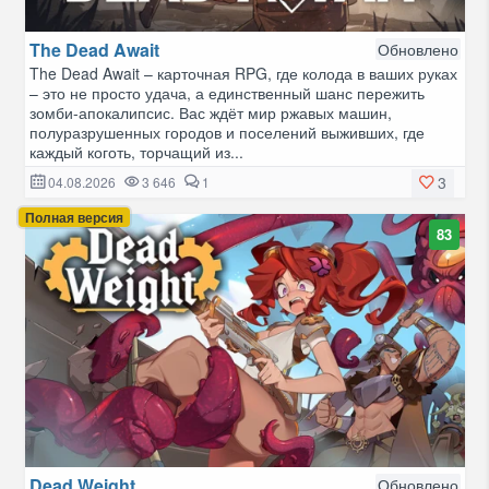
The Dead Await
Обновлено
The Dead Await – карточная RPG, где колода в ваших руках
– это не просто удача, а единственный шанс пережить
зомби-апокалипсис. Вас ждёт мир ржавых машин,
полуразрушенных городов и поселений выживших, где
каждый коготь, торчащий из...
3
04.08.2026
3 646
1
Полная версия
83
Dead Weight
Обновлено