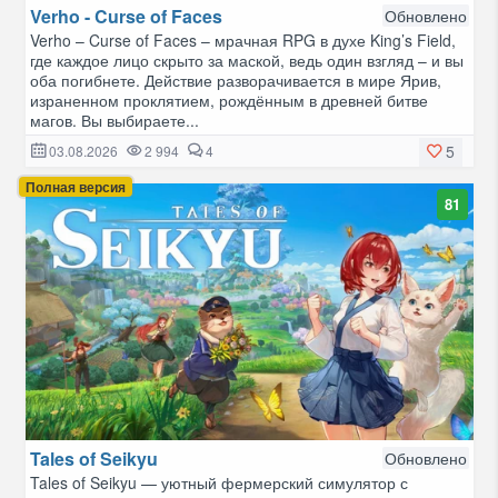
Verho - Curse of Faces
Обновлено
Verho – Curse of Faces – мрачная RPG в духе King’s Field,
где каждое лицо скрыто за маской, ведь один взгляд – и вы
оба погибнете. Действие разворачивается в мире Ярив,
израненном проклятием, рождённым в древней битве
магов. Вы выбираете...
5
03.08.2026
2 994
4
Полная версия
81
Tales of Seikyu
Обновлено
Tales of Seikyu — уютный фермерский симулятор с