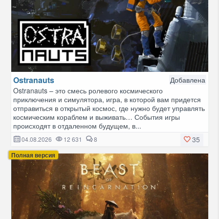
Ostranauts
Добавлена
Ostranauts – это смесь ролевого космического
приключения и симулятора, игра, в которой вам придется
отправиться в открытый космос, где нужно будет управлять
космическим кораблем и выживать… События игры
происходят в отдаленном будущем, в...
35
04.08.2026
12 631
8
Полная версия