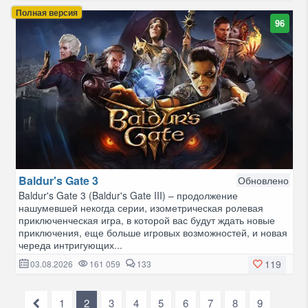
Полная версия
96
Baldur's Gate 3
Обновлено
Baldur's Gate 3 (Baldur's Gate III) – продолжение
нашумевшей некогда серии, изометрическая ролевая
приключенческая игра, в которой вас будут ждать новые
приключения, еще больше игровых возможностей, и новая
череда интригующих...
119
03.08.2026
161 059
133
1
2
3
4
5
6
7
8
9