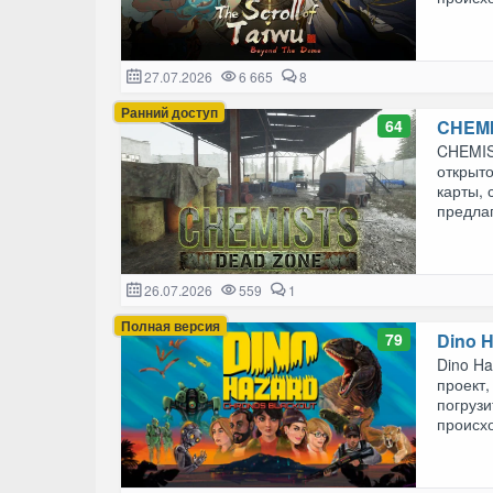
27.07.2026
6 665
8
Ранний доступ
64
CHEMI
CHEMIST
открыт
карты,
предлаг
26.07.2026
559
1
Полная версия
79
Dino 
Dino Ha
проект,
погруз
происхо