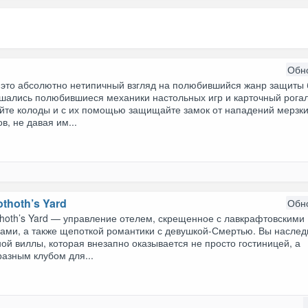
Обн
это абсолютно нетипичный взгляд на полюбившийся жанр защиты 
ешались полюбившиеся механики настольных игр и карточный рогал
йте колоды и с их помощью защищайте замок от нападений мерзк
в, не давая им...
thoth’s Yard
Обн
thoth’s Yard — управление отелем, скрещенное с лавкрафтовскими
ами, а также щепоткой романтики с девушкой-Смертью. Вы наслед
ой виллы, которая внезапно оказывается не просто гостиницей, а
азным клубом для...