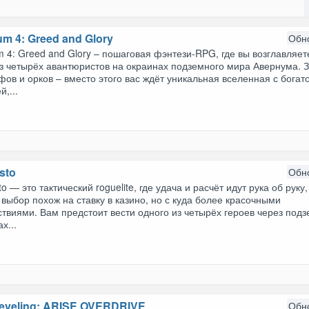
m 4: Greed and Glory
Обн
 4: Greed and Glory – пошаговая фэнтези-RPG, где вы возглавляет
з четырёх авантюристов на окраинах подземного мира Авернума. 
фов и орков – вместо этого вас ждёт уникальная вселенная с богат
й,...
sto
Обн
to — это тактический roguelite, где удача и расчёт идут рука об руку,
выбор похож на ставку в казино, но с куда более красочными
твиями. Вам предстоит вести одного из четырёх героев через под
х...
Leveling: ARISE OVERDRIVE
Обн