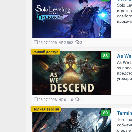
Solo L
игроков
слабого
прокачки
26.07.2026
2 562
2
Ранний доступ
83
As We
As We D
за посл
предст
уговари
26.07.2026
6 116
1
Полная версия
89
Termin
Termina
событи
старые 