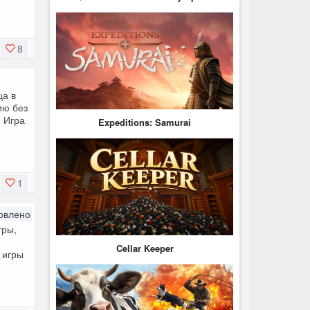
8
ца в
ию без
 Игра
Expeditions: Samurai
1
овлено
гры,
Cellar Keeper
 игры