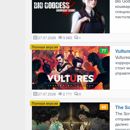
Bio Go
кошмар
спецназ
пистоле
27.07.2026
3 083
1
Полная версия
77
Vultur
Vulture
хоррора
стоит м
управля
27.07.2026
2 771
0
Полная версия
65
The Sc
The Scr
отправи
далеко 
происхо