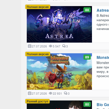
Полная версия
88
Astrea
В Astre
наперек
одного 
начинае
27.07.2026
5 547
3
Полная версия
89
Monst
Monster
вам пр
миру, 
происхо
27.07.2026
22 931
3
Ранний доступ
80
Bio G