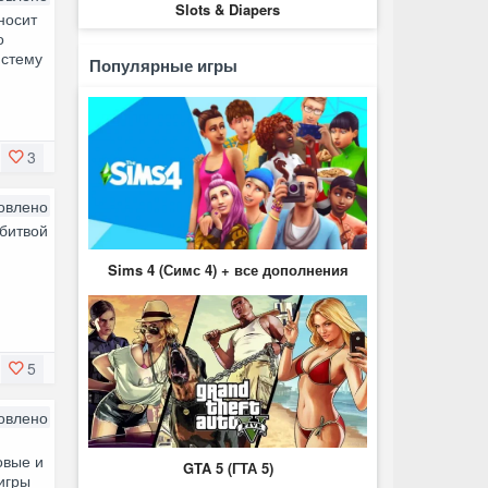
Slots & Diapers
носит
о
истему
Популярные игры
3
овлено
 битвой
,
Sims 4 (Симс 4) + все дополнения
5
овлено
овые и
GTA 5 (ГТА 5)
игры