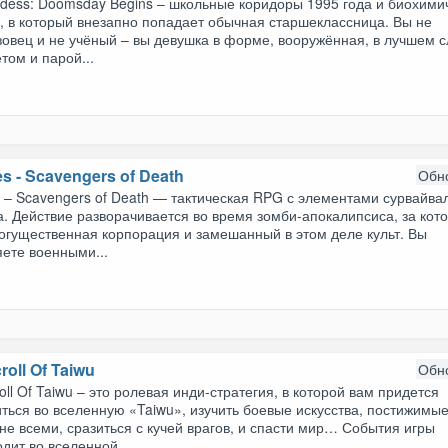
ddess: Doomsday Begins – школьные коридоры 1995 года и биохими
, в который внезапно попадает обычная старшеклассница. Вы не
овец и не учёный – вы девушка в форме, вооружённая, в лучшем с
том и парой...
es - Scavengers of Death
Обн
s – Scavengers of Death — тактическая RPG с элементами сурвайва
. Действие разворачивается во время зомби-апокалипсиса, за кот
огущественная корпорация и замешанный в этом деле культ. Вы
ете военными...
roll Of Taiwu
Обн
oll Of Taiwu – это ролевая инди-стратегия, в которой вам придется
ться во вселенную «Taiwu», изучить боевые искусства, постижимы
не всеми, сразиться с кучей врагов, и спасти мир… События игры
дит во вселенной,...