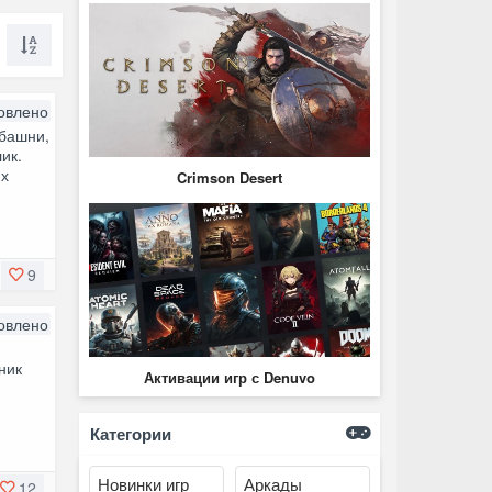
овлено
башни,
ик.
их
Crimson Desert
9
овлено
ник
Активации игр с Denuvo
Категории
Новинки игр
Аркады
12