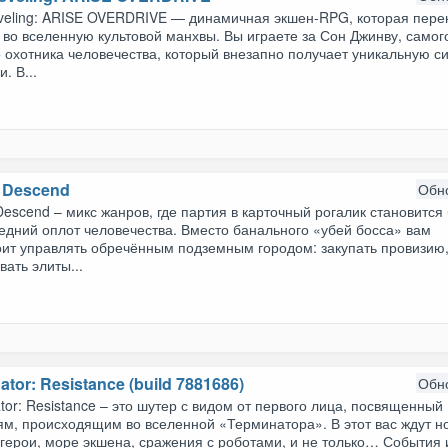
eveling: ARISE OVERDRIVE — динамичная экшен-RPG, которая пере
 во вселенную культовой манхвы. Вы играете за Сон Джинву, самог
 охотника человечества, который внезапно получает уникальную с
. В...
 Descend
Обн
escend – микс жанров, где партия в карточный рогалик становится
едний оплот человечества. Вместо банального «убей босса» вам
оит управлять обречённым подземным городом: закупать провизию
вать элиты...
ator: Resistance (build 7881686)
Обн
tor: Resistance – это шутер с видом от первого лица, посвященный
ям, происходящим во вселенной «Терминатора». В этот вас ждут н
герои, море экшена, сражения с роботами, и не только… События 