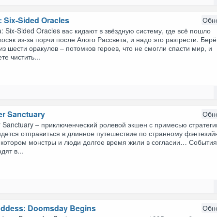
: Six-Sided Oracles
Обн
a: Six-Sided Oracles вас кидают в звёздную систему, где всё пошло
осяк из-за порчи после Алого Рассвета, и надо это разгрести. Берё
из шести оракулов – потомков героев, что не смогли спасти мир, и
те чистить...
er Sanctuary
Обн
 Sanctuary – приключенческий ролевой экшен с примесью стратегии
идется отправиться в длинное путешествие по странному фэнтезий
в котором монстры и люди долгое время жили в согласии… События
дят в...
oddess: Doomsday Begins
Обн