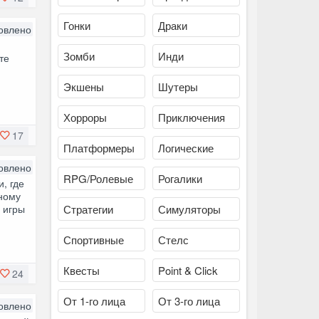
Гонки
Драки
овлено
Зомби
Инди
те
Экшены
Шутеры
Хорроры
Приключения
17
Платформеры
Логические
овлено
RPG/Ролевые
Рогалики
, где
ному
 игры
Стратегии
Симуляторы
Спортивные
Стелс
Квесты
Point & Click
24
От 1-го лица
От 3-го лица
овлено