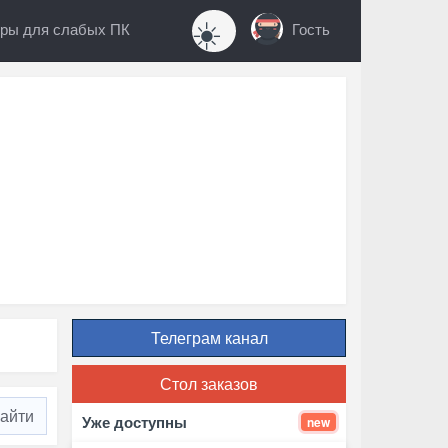
☀️
ры для слабых ПК
Гость
Телеграм канал
Стол заказов
Уже доступны
new