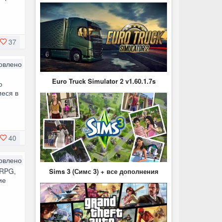
37
овлено
Euro Truck Simulator 2 v1.60.1.7s
ю
иеся в
40
овлено
 RPG,
Sims 3 (Симс 3) + все дополнения
ие