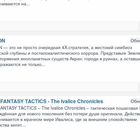
чиваются на...
ON
Обн
 — это не просто очередная 4X-стратегия, а жестокий симбиоз
ской глубины и постапокалиптического хоррора. Представьте Земл
торжения инопланетных существ Акрин: города в руинах, а оставш
ражаются не только...
FANTASY TACTICS - The Ivalice Chronicles
Обн
ANTASY TACTICS – The Ivalice Chronicles – тактическая пошаговая
ждённая для нового поколения без потери души оригинала. Действ
ачивается в мрачном мире Ивалиса, где за внешним спокойствием
ства кипят...