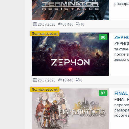
развора
26.07.2026
60 486
16
Полная версия
80
ZEPH
ZEPHON
тактиче
после в
живых с
26.07.2026
18 440
6
Полная версия
87
FINAL 
FINAL F
переро
развор
королев