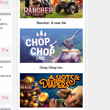
37
овлено
е
Rancher: A new life
Здесь
ой
4
овлено
 а
Chop Chop Inc.
земелья
6
овлено