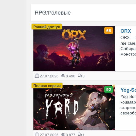
RPG/Ролевые
Ранний доступ
66
ORX
ORX — 
где см
Собира
монстро
27.07.2026
3 490
0
Полная версия
92
Yog-So
Yog-So
кошмар
старинн
своеобр
27.07.2026
3 877
1