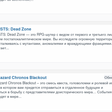
STS: Dead Zone
S: Dead Zone — это RPG-шутер с видом от первого и третьего ли
ом постапокалиптическом мире. Вы исследуете огромную территор
 сталкиваясь с мутантами, аномалиями и враждующими фракциями.
ает...
Hazard Chronos Blackout
Обн
zard Chronos Blackout – это смесь квеста, головоломки и ролевой и
 в котором вам придется отправиться в отдаленное будущее и
иться в борьбу с представителями доисторического мира… События
дят в мире...