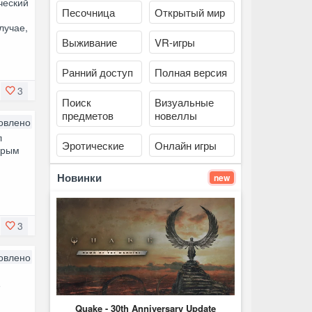
ческий
Песочница
Открытый мир
лучае,
Выживание
VR-игры
Ранний доступ
Полная версия
3
Поиск
Визуальные
предметов
новеллы
овлено
л
Эротические
Онлайн игры
орым
Новинки
new
3
овлено
е
Quake - 30th Anniversary Update