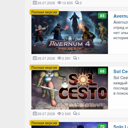
26.07.2026
10 835
3
Полная версия
85
Avernu
Avernum
отряд и
нет эль
историе
26.07.2026
2 291
1
Полная версия
88
Sol Ce
Sol Ces
каждый 
последс
в поиска
26.07.2026
2 545
3
Полная версия
70
Solo 