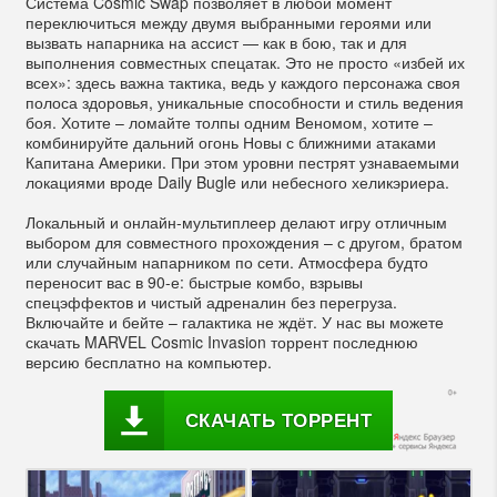
Система Cosmic Swap позволяет в любой момент
переключиться между двумя выбранными героями или
вызвать напарника на ассист — как в бою, так и для
выполнения совместных спецатак. Это не просто «избей их
всех»: здесь важна тактика, ведь у каждого персонажа своя
полоса здоровья, уникальные способности и стиль ведения
боя. Хотите – ломайте толпы одним Веномом, хотите –
комбинируйте дальний огонь Новы с ближними атаками
Капитана Америки. При этом уровни пестрят узнаваемыми
локациями вроде Daily Bugle или небесного хеликэриера.
Локальный и онлайн-мультиплеер делают игру отличным
выбором для совместного прохождения – с другом, братом
или случайным напарником по сети. Атмосфера будто
переносит вас в 90-е: быстрые комбо, взрывы
спецэффектов и чистый адреналин без перегруза.
Включайте и бейте – галактика не ждёт. У нас вы можете
скачать MARVEL Cosmic Invasion торрент последнюю
версию бесплатно на компьютер.
СКАЧАТЬ ТОРРЕНТ