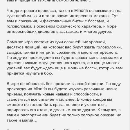
Что до игрового процесса, так он в Minoria основывается на
куче необычных и в то же время интересных механик. Тут
вам и сражения, и фехтовальные битвы с боссами, и
головоломки, в основном физического характера, и море
интереснейших диалогов в заставках, и многое другое.
Сама же игра состоит из кучи сложнейших уровней,
десятков локаций, на которых вас будут ждать головоломки,
загадки, тайны и интриги, сражения, и много интересного.
По ходу их прохождения вы будете сражаться с ведьмами и
приспешниками могущественного культа, а в конце многих
уровней вас будут ждать еще и мощные боссы, которых вам
придется изучать в бою.
В игре не обошлось без прокачки главной героини. По ходу
прохождения Minoria вы будете изучать различные новые
приемы, получать новые навыки и способности, и
становиться все сильнее и сильнее. В конце концов вы
сможете не только бить врага, но еще и уклоняться,
парировать его атаки, и делать многое другое. К тому же, в
вашем распоряжении будет не только холодное оружие, но
также и магия…