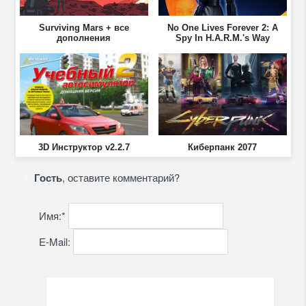
Surviving Mars + все
No One Lives Forever 2: A
дополнения
Spy In H.A.R.M.'s Way
3D Инструктор v2.2.7
Киберпанк 2077
Гость
, оставите комментарий?
Имя:
*
E-Mail: