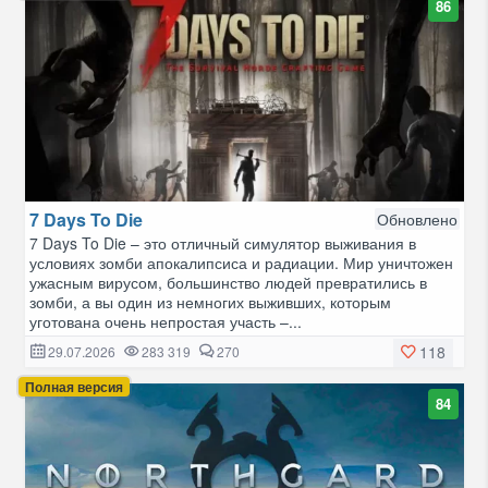
86
7 Days To Die
Обновлено
7 Days To Die – это отличный симулятор выживания в
условиях зомби апокалипсиса и радиации. Мир уничтожен
ужасным вирусом, большинство людей превратились в
зомби, а вы один из немногих выживших, которым
уготована очень непростая участь –...
118
29.07.2026
283 319
270
Полная версия
84