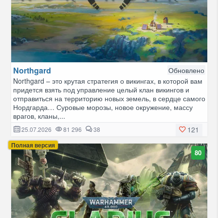
Northgard
Обновлено
Northgard – это крутая стратегия о викингах, в которой вам
придется взять под управление целый клан викингов и
отправиться на территорию новых земель, в сердце самого
Нордгарда… Суровые морозы, новое окружение, массу
врагов, кланы,...
121
25.07.2026
81 296
38
Полная версия
80