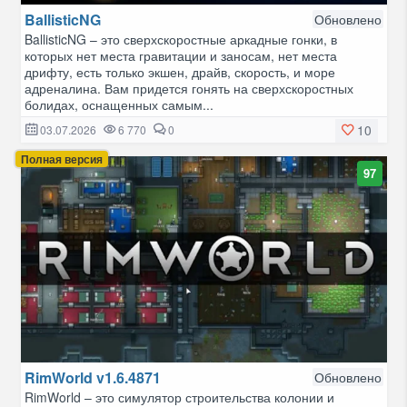
BallisticNG
Обновлено
BallisticNG – это сверхскоростные аркадные гонки, в
которых нет места гравитации и заносам, нет места
дрифту, есть только экшен, драйв, скорость, и море
адреналина. Вам придется гонять на сверхскоростных
болидах, оснащенных самым...
10
03.07.2026
6 770
0
Полная версия
97
RimWorld v1.6.4871
Обновлено
RimWorld – это симулятор строительства колонии и