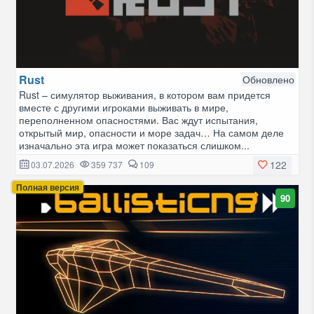
Rust
Обновлено
Rust – симулятор выживания, в котором вам придется
вместе с другими игроками выживать в мире,
переполненном опасностями. Вас ждут испытания,
открытый мир, опасности и море задач… На самом деле
изначально эта игра может показаться слишком...
122
03.07.2026
359 737
109
Полная версия
90