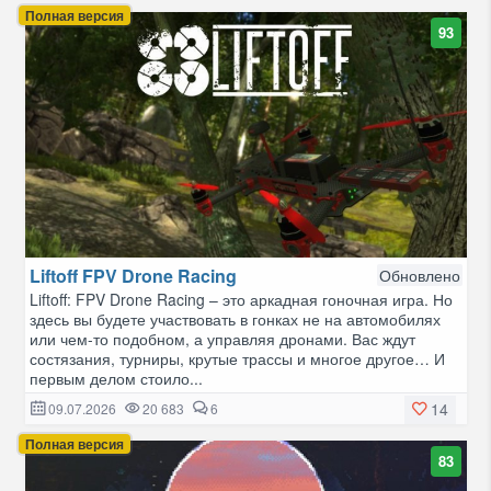
Полная версия
93
Liftoff FPV Drone Racing
Обновлено
Liftoff: FPV Drone Racing – это аркадная гоночная игра. Но
здесь вы будете участвовать в гонках не на автомобилях
или чем-то подобном, а управляя дронами. Вас ждут
состязания, турниры, крутые трассы и многое другое… И
первым делом стоило...
14
09.07.2026
20 683
6
Полная версия
83