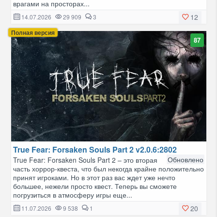
врагами на просторах...
12
14.07.2026
29 909
3
Полная версия
87
True Fear: Forsaken Souls Part 2 v2.0.6:2802
Обновлено
True Fear: Forsaken Souls Part 2 – это вторая
часть хоррор-квеста, что был некогда крайне положительно
принят игроками. Но в этот раз вас ждет уже нечто
большее, нежели просто квест. Теперь вы сможете
погрузиться в атмосферу игры еще...
20
11.07.2026
9 538
1