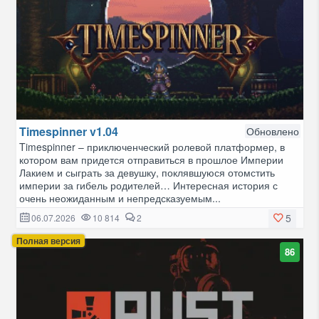
Timespinner v1.04
Обновлено
Timespinner – приключенческий ролевой платформер, в
котором вам придется отправиться в прошлое Империи
Лакием и сыграть за девушку, поклявшуюся отомстить
империи за гибель родителей… Интересная история с
очень неожиданным и непредсказуемым...
5
06.07.2026
10 814
2
Полная версия
86