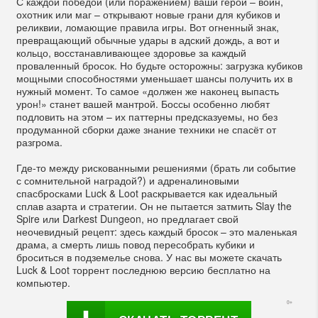
С каждой победой (или поражением) ваши герои – воин,
охотник или маг – открывают новые грани для кубиков и
реликвии, ломающие правила игры. Вот огненный знак,
превращающий обычные удары в адский дождь, а вот и
кольцо, восстанавливающее здоровье за каждый
проваленный бросок. Но будьте осторожны: загрузка кубиков
мощными способностями уменьшает шансы получить их в
нужный момент. То самое «должен же наконец выпасть
урон!» станет вашей мантрой. Боссы особенно любят
подловить на этом – их паттерны предсказуемы, но без
продуманной сборки даже знание техники не спасёт от
разгрома.
Где-то между рискованными решениями (брать ли событие
с сомнительной наградой?) и адреналиновыми
спасбросками Luck & Loot раскрывается как идеальный
сплав азарта и стратегии. Он не пытается затмить Slay the
Spire или Darkest Dungeon, но предлагает свой
неочевидный рецепт: здесь каждый бросок – это маленькая
драма, а смерть лишь повод пересобрать кубики и
броситься в подземелье снова. У нас вы можете скачать
Luck & Loot торрент последнюю версию бесплатно на
компьютер.