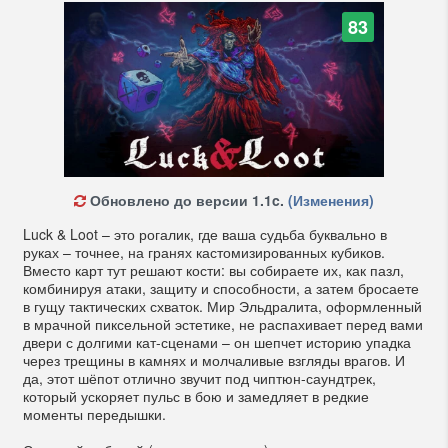
83
Обновлено до версии 1.1c.
(Изменения)
Luck & Loot – это рогалик, где ваша судьба буквально в
руках – точнее, на гранях кастомизированных кубиков.
Вместо карт тут решают кости: вы собираете их, как пазл,
комбинируя атаки, защиту и способности, а затем бросаете
в гущу тактических схваток. Мир Эльдралита, оформленный
в мрачной пиксельной эстетике, не распахивает перед вами
двери с долгими кат-сценами – он шепчет историю упадка
через трещины в камнях и молчаливые взгляды врагов. И
да, этот шёпот отлично звучит под чиптюн-саундтрек,
который ускоряет пульс в бою и замедляет в редкие
моменты передышки.