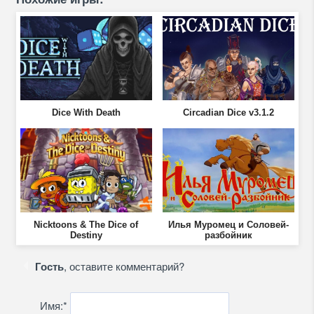
Dice With Death
Circadian Dice v3.1.2
Nicktoons & The Dice of
Илья Муромец и Соловей-
Destiny
разбойник
Гость
, оставите комментарий?
Имя:
*