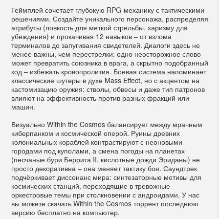
Геймплей сочетает глубокую RPG-механику с тактическими
решениями. Создайте уникального персонажа, распределяя
атрибуты (ловкость для меткой стрельбы, харизму для
убеждения) и прокачивая 12 навыков – от взлома
терминалов до запугивания свидетелей. Диалоги здесь не
менее важны, чем перестрелки: одно неосторожное слово
может превратить союзника в врага, а скрытно подобранный
код – избежать кровопролития. Боевая система напоминает
классические шутеры в духе Mass Effect, но с акцентом на
кастомизацию оружия: стволы, обвесы и даже тип патронов
влияют на эффективность против разных фракций или
машин.
Визуально Within the Cosmos балансирует между мрачным
киберпанком и космической оперой. Руины древних
колониальных кораблей контрастируют с неоновыми
городами под куполами, а смена погоды на планетах
(песчаные бури Беррита II, кислотные дожди Эриданы) не
просто декоративна – она меняет тактику боя. Саундтрек
подчёркивает диссонанс мира: синтезаторные мотивы для
космических станций, переходящие в тревожные
оркестровые темы при столкновении с андроидами. У нас
вы можете скачать Within the Cosmos торрент последнюю
версию бесплатно на компьютер.