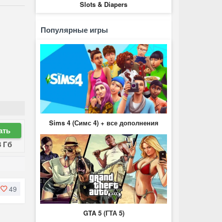
Slots & Diapers
Популярные игры
Sims 4 (Симс 4) + все дополнения
ать
8 Гб
49
GTA 5 (ГТА 5)