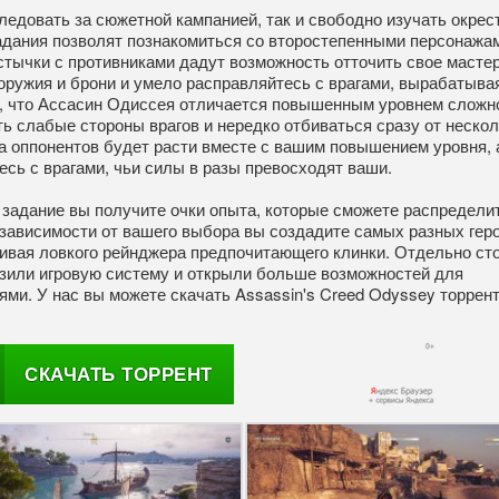
следовать за сюжетной кампанией, так и свободно изучать окрес
адания позволят познакомиться со второстепенными персонажа
тычки с противниками дадут возможность отточить свое масте
 оружия и брони и умело расправляйтесь с врагами, вырабатыва
ь, что Ассасин Одиссея отличается повышенным уровнем сложн
ть слабые стороны врагов и нередко отбиваться сразу от неско
а оппонентов будет расти вместе с вашим повышением уровня, 
сь с врагами, чьи силы в разы превосходят ваши.
задание вы получите очки опыта, которые сможете распредели
 зависимости от вашего выбора вы создадите самых разных геро
чивая ловкого рейнджера предпочитающего клинки. Отдельно ст
азили игровую систему и открыли больше возможностей для
ми. У нас вы можете скачать Assassin's Creed Odyssey торрен
СКАЧАТЬ ТОРРЕНТ