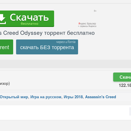
’s Creed Odyssey торрент бесплатно
rent
скачать БЕЗ торрента
Скач
изор)
122.1
Открытый мир
,
Игра на русском
,
Игры 2018
,
Assassin's Creed