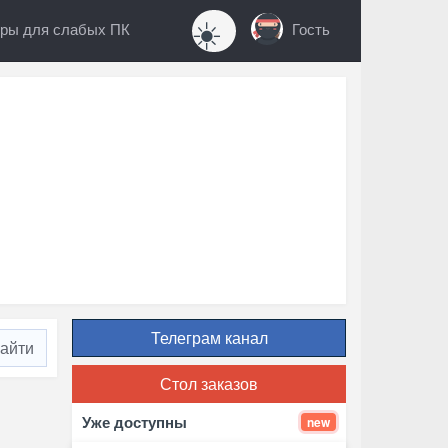
☀️
ры для слабых ПК
Гость
Телеграм канал
Стол заказов
Уже доступны
new