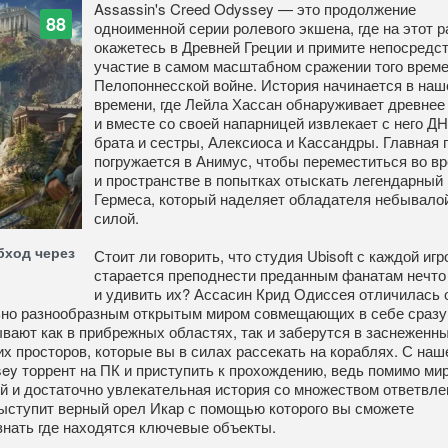
Assassin's Creed Odyssey — это продолжение
88
одноименной серии ролевого экшена, где на этот р
окажетесь в Древней Греции и примите непосредс
участие в самом масштабном сражении того врем
Пелопоннесской войне. История начинается в на
времени, где Лейла Хассан обнаруживает древнее
и вместе со своей напарницей извлекает с него Д
брата и сестры, Алексиоса и Кассандры. Главная 
погружается в Анимус, чтобы переместиться во в
и пространстве в попытках отыскать легендарный
Гермеса, который наделяет обладателя небывало
силой.
бход через
Стоит ли говорить, что студия Ubisoft с каждой игр
старается преподнести преданным фанатам нечто
и удивить их? Ассасин Крид Одиссея отличилась 
ьно разнообразным открытым миром совмещающих в себе сразу
вают как в прибрежных областях, так и заберутся в заснеженн
их просторов, которые вы в силах рассекать на кораблях. С наш
ey торрент на ПК и приступить к прохождению, ведь помимо ми
 и достаточно увлекательная история со множеством ответвле
выступит верный орел Икар с помощью которого вы сможете
нать где находятся ключевые объекты.