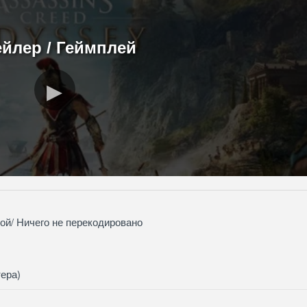
ейлер / Геймплей
кой/ Ничего не перекодировано
тера)