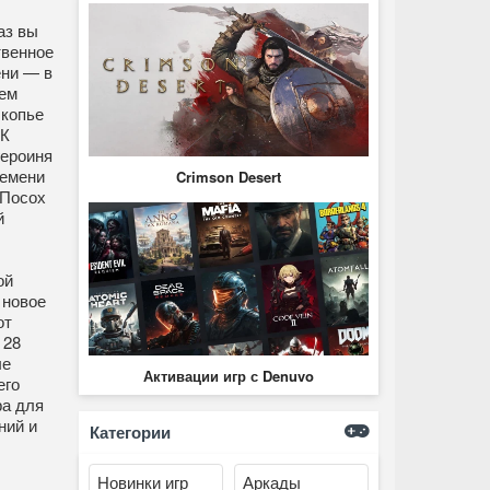
аз вы
твенное
ени — в
шем
 копье
НК
героиня
ремени
Crimson Desert
 Посох
й
ой
 новое
от
 28
ые
Активации игр с Denuvo
его
ра для
ний и
Категории
Новинки игр
Аркады