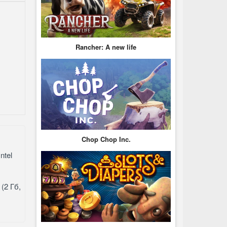
Rancher: A new life
Chop Chop Inc.
ntel
(2 Гб,