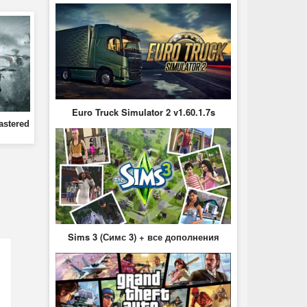
Euro Truck Simulator 2 v1.60.1.7s
astered
Sims 3 (Симс 3) + все дополнения