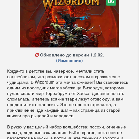
86
Обновлено до версии 1.2.02.
(Изменения)
Когда-то в детстве вы, наверное, мечтали стать
волшебником, что размахивает посохом и сражается с
чудищами. В Wizordum эта мечта оживает! Вы становитесь
одним из последних магов убежища Визордум, которому
нужно спасти мир Террабрума от Хаоса. Древняя печать
сломалась, и теперь всякие твари лезут отовсюду, а вам
предстоит их остановить. Это не просто стрелялка, а
приключение, где каждый шаг – как страница из старой
книжки про рыцарей и чародеев.
В руках у вас целый набор волшебства: посохи, огненные
кольца, ледяные заклинания. Бьёте врагов, пока они не
разлетятся на куски, а потом ищете тайники с золотом и