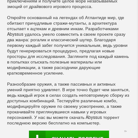
приключениям и получите целое море незабываемых
эмоций от драйвового игрового процесса.
Откройте основанный на легендах об Атлантиде мир, где
обитают причудливые стражи-мутанты, а архитектура
отсылает к ацтекам и древним инкам. Разработчиками
Abyssus удалось умело совместить в своем проекте сразу
два жанра: рогалик и классический шутер. Благодаря
первому каждый забег получится уникальным, ведь уровни
будут генерироваться процедурно, предлагая новые
просторы для исследования. Загляните под каждый камень
в попытках отыскать полезные материалы или
модификации, а также расходники дарующие
кратковременное усиление.
Разнообразие оружия, а также пассивных и активных
умений приятно удивляет. В игре точно будет чем заняться,
ведь каждый игрок в силах создать неповторимую сборку из
доступных комбинаций. Тестируйте различные комбо,
модифицируйте оружие по своему усмотрению, а также
прокачивайте приглянувшиеся навыки у игровых
персонажей. У нас вы можете скачать Abyssus торрент
последнюю версию бесплатно на компьютер.