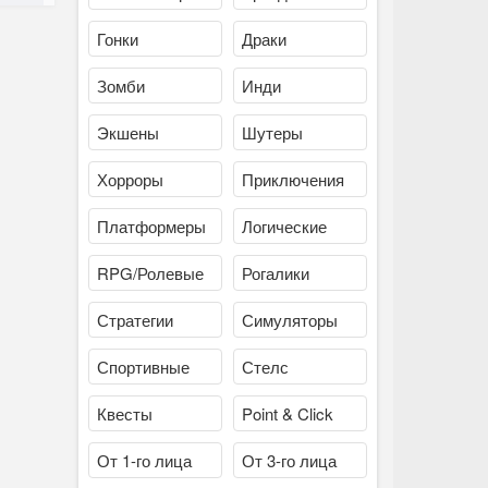
Гонки
Драки
Зомби
Инди
Экшены
Шутеры
Хорроры
Приключения
Платформеры
Логические
RPG/Ролевые
Рогалики
Стратегии
Симуляторы
Спортивные
Стелс
Квесты
Point & Click
От 1-го лица
От 3-го лица