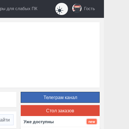
☀️
ры для слабых ПК
Гость
Телеграм канал
Стол заказов
Уже доступны
new