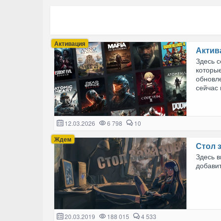
Активация
Актив
Здесь 
которые
обновле
сейчас 
12.03.2026
6 798
10
Ждем
Стол 
Здесь в
добавит
20.03.2019
188 015
4 533