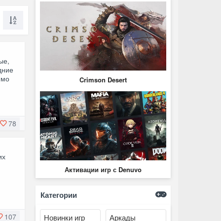
ые,
дние
ямо
Crimson Desert
78
их
Активации игр с Denuvo
Категории
107
Новинки игр
Аркады