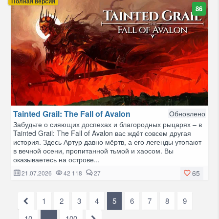
Полная версия
86
Tainted Grail: The Fall of Avalon
Обновлено
Забудьте о сияющих доспехах и благородных рыцарях – в
Tainted Grail: The Fall of Avalon вас ждёт совсем другая
история. Здесь Артур давно мёртв, а его легенды утопают
в вечной осени, пропитанной тьмой и хаосом. Вы
оказываетесь на острове...
65
21.07.2026
42 118
27
1
2
3
4
5
6
7
8
9
10
...
100