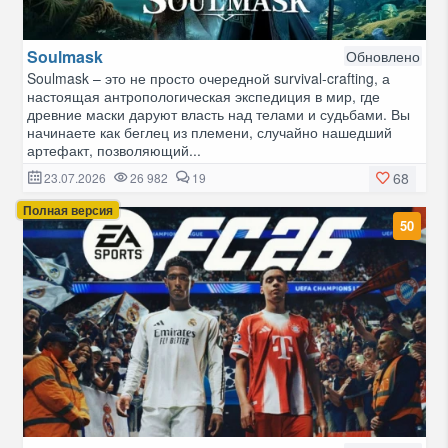
Soulmask
Обновлено
Soulmask – это не просто очередной survival-crafting, а
настоящая антропологическая экспедиция в мир, где
древние маски даруют власть над телами и судьбами. Вы
начинаете как беглец из племени, случайно нашедший
артефакт, позволяющий...
68
23.07.2026
26 982
19
Полная версия
50