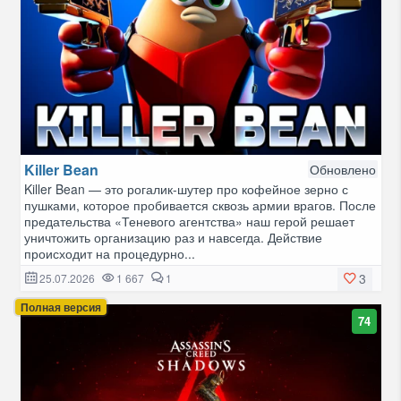
Killer Bean
Обновлено
Killer Bean — это рогалик-шутер про кофейное зерно с
пушками, которое пробивается сквозь армии врагов. После
предательства «Теневого агентства» наш герой решает
уничтожить организацию раз и навсегда. Действие
происходит на процедурно...
3
25.07.2026
1 667
1
Полная версия
74