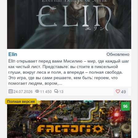
Elin
Обновлено
Elin открывает перед вами Мисилию – мир, где каждый шаг
как чистый лист. Представьте: вы стоите в пиксельной
глуши, вокруг леса и поля, а впереди – полная свобода.
Это игра, где вы сами решаете, кем быть: героем, что
помогает людям, вором,...
49
24.07.2026
11 450
13
Полная версия
96