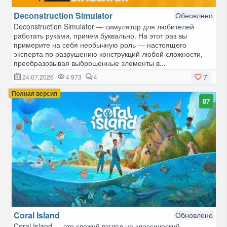
Deconstruction Simulator
Обновлено
Deconstruction Simulator — симулятор для любителей
работать руками, причем буквально. На этот раз вы
примерите на себя необычную роль — настоящего
эксперта по разрушению конструкций любой сложности,
преобразовывая выброшенные элементы в...
7
24.07.2026
4 973
4
Полная версия
87
Coral Island
Обновлено
Coral Island — это свежий взгляд на классический