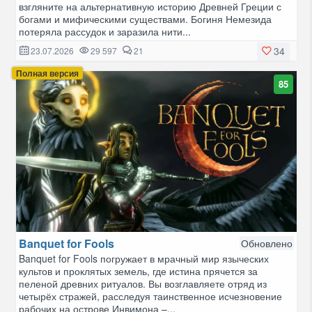
взгляните на альтернативную историю Древней Греции с
богами и мифическими существами. Богиня Немезида
потеряла рассудок и заразила нити...
34
23.07.2026
29 597
21
Полная версия
85
Banquet for Fools
Обновлено
Banquet for Fools погружает в мрачный мир языческих
культов и проклятых земель, где истина прячется за
пеленой древних ритуалов. Вы возглавляете отряд из
четырёх стражей, расследуя таинственное исчезновение
рабочих на острове Инвимона –...