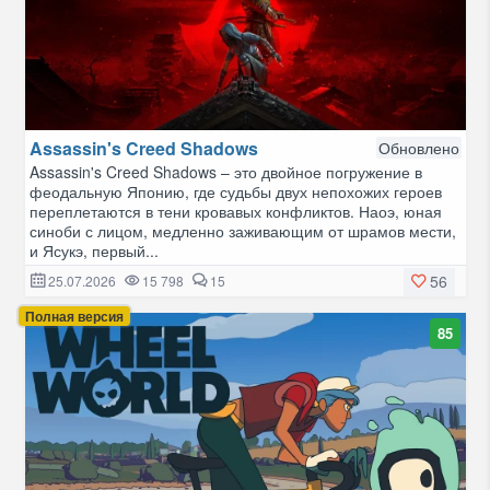
Assassin's Creed Shadows
Обновлено
Assassin's Creed Shadows – это двойное погружение в
феодальную Японию, где судьбы двух непохожих героев
переплетаются в тени кровавых конфликтов. Наоэ, юная
синоби с лицом, медленно заживающим от шрамов мести,
и Ясукэ, первый...
56
25.07.2026
15 798
15
Полная версия
85