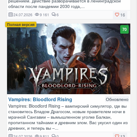
решением. Действие разворачивается в Ленинградской
области после пандемии 2030 года,...
16
24.07.2026
9 161
6
Полная версия
70
Vampires: Bloodlord Rising
Обновлено
Vampires: Bloodlord Rising – вампирский симулятор, где вы
становитесь Владом Драгосом, новым правителем ночи в
мрачной Сангавии – вымышленном уголке Балкан,
пропитанном тайнами и древним злом. Вас укусил один из
древних, и теперь вы –...
13
24.07.2026
9 811
0