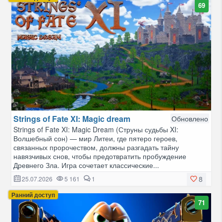
69
Strings of Fate XI: Magic dream
Обновлено
Strings of Fate XI: Magic Dream (Струны судьбы XI:
Волшебный сон) — мир Литеи, где пятеро героев,
связанных пророчеством, должны разгадать тайну
навязчивых снов, чтобы предотвратить пробуждение
Древнего Зла. Игра сочетает классические...
8
25.07.2026
5 161
1
Ранний доступ
71