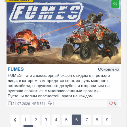
92
FUMES
Обновлено
FUMES – это атмосферный экшен с видом от третьего
лица, в котором вам придется сесть за руль мощного
автомобиля, вооруженного до зубов, и отправиться на
пустоши сражаться с многочисленными врагами…
Пустоши полны опасностей, враги на каждом...
8
24.07.2026
5 861
4
1
2
3
4
5
6
7
8
9