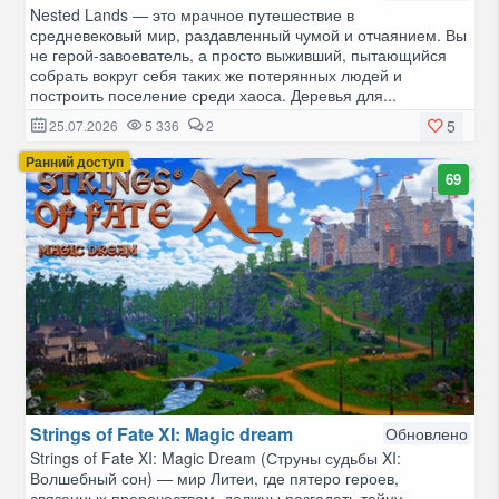
Nested Lands — это мрачное путешествие в
средневековый мир, раздавленный чумой и отчаянием. Вы
не герой-завоеватель, а просто выживший, пытающийся
собрать вокруг себя таких же потерянных людей и
построить поселение среди хаоса. Деревья для...
5
25.07.2026
5 336
2
Ранний доступ
69
Strings of Fate XI: Magic dream
Обновлено
Strings of Fate XI: Magic Dream (Струны судьбы XI:
Волшебный сон) — мир Литеи, где пятеро героев,
связанных пророчеством, должны разгадать тайну