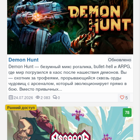
Demon Hunt
Обновлено
Demon Hunt — безумный микс рогалика, bullet-hell и ARPG,
где мир погрузился в хаос после нашествия демонов. Вы
— охотник за трофеями, прорывающийся сквозь орды
чудовищ с арсеналом, который эволюционирует прямо в
бою. Вместо привычных...
5
24.07.2026
2 083
0
Ранний доступ
78