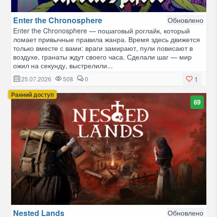
Enter the Chronosphere
Обновлено
Enter the Chronosphere — пошаговый роглайк, который
ломает привычные правила жанра. Время здесь движется
только вместе с вами: враги замирают, пули повисают в
воздухе, гранаты ждут своего часа. Сделали шаг — мир
ожил на секунду, выстрелили...
1
25.07.2026
508
0
Ранний доступ
69
Nested Lands
Обновлено