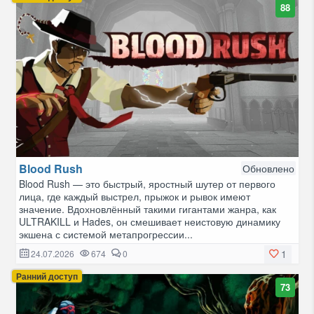
88
Blood Rush
Обновлено
Blood Rush — это быстрый, яростный шутер от первого
лица, где каждый выстрел, прыжок и рывок имеют
значение. Вдохновлённый такими гигантами жанра, как
ULTRAKILL и Hades, он смешивает неистовую динамику
экшена с системой метапрогрессии...
1
24.07.2026
674
0
Ранний доступ
73