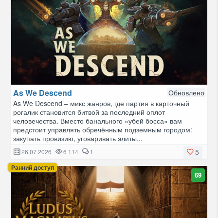
As We Descend
Обновлено
As We Descend – микс жанров, где партия в карточный
рогалик становится битвой за последний оплот
человечества. Вместо банального «убей босса» вам
предстоит управлять обречённым подземным городом:
закупать провизию, уговаривать элиты...
5
26.07.2026
6 114
1
Ранний доступ
69