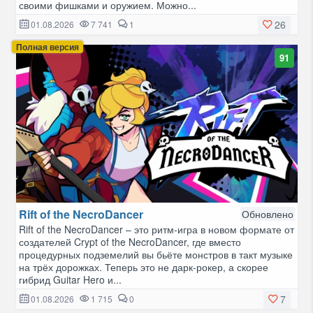
своими фишками и оружием. Можно...
26
01.08.2026
7 741
1
Полная версия
91
Rift of the NecroDancer
Обновлено
Rift of the NecroDancer – это ритм-игра в новом формате от
создателей Crypt of the NecroDancer, где вместо
процедурных подземелий вы бьёте монстров в такт музыке
на трёх дорожках. Теперь это не дарк-рокер, а скорее
гибрид Guitar Hero и...
7
01.08.2026
1 715
0