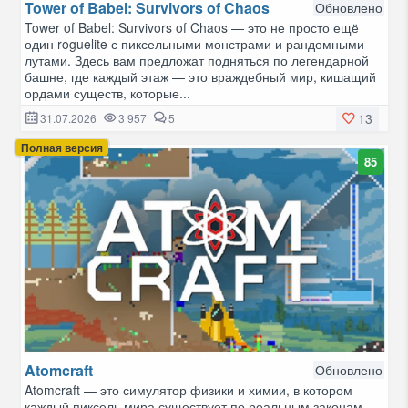
Tower of Babel: Survivors of Chaos
Обновлено
Tower of Babel: Survivors of Chaos — это не просто ещё
один roguelite с пиксельными монстрами и рандомными
лутами. Здесь вам предложат подняться по легендарной
башне, где каждый этаж — это враждебный мир, кишащий
ордами существ, которые...
13
31.07.2026
3 957
5
Полная версия
85
Atomcraft
Обновлено
Atomcraft — это симулятор физики и химии, в котором
каждый пиксель мира существует по реальным законам.