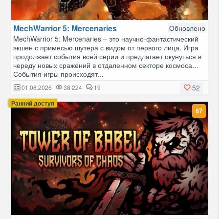
MechWarrior 5: Mercenaries
Обновлено
MechWarrior 5: Mercenaries – это научно-фантастический
экшен с примесью шутера с видом от первого лица. Игра
продолжает события всей серии и предлагает окунуться в
череду новых сражений в отдаленном секторе космоса…
События игры происходят...
52
01.08.2026
38 224
19
Ранний доступ
67