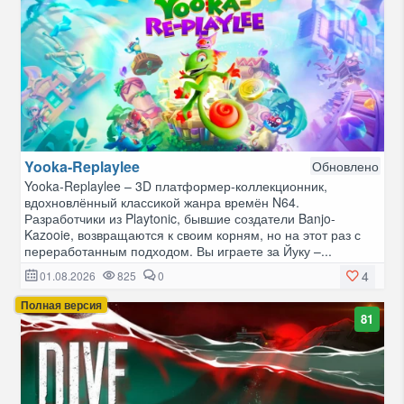
Yooka-Replaylee
Обновлено
Yooka-Replaylee – 3D платформер-коллекционник,
вдохновлённый классикой жанра времён N64.
Разработчики из Playtonic, бывшие создатели Banjo-
Kazooie, возвращаются к своим корням, но на этот раз с
переработанным подходом. Вы играете за Йуку –...
4
01.08.2026
825
0
Полная версия
81