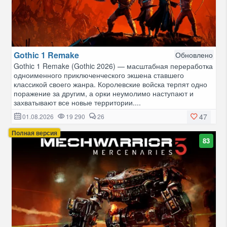
Gothic 1 Remake
Обновлено
Gothic 1 Remake (Gothic 2026) — масштабная переработка
одноименного приключенческого экшена ставшего
классикой своего жанра. Королевские войска терпят одно
поражение за другим, а орки неумолимо наступают и
захватывают все новые территории....
47
01.08.2026
19 290
26
Полная версия
83