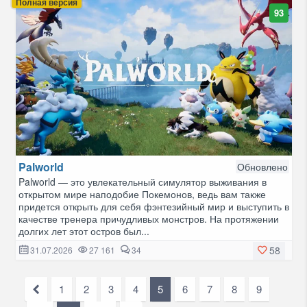
Полная версия
93
Palworld
Обновлено
Palworld — это увлекательный симулятор выживания в
открытом мире наподобие Покемонов, ведь вам также
придется открыть для себя фэнтезийный мир и выступить в
качестве тренера причудливых монстров. На протяжении
долгих лет этот остров был...
58
31.07.2026
27 161
34
1
2
3
4
5
6
7
8
9