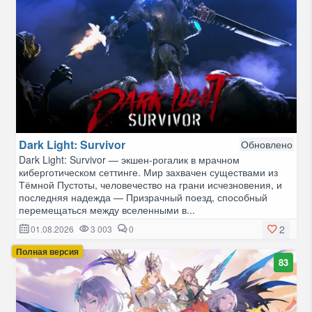
Dark Light: Survivor
Обновлено
Dark Light: Survivor — экшен-рогалик в мрачном
киберготическом сеттинге. Мир захвачен существами из
Тёмной Пустоты, человечество на грани исчезновения, и
последняя надежда — Призрачный поезд, способный
перемещаться между вселенными в...
2
01.08.2026
3 003
0
Полная версия
83