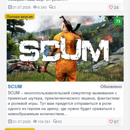
24
31.07.2026
6 340
3
Полная версия
73
SCUM
Обновлено
SCUM – многопользовательский симулятор выживания с
примесью шутера, приключенческого экшена, фантастики
и ролевой игры. Тут вам придется отправиться в роли
одного из героев на арену, где нужно будет сражаться с
невообразимым количеством...
67
31.07.2026
104 561
93