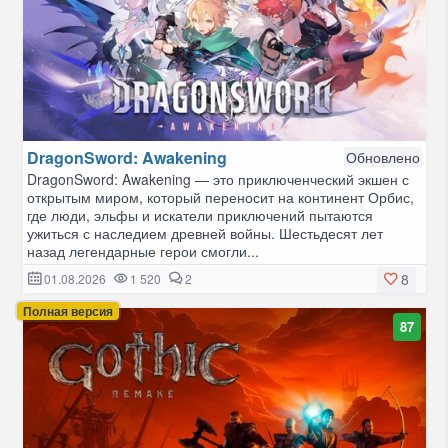
DragonSword: Awakening
Обновлено
DragonSword: Awakening — это приключенческий экшен с
открытым миром, который переносит на континент Орбис,
где люди, эльфы и искатели приключений пытаются
ужиться с наследием древней войны. Шестьдесят лет
назад легендарные герои смогли...
8
01.08.2026
1 520
2
Полная версия
87