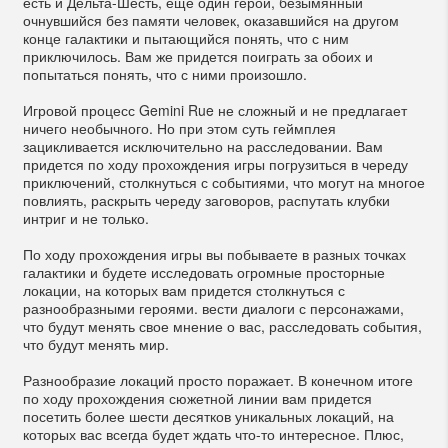
есть и Дельта-Шесть, еще один герой, безымянный
очнувшийся без памяти человек, оказавшийся на другом
конце галактики и пытающийся понять, что с ним
приключилось. Вам же придется поиграть за обоих и
попытаться понять, что с ними произошло.
Игровой процесс Gemini Rue не сложный и не предлагает
ничего необычного. Но при этом суть геймплея
зацикливается исключительно на расследовании. Вам
придется по ходу прохождения игры погрузиться в череду
приключений, столкнуться с событиями, что могут на многое
повлиять, раскрыть череду заговоров, распутать клубки
интриг и не только.
По ходу прохождения игры вы побываете в разных точках
галактики и будете исследовать огромные просторные
локации, на которых вам придется столкнуться с
разнообразными героями. вести диалоги с персонажами,
что будут менять свое мнение о вас, расследовать события,
что будут менять мир.
Разнообразие локаций просто поражает. В конечном итоге
по ходу прохождения сюжетной линии вам придется
посетить более шести десятков уникальных локаций, на
которых вас всегда будет ждать что-то интересное. Плюс,