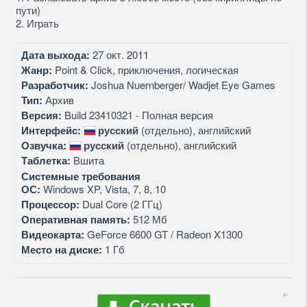
пути)
2. Играть
Дата выхода:
27 окт. 2011
Жанр:
Point & Click, приключения, логическая
Разработчик:
Joshua Nuernberger/ Wadjet Eye Games
Тип:
Архив
Версия:
Build 23410321 - Полная версия
Интерфейс:
русский
(отдельно), английский
Озвучка:
русский
(отдельно), английский
Таблетка:
Вшита
Системные требования
ОС:
Windows XP, Vista, 7, 8, 10
Процессор:
Dual Core (2 ГГц)
Оперативная память:
512 Мб
Видеокарта:
GeForce 6600 GT / Radeon X1300
Место на диске:
1 Гб