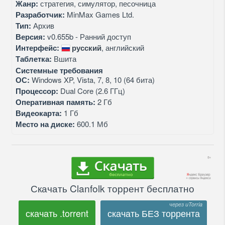
Жанр:
стратегия, симулятор, песочница
Разработчик:
MinMax Games Ltd.
Тип:
Архив
Версия:
v0.655b - Ранний доступ
Интерфейс:
русский
, английский
Таблетка:
Вшита
Системные требования
ОС:
Windows XP, Vista, 7, 8, 10 (64 бита)
Процессор:
Dual Core (2.6 ГГц)
Оперативная память:
2 Гб
Видеокарта:
1 Гб
Место на диске:
600.1 Мб
Скачать Clanfolk торрент бесплатно
скачать .torrent
скачать БЕЗ торрента