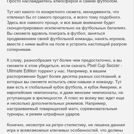
Просто наслаждайтесь атмосферой и самим футболом.
Тут нет какого-то конкретного сюжета, менеджмента, что
отвлекал бы от самого процесса, и всего тому подобного.
Здесь все намного проще, и все ваше внимание будет
сконцентрировано исключительно на футбольных баталиях.
Вы сможете вдоволь поиграть в футбол, заняться
продвижением своей футбольной команды, нанять игроков,
вместе с ними выйти на поле и устроить настоящий разгром
соперникам.
К слову, разнообразия тут более чем предостаточно, а вы
сможете в этом убедиться, если скачать Pixel Cup Soccer -
Ultimate Edition торрент у нас. Например, в вашем
распоряжении будет более десятка разных состязаний, в
которых вы сможете испытать свои навыки и команду. Тут
вам есть и глобальный кубок футбола, и кубок Америки, и
европейские чемпионаты, и даже женские чемпионаты, не
уступающие в зрелищности. А плюс ко всему вас ждет еще
и несколько дополнительных режимов. Например,
настраиваемый товарищеский матч, соревновательные
турниры, и режим штрафных ударов.
Конечно, несмотря на ретро-стилистику, не лишена данная
игра и всевозможных ключевых особенностей, что должны