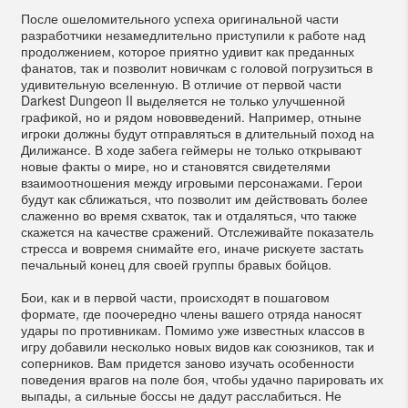
После ошеломительного успеха оригинальной части
разработчики незамедлительно приступили к работе над
продолжением, которое приятно удивит как преданных
фанатов, так и позволит новичкам с головой погрузиться в
удивительную вселенную. В отличие от первой части
Darkest Dungeon II выделяется не только улучшенной
графикой, но и рядом нововведений. Например, отныне
игроки должны будут отправляться в длительный поход на
Дилижансе. В ходе забега геймеры не только открывают
новые факты о мире, но и становятся свидетелями
взаимоотношения между игровыми персонажами. Герои
будут как сближаться, что позволит им действовать более
слаженно во время схваток, так и отдаляться, что также
скажется на качестве сражений. Отслеживайте показатель
стресса и вовремя снимайте его, иначе рискуете застать
печальный конец для своей группы бравых бойцов.
Бои, как и в первой части, происходят в пошаговом
формате, где поочередно члены вашего отряда наносят
удары по противникам. Помимо уже известных классов в
игру добавили несколько новых видов как союзников, так и
соперников. Вам придется заново изучать особенности
поведения врагов на поле боя, чтобы удачно парировать их
выпады, а сильные боссы не дадут расслабиться. Не