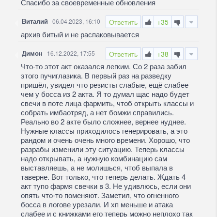
Спасибо за своевременные обновления
Виталий
06.04.2023, 16:10
Ответить
+35
архив битый и не распаковывается
Димон
16.12.2022, 17:55
Ответить
+38
Что-то этот акт оказался легким. Со 2 раза забил
этого пучиглазика. В первый раз на разведку
пришёл, увидел что резисты слабые, ещё слабее
чем у босса из 2 акта. Я то думал щас надо будет
свечи в поте лица фармить, чтоб открыть классы и
собрать имбаотряд, а нет бомжи справились.
Реально во 2 акте было сложнее, вернее нуднее.
Нужные классы приходилось генерировать, а это
рандом и очень очень много времени. Хорошо, что
разрабы изменили эту ситуацию. Теперь классы
надо открывать, а нужную комбинацию сам
выставляешь, а не молишься, чтоб выпала в
таверне. Вот только, что теперь делать. Ждать 4
акт тупо фармя свечки в 3. Не удивлюсь, если они
опять что-то поменяют. Заметил, что огненного
босса в логове урезали. И хп меньше и атака
слабее и с книжками его теперь можно неплохо так