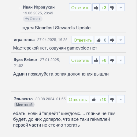
Иван Игровухин
Ответить
+3
19.06.2025, 23:49
Ответ
ждем Steadfast Steward's Update
игра говна
27.04.2025, 16:25
Ответить
0
Мастерской нет, озвучки gamevoice нет
Ilyas Beknur
27.01.2025,
Ответить
+8
21:02
Админ пожалуйста репак дополнения вышли
Эльвенто
30.08.2024, 01:55
Ответить
+10
Местный
ебать, новый "апдейт" кингдомс.... глянье че там
будет, до них доперло, что все таки геймплей
первой части не стоило трогать