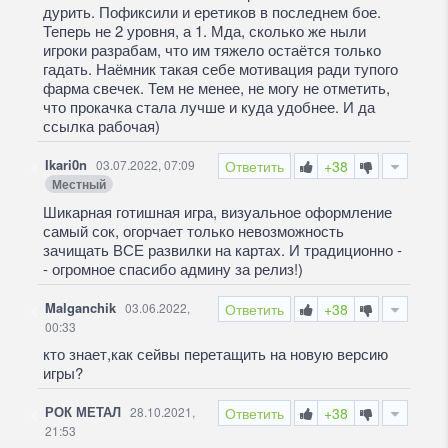
дурить. Пофиксили и еретиков в последнем бое.
Теперь не 2 уровня, а 1. Мда, сколько же ныли
игроки разрабам, что им тяжело остаётся только
гадать. Наёмник такая себе мотивация ради тупого
фарма свечек. Тем не менее, не могу не отметить,
что прокачка стала лучше и куда удобнее. И да
ссылка рабочая)
Ikari0n
03.07.2022, 07:09
Ответить
+38
Местный
Шикарная готишная игра, визуальное оформление
самый сок, огорчает только невозможность
зачищать ВСЕ развилки на картах. И традиционно -
- огромное спасибо админу за релиз!)
Malganchik
03.06.2022,
Ответить
+38
00:33
кто знает,как сейвы перетащить на новую версию
игры?
РОК МЕТАЛ
28.10.2021,
Ответить
+38
21:53