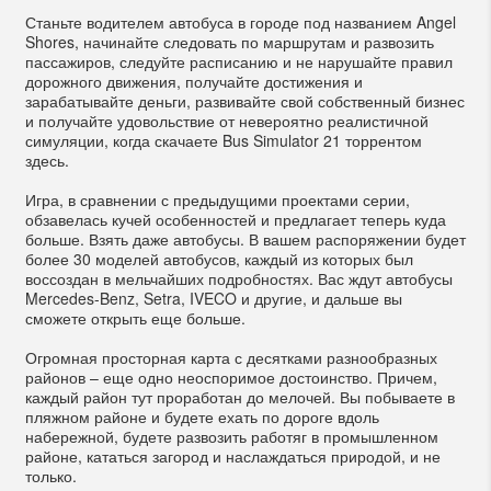
Станьте водителем автобуса в городе под названием Angel
Shores, начинайте следовать по маршрутам и развозить
пассажиров, следуйте расписанию и не нарушайте правил
дорожного движения, получайте достижения и
зарабатывайте деньги, развивайте свой собственный бизнес
и получайте удовольствие от невероятно реалистичной
симуляции, когда скачаете Bus Simulator 21 торрентом
здесь.
Игра, в сравнении с предыдущими проектами серии,
обзавелась кучей особенностей и предлагает теперь куда
больше. Взять даже автобусы. В вашем распоряжении будет
более 30 моделей автобусов, каждый из которых был
воссоздан в мельчайших подробностях. Вас ждут автобусы
Mercedes-Benz, Setra, IVECO и другие, и дальше вы
сможете открыть еще больше.
Огромная просторная карта с десятками разнообразных
районов – еще одно неоспоримое достоинство. Причем,
каждый район тут проработан до мелочей. Вы побываете в
пляжном районе и будете ехать по дороге вдоль
набережной, будете развозить работяг в промышленном
районе, кататься загород и наслаждаться природой, и не
только.