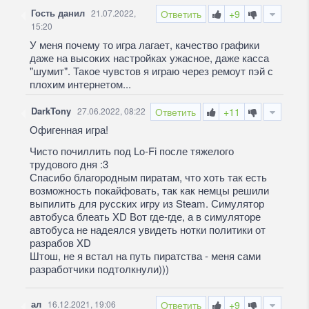
Гость данил
21.07.2022,
Ответить
+9
15:20
У меня почему то игра лагает, качество графики
даже на высоких настройках ужасное, даже касса
"шумит". Такое чувстов я играю через ремоут пэй с
плохим интернетом...
DarkTony
27.06.2022, 08:22
Ответить
+11
Офигенная игра!
Чисто почиллить под Lo-Fi после тяжелого
трудового дня :3
Спасибо благородным пиратам, что хоть так есть
возможность покайфовать, так как немцы решили
выпилить для русских игру из Steam. Симулятор
автобуса блеать XD Вот где-где, а в симуляторе
автобуса не надеялся увидеть нотки политики от
разрабов XD
Штош, не я встал на путь пиратства - меня сами
разработчики подтолкнули)))
ал
16.12.2021, 19:06
Ответить
+9