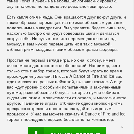
танец «огня и льда» на небольших логических уровнях.
Звучит сложно, но на деле это довольно-таки просто.
Есть капля огня и льда. Они вращаются друг вокруг друга, и
таким образом перемещаются по змееобразным уровням,
поделенным на квадратики. Вы управлять будете лишь тем,
насколько быстро они будут совершать шаги и двигаться
вокруг себя. Но суть в том, что перемещаются они под
музыку, и вам нужно перемещать их в так с музыкой,
отбивая ритм, создавая таким образом целые шедевры.
Простая не первый взгляд игра, но она, к слову, имеет
очень много достоинств и особенностей. Например, чего
только стоит набор треков, которые будут играть во время
прохождения уровней. Плюс, в A Dance of Fire and Ice вас
ждет множество разных пейзажей, включая космос. А еще
вас ждут уровни с особыми испытаниями и закрученными
путями, разнообразные бонусы, которые нужно собирать
льдом или огнем. в зависимости от окраса, и многое-многое
другое. Начинайте играть, отбивайте одной кнопкой ритмы
прекрасных треков и просто наслаждайтесь игровым
процессом. У нас вы можете скачать A Dance of Fire and Ice
торрент последнюю версию бесплатно на компьютер.