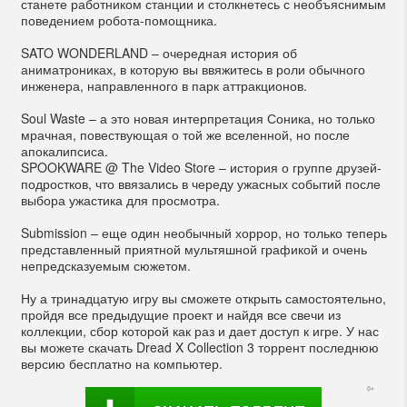
станете работником станции и столкнетесь с необъяснимым
поведением робота-помощника.
SATO WONDERLAND – очередная история об
аниматрониках, в которую вы ввяжитесь в роли обычного
инженера, направленного в парк аттракционов.
Soul Waste – а это новая интерпретация Соника, но только
мрачная, повествующая о той же вселенной, но после
апокалипсиса.
SPOOKWARE @ The Video Store – история о группе друзей-
подростков, что ввязались в череду ужасных событий после
выбора ужастика для просмотра.
Submission – еще один необычный хоррор, но только теперь
представленный приятной мультяшной графикой и очень
непредсказуемым сюжетом.
Ну а тринадцатую игру вы сможете открыть самостоятельно,
пройдя все предыдущие проект и найдя все свечи из
коллекции, сбор которой как раз и дает доступ к игре. У нас
вы можете скачать Dread X Collection 3 торрент последнюю
версию бесплатно на компьютер.