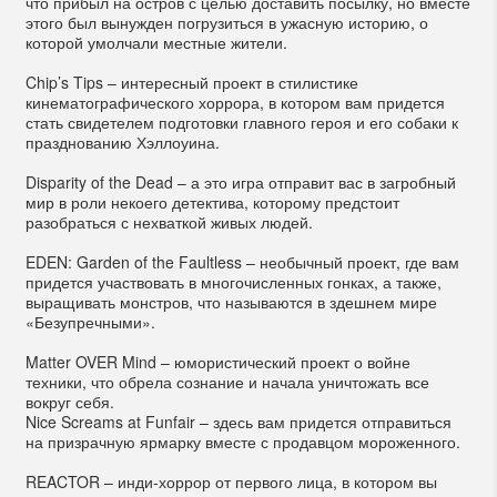
что прибыл на остров с целью доставить посылку, но вместе
этого был вынужден погрузиться в ужасную историю, о
которой умолчали местные жители.
Chip’s Tips – интересный проект в стилистике
кинематографического хоррора, в котором вам придется
стать свидетелем подготовки главного героя и его собаки к
празднованию Хэллоуина.
Disparity of the Dead – а это игра отправит вас в загробный
мир в роли некоего детектива, которому предстоит
разобраться с нехваткой живых людей.
EDEN: Garden of the Faultless – необычный проект, где вам
придется участвовать в многочисленных гонках, а также,
выращивать монстров, что называются в здешнем мире
«Безупречными».
Matter OVER Mind – юмористический проект о войне
техники, что обрела сознание и начала уничтожать все
вокруг себя.
Nice Screams at Funfair – здесь вам придется отправиться
на призрачную ярмарку вместе с продавцом мороженного.
REACTOR – инди-хоррор от первого лица, в котором вы