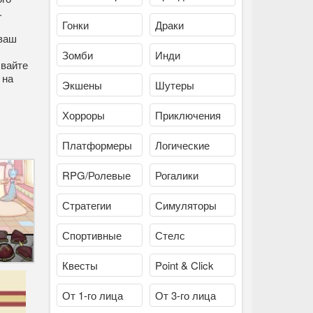
.
Гонки
Драки
 ваш
Зомби
Инди
ывайте
 на
Экшены
Шутеры
Хорроры
Приключения
Платформеры
Логические
RPG/Ролевые
Рогалики
Стратегии
Симуляторы
Спортивные
Стелс
Квесты
Point & Click
От 1-го лица
От 3-го лица