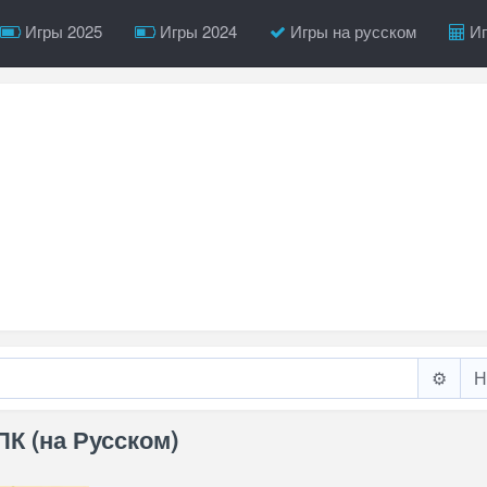
Игры 2025
Игры 2024
Игры на русском
Иг
⚙️
 ПК (на Русском)