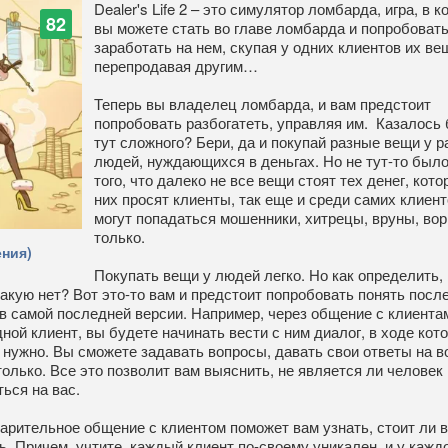
Dealer's Life 2 – это симулятор ломбарда, игра, в к
82
вы можете стать во главе ломбарда и попробоват
заработать на нем, скупая у одних клиентов их ве
перепродавая другим…
Теперь вы владелец ломбарда, и вам предстоит
попробовать разбогатеть, управляя им. Казалось 
тут сложного? Бери, да и покупай разные вещи у 
людей, нуждающихся в деньгах. Но не тут-то был
того, что далеко не все вещи стоят тех денег, кото
них просят клиенты, так еще и среди самих клиент
могут попадаться мошенники, хитрецы, вруны, вор
только.
ния)
Покупать вещи у людей легко. Но как определить, 
какую нет? Вот это-то вам и предстоит попробовать понять после
org в самой последней версии. Например, через общение с клиента
ной клиент, вы будете начинать вести с ним диалог, в ходе кото
ам нужно. Вы сможете задавать вопросы, давать свои ответы на 
только. Все это позволит вам выяснить, не является ли человек
ться на вас.
варительное общение с клиентом поможет вам узнать, стоит ли 
ь. Причем, учтите, каждый клиент по-своему уникален, и у кажд