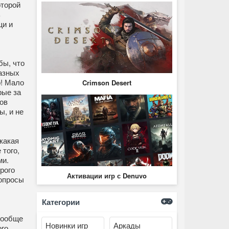
оторой
ь
щи и
бы, что
разных
о! Мало
Crimson Desert
рые за
ов
ы, и не
какая
 того,
ми.
рого
Активации игр с Denuvo
вопросы
Категории
вообще
Новинки игр
Аркады
ого