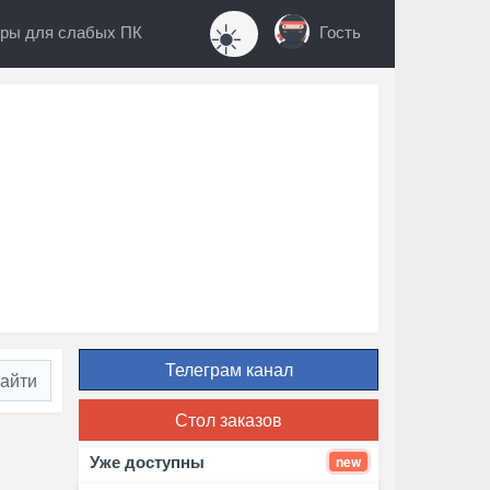
☀️
ры для слабых ПК
Гость
Телеграм канал
Стол заказов
Уже доступны
new