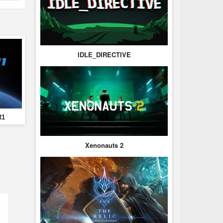
IDLE_DIRECTIVE
R1
Xenonauts 2