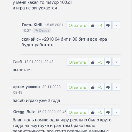
у меня какая то msvcp 100.dll
и игра не запускается
Гость Kirill
15.05.2021,
Ответить
+4
10:27
Ответ
скачай c++2010 64 бит и 86 бит и все игра
будет работать
Глеб
18.01.2021, 22:48
Ответить
+3
вылетает
артем ушаков
30.11.2020,
Ответить
+3
08:49
пасиб играю уже 2 года
Gregg_Rulz
16.07.2020, 09:46
Ответить
+3
блин жаль помню одну игру реально было круто
тогда на ноутбуке играл там браво было
реалистичность всё круто реальные машины с