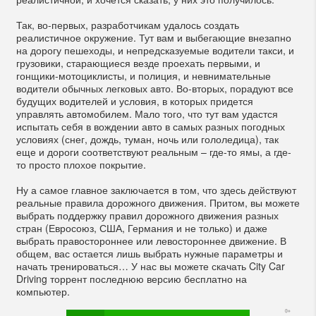
Так, во-первых, разработчикам удалось создать
реалистичное окружение. Тут вам и выбегающие внезапно
на дорогу пешеходы, и непредсказуемые водители такси, и
грузовики, старающиеся везде проехать первыми, и
гонщики-мотоциклисты, и полиция, и невнимательные
водители обычных легковых авто. Во-вторых, порадуют все
будущих водителей и условия, в которых придется
управлять автомобилем. Мало того, что тут вам удастся
испытать себя в вождении авто в самых разных погодных
условиях (снег, дождь, туман, ночь или гололедица), так
еще и дороги соответствуют реальным – где-то ямы, а где-
то просто плохое покрытие.
Ну а самое главное заключается в том, что здесь действуют
реальные правила дорожного движения. Притом, вы можете
выбрать поддержку правил дорожного движения разных
стран (Евросоюз, США, Германия и не только) и даже
выбрать правостороннее или левостороннее движение. В
общем, вас остается лишь выбрать нужные параметры и
начать тренироваться… У нас вы можете скачать City Car
Driving торрент последнюю версию бесплатно на
компьютер.