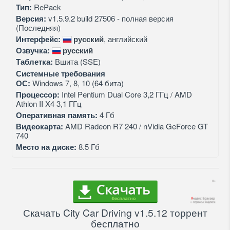
Тип:
RePack
Версия:
v1.5.9.2 build 27506 - полная версия
(Последняя)
Интерфейс:
русский
, английский
Озвучка:
русский
Таблетка:
Вшита (SSE)
Системные требования
ОС:
Windows 7, 8, 10 (64 бита)
Процессор:
Intel Pentium Dual Core 3,2 ГГц / AMD
Athlon II X4 3,1 ГГц
Оперативная память:
4 Гб
Видеокарта:
AMD Radeon R7 240 / nVidia GeForce GT
740
Место на диске:
8.5 Гб
Скачать City Car Driving v1.5.12 торрент
бесплатно