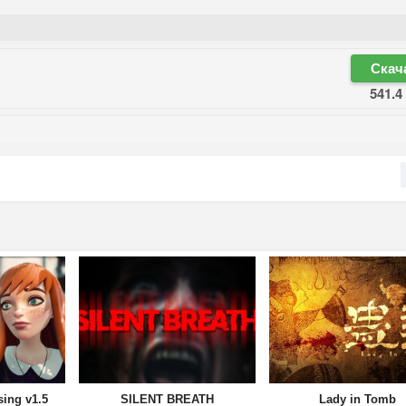
Скач
541.4
ing v1.5
SILENT BREATH
Lady in Tomb