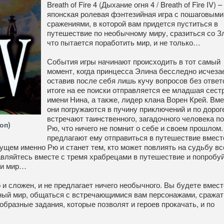
Breath of Fire 4 (Дыхание огня 4 / Breath of Fire IV) –
японская ролевая фэнтезийная игра с пошаговыми
сражениями, в которой вам придется пуститься в
путешествие по необычному миру, сразиться со З
что пытается поработить мир, и не только…
События игры начинают происходить в тот самый
момент, когда принцесса Элина бесследно исчезае
оставив после себя лишь кучу вопросов без ответ
итоге на ее поиски отправляется ее младшая сест
имени Нина, а также, лидер клана Ворен Крей. Вм
они погружаются в пучину приключений и по дорог
встречают таинственного, загадочного человека п
оп)
Рю, что ничего не помнит о себе и своем прошлом.
предлагают ему отправиться в путешествие вмест
дущем именно Рю и станет тем, кто может повлиять на судьбу вс
авляйтесь вместе с тремя храбрецами в путешествие и попробу
ти мир…
о и сложен, и не предлагает ничего необычного. Вы будете вмест
ный мир, общаться с встречающимися вам персонажами, сражат
образные задания, которые позволят и героев прокачать, и по