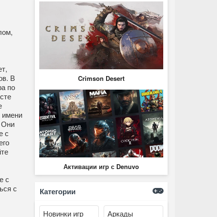
лом,
т,
ов. В
Crimson Desert
ра по
есте
е
о имени
 Они
е с
его
йте
Активации игр с Denuvo
е с
ься с
Категории
Новинки игр
Аркады