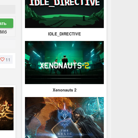
ать
 Мб
IDLE_DIRECTIVE
11
Xenonauts 2