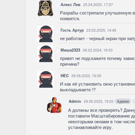
Алекс Лев
25.04.2025, 17:37
Разрабы состряпали улучшенную вер
появится.
Гость Артур
23.02.2025, 14:46
не работает - черный экран при зап
Миша2323
06.03.2024, 16:03
привет не подскажите почему зависа
причина?
HEC
29.06.2022, 16:06
И как её установить окно установк
выкладываете !?
Admin
29.06.2022, 19:20
Админ
А должны все проверять? Данну
поставили Масштабирование дис
некоторыми окнами в том числе
устанавливайте игру.