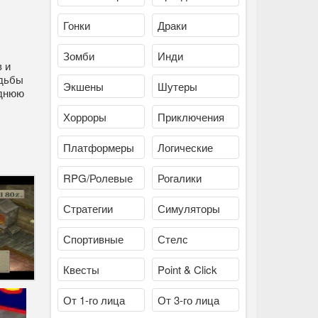
Гонки
Драки
Зомби
Инди
 и
удьбы
Экшены
Шутеры
еднюю
Хорроры
Приключения
Платформеры
Логические
RPG/Ролевые
Рогалики
Стратегии
Симуляторы
Спортивные
Стелс
Квесты
Point & Click
От 1-го лица
От 3-го лица