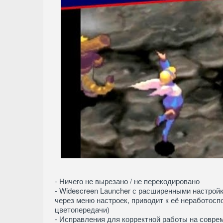
- Ничего не вырезано / не перекодировано
- Widescreen Launcher с расширенными настрой
через меню настроек, приводит к её неработосп
цветопередачи)
- Исправления для корректной работы на совре