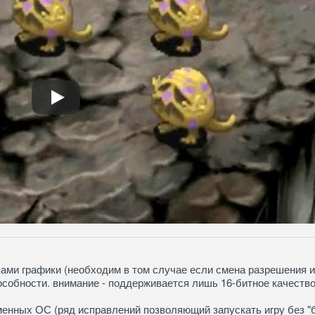
ками графики (необходим в том случае если смена разрешения и
особности. внимание - поддерживается лишь 16-битное качеств
менных ОС (ряд исправлений позволяющий запускать игру без "