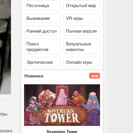
Песочница
Открытый мир
Выживание
VR-игры
Ранний доступ
Полная версия
Поиск
Визуальные
предметов
новеллы
Эротические
Онлайн игры
Новинки
new
гры,
о
белого
Sovereign Tower