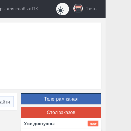
☀️
ры для слабых ПК
Гость
Телеграм канал
Стол заказов
Уже доступны
new