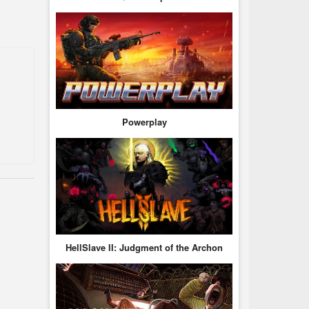
Powerplay
HellSlave II: Judgment of the Archon