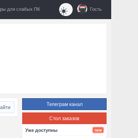
☀️
ры для слабых ПК
Гость
Телеграм канал
Стол заказов
Уже доступны
new