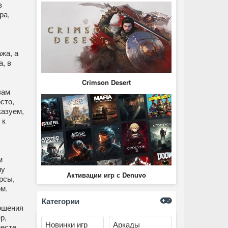
в
ра,
жа, а
, в
Crimson Desert
вам
сто,
казуем,
 к
м
му
Активации игр с Denuvo
рсы,
ом.
Категории
ошения
р,
Новинки игр
Аркады
месте