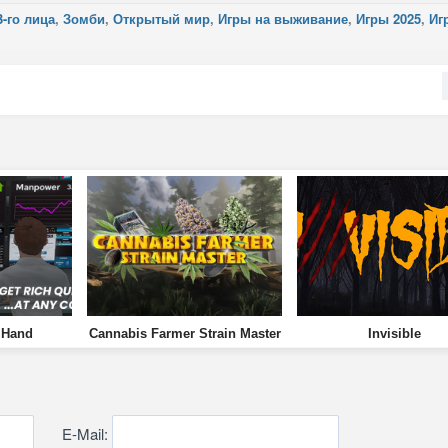
3-го лица
,
Зомби
,
Открытый мир
,
Игры на выживание
,
Игры 2025
,
Иг
e Hand
Cannabis Farmer Strain Master
Invisible
E-Mail: