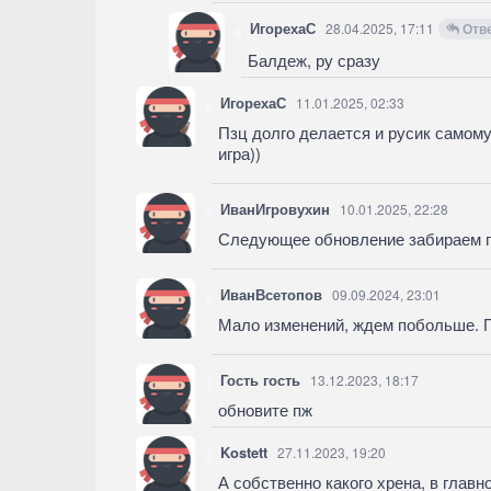
ИгорехаС
28.04.2025, 17:11
Отв
Балдеж, ру сразу
ИгорехаС
11.01.2025, 02:33
Пзц долго делается и русик самому
игра))
ИванИгровухин
10.01.2025, 22:28
Следующее обновление забираем п
ИванВсетопов
09.09.2024, 23:01
Мало изменений, ждем побольше. 
Гость гость
13.12.2023, 18:17
обновите пж
Kostett
27.11.2023, 19:20
А собственно какого хрена, в главн