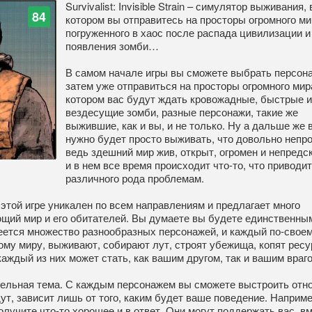
Survivalist: Invisible Strain – симулятор выживания, 
84
котором вы отправитесь на просторы огромного ми
погруженного в хаос после распада цивилизации и
появления зомби…
В самом начале игры вы сможете выбрать персона
затем уже отправиться на просторы огромного мира
котором вас будут ждать кровожадные, быстрые и
вездесущие зомби, разные персонажи, такие же
выжившие, как и вы, и не только. Ну а дальше же 
нужно будет просто выживать, что довольно непро
ведь здешний мир жив, открыт, огромен и непредс
и в нем все время происходит что-то, что приводит
различного рода проблемам.
в этой игре уникален по всем направлениям и предлагает много
ющий мир и его обитателей. Вы думаете вы будете единственны
ется множество разнообразных персонажей, и каждый по-свое
ому миру, выживают, собирают лут, строят убежища, копят ресу
 каждый из них может стать, как вашим другом, так и вашим враг
тдельная тема. С каждым персонажем вы сможете выстроить отн
дут, зависит лишь от того, каким будет ваше поведение. Наприме
лучите что-то хорошее и в ответ. Они могут поддержать вас, в