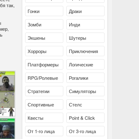
бя так,
Гонки
Драки
ы
Зомби
Инди
мер,
ть
Экшены
Шутеры
Хорроры
Приключения
Платформеры
Логические
RPG/Ролевые
Рогалики
Стратегии
Симуляторы
Спортивные
Стелс
Квесты
Point & Click
От 1-го лица
От 3-го лица