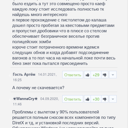
было ездить а тут это совмещено просто каеф
каждую локу стоит исследовать полностью тк
найдешь много интересного
я первое прохождение с пистолетом до калаша
дошел просто пробегая за квестовыми предметами
и пропустил дробовики что в плюсе со стелсом
обеспечивает безграничное веселье против
полицейских зомби
короче стоит потраченного времени ждемся
следущих обнов и когда добавят подсоединение
вагонов а то пол часа на начальной локе почти весь
бенз зжег пока пытался присоединить
Гость Артём
14.01.2021,
Ответить
+29
16:25
А почему не скачевается?
☣WannaCry☣
04.09.2020,
Ответить
+30
11:46
Проблемы с вылетом у 90% пользователей
решается полным сносом всех компонентов по типу
DiretX и тд, и установкой последних версий.
Обновлением Windows (не устанавливайте от туда