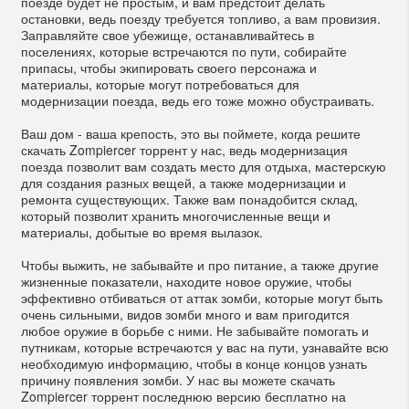
поезде будет не простым, и вам предстоит делать
остановки, ведь поезду требуется топливо, а вам провизия.
Заправляйте свое убежище, останавливайтесь в
поселениях, которые встречаются по пути, собирайте
припасы, чтобы экипировать своего персонажа и
материалы, которые могут потребоваться для
модернизации поезда, ведь его тоже можно обустраивать.
Ваш дом - ваша крепость, это вы поймете, когда решите
скачать Zompiercer торрент у нас, ведь модернизация
поезда позволит вам создать место для отдыха, мастерскую
для создания разных вещей, а также модернизации и
ремонта существующих. Также вам понадобится склад,
который позволит хранить многочисленные вещи и
материалы, добытые во время вылазок.
Чтобы выжить, не забывайте и про питание, а также другие
жизненные показатели, находите новое оружие, чтобы
эффективно отбиваться от аттак зомби, которые могут быть
очень сильными, видов зомби много и вам пригодится
любое оружие в борьбе с ними. Не забывайте помогать и
путникам, которые встречаются у вас на пути, узнавайте всю
необходимую информацию, чтобы в конце концов узнать
причину появления зомби. У нас вы можете скачать
Zompiercer торрент последнюю версию бесплатно на