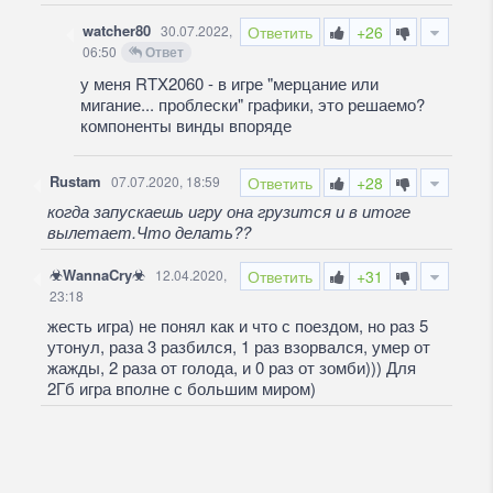
watcher80
30.07.2022,
Ответить
+26
06:50
Ответ
у меня RTX2060 - в игре "мерцание или
мигание... проблески" графики, это решаемо?
компоненты винды впоряде
Rustam
07.07.2020, 18:59
Ответить
+28
когда запускаешь игру она грузится и в итоге
вылетает.Что делать??
☣WannaCry☣
12.04.2020,
Ответить
+31
23:18
жесть игра) не понял как и что с поездом, но раз 5
утонул, раза 3 разбился, 1 раз взорвался, умер от
жажды, 2 раза от голода, и 0 раз от зомби))) Для
2Гб игра вполне с большим миром)