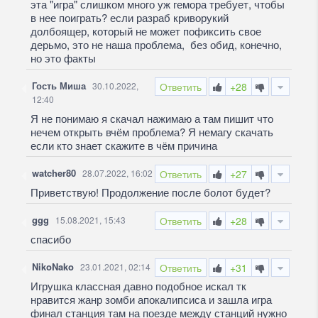
эта "игра" слишком много уж гемора требует, чтобы
в нее поиграть? если разраб криворукий
долбоящер, который не может пофиксить свое
дерьмо, это не наша проблема, без обид, конечно,
но это факты
Гость Миша
30.10.2022,
Ответить
+28
12:40
Я не понимаю я скачал нажимаю а там пишит что
нечем открыть вчём проблема? Я немагу скачать
если кто знает скажите в чём причина
watcher80
28.07.2022, 16:02
Ответить
+27
Приветствую! Продолжение после болот будет?
ggg
15.08.2021, 15:43
Ответить
+28
спасибо
NikoNako
23.01.2021, 02:14
Ответить
+31
Игрушка классная давно подобное искал тк
нравится жанр зомби апокалипсиса и зашла игра
финал станция там на поезде между станций нужно