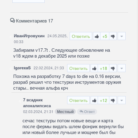
Комментариев 17
ИванИгровухин
24.05.2025,
Ответить
+5
00:33
Забираем v17.7t . Следующее обновление на
v18 ждем в декабре 2025 или позже
IgorexaS
22.02.2024, 21:33
Ответить
+18
Похожа на разработку 7 days to die на 0.16 версии,
разраб решил что текстурки инструментов оружия
стары.. вечная альфа крч
7 всадник
Ответить
+12
апокалипсиса
02.03.2024, 21:31
Местный
Ответ
сечас текстуры потом новые вещи и карта
после фермы видать шлем фонрик вернули бы
или новый более лучьше и мощнее был бы