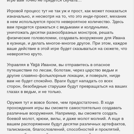
Игровой процесс тут не так уж и прост, как может показаться
изначально, и несмотря на то, что это инди-проект, механик
в нем используется просто невероятное количество. Здесь
вам придется сражаться с ведьмами и колдуньями,
уничтожать десятки разнообразных монстров, решать
физические головоломки, создавать вооружение для Ивана
в кузнице, и делать многое-многое другое. При этом, каждое
ваше действие в этой игре будет сказываться на сюжете, что
невероятно круто.
Управляя в Yaga Иваном, вы отправитесь в опасное
путешествие по лесам, болотам, через царство ведьм и
другие славяно-фольклорные локации, и поверьте, нигде
вам не будет спокойно. Враги будут нападать со всех
сторон, безобидные старушки будут превращаться на ваших
глазах в ведьм, и не только.
Оружия тут и вовсе более, чем предостаточно. В ходе
прохождения игры вы сможете самостоятельно создавать
различные вооружения. Например, вы сможете создать
боевой молот, крюки, вилы, и даже молот молний. А еще в
вашем распоряжении будут десятки различных артефактов,
талисманов, благословлений, способностей и проклятий,