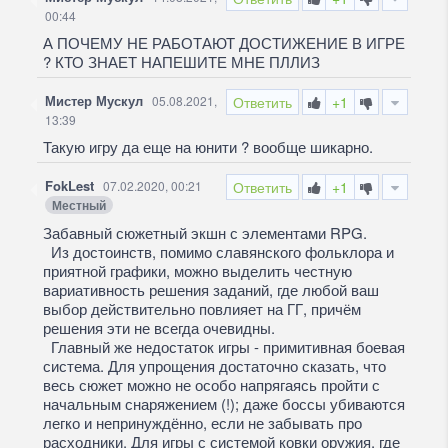
00:44
А ПОЧЕМУ НЕ РАБОТАЮТ ДОСТИЖЕНИЕ В ИГРЕ
? КТО ЗНАЕТ НАПЕШИТЕ МНЕ ПЛЛИЗ
Мистер Мускул
05.08.2021,
Ответить
+1
13:39
Такую игру да еще на юнити
?
вообще шикарно.
FokLest
07.02.2020, 00:21
Ответить
+1
Местный
Забавный сюжетный экшн с элементами RPG.
Из достоинств, помимо славянского фольклора и
приятной графики, можно выделить честную
вариативность решения заданий, где любой ваш
выбор действительно повлияет на ГГ, причём
решения эти не всегда очевидны.
Главный же недостаток игры - примитивная боевая
система. Для упрощения достаточно сказать, что
весь сюжет можно не особо напрягаясь пройти с
начальным снаряжением (!); даже боссы убиваются
легко и непринуждённо, если не забывать про
расходники. Для игры с системой ковки оружия, где