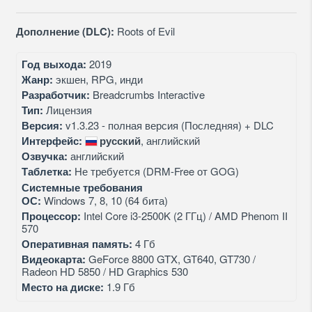
Дополнение (DLC):
Roots of Evil
Год выхода:
2019
Жанр:
экшен, RPG, инди
Разработчик:
Breadcrumbs Interactive
Тип:
Лицензия
Версия:
v1.3.23 - полная версия (Последняя) + DLC
Интерфейс:
русский
, английский
Озвучка:
английский
Таблетка:
Не требуется (DRM-Free от GOG)
Системные требования
ОС:
Windows 7, 8, 10 (64 бита)
Процессор:
Intel Core i3-2500K (2 ГГц) / AMD Phenom II
570
Оперативная память:
4 Гб
Видеокарта:
GeForce 8800 GTX, GT640, GT730 /
Radeon HD 5850 / HD Graphics 530
Место на диске:
1.9 Гб