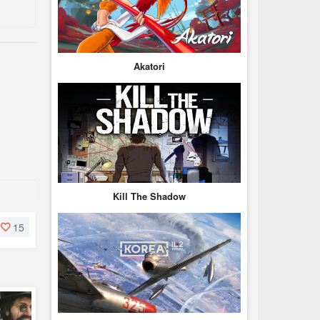
Akatori
Kill The Shadow
15