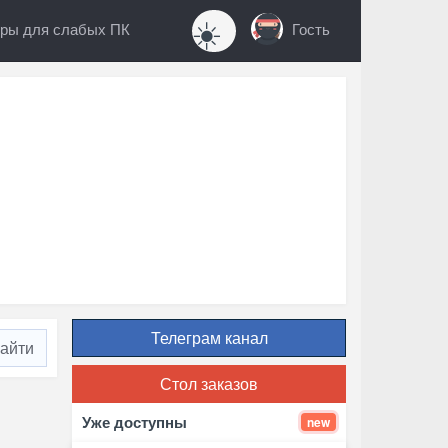
☀️
ры для слабых ПК
Гость
Телеграм канал
Стол заказов
Уже доступны
new