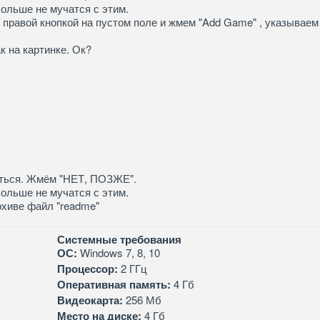
больше не мучатся с этим.
м правой кнопкой на пустом поле и жмем "Add Game" , указываем 
к на картинке. Ок?
аться. Жмём "НЕТ, ПОЗЖЕ".
больше не мучатся с этим.
рхиве файл "readme"
Системные требования
ОС:
Windows 7, 8, 10
Процессор:
2 ГГц
Оперативная память:
4 Гб
Видеокарта:
256 Мб
Место на диске:
4 Гб