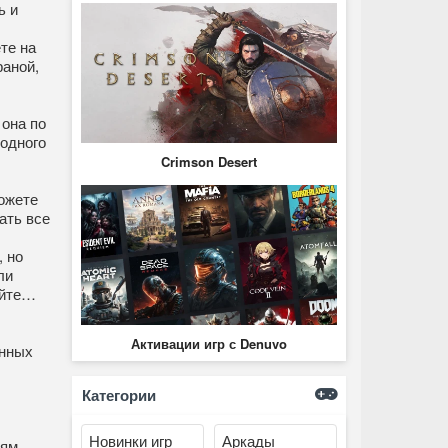
ь и
те на
раной,
 она по
одного
Crimson Desert
ожете
ать все
 но
ли
айте…
Активации игр с Denuvo
енных
Категории
Новинки игр
Аркады
ям,