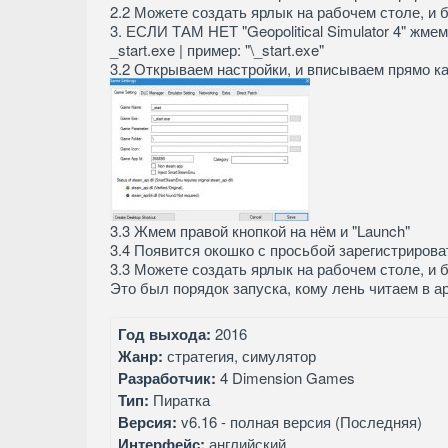
2.2 Можете создать ярлык на рабочем столе, и 
3. ЕСЛИ ТАМ НЕТ "Geopolitical Simulator 4" жме
_start.exe | пример: "\_start.exe"
3.2 Открываем настройки, и вписываем прямо ка
3.3 Жмем правой кнопкой на нём и "Launch"
3.4 Появится окошко с просьбой зарегистриров
3.3 Можете создать ярлык на рабочем столе, и 
Это был порядок запуска, кому лень читаем в а
Год выхода:
2016
Жанр:
стратегия, симулятор
Разработчик:
4 Dimension Games
Тип:
Пиратка
Версия:
v6.16 - полная версия (Последняя)
Интерфейс:
английский