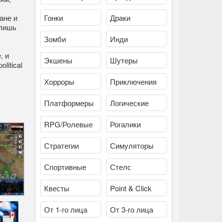
ане и
Гонки
Драки
 лишь
Зомби
Инди
, и
Экшены
Шутеры
litical
Хорроры
Приключения
Платформеры
Логические
RPG/Ролевые
Рогалики
Стратегии
Симуляторы
Спортивные
Стелс
Квесты
Point & Click
От 1-го лица
От 3-го лица