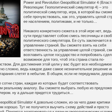
Power and Revolution Geopolitical Simulator 4 (Власт
Революции: Геополитический симулятор 4) – это
политической симулятор, игра, в которой вы сможе
себе прочувствовать, как это, управлять целой ст
ее населением, политиками, и не только…
Никакого конкретного сюжета в этой игре нет, ведь
сути представляет собою смесь песочницы и своб
политического симулятора. Ее суть заключается в
управлении страной. Вы сможете взять на себя
ответственность за управление целой страной, см
возглавить целое государство и попробовать сдел
возможное для того, чтоб эта страна стала по-
твом. Для достижения этой цели у вас будет все необходимое,
тно сложно, ведь каждое даже самое незначительное решение и
старания слетят в небытие. В общем, если не передумали, дерз
 сотни стран, каждая из которых будет соответствовать
ами реальному аналогу. Вы сможете выбрать любую из предлож
цлером. ну а дальше придется трудиться…
eopolitical Simulator 4 довольно сложен, из-за чего даже критики
ом хорошо. Тут не получится выучить схему действий и просто
ой. Придется адаптироваться к разным геополитическим услови