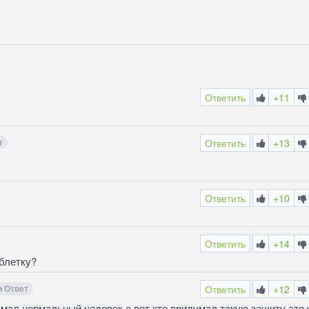
Ответить
+11
т
Ответить
+13
Ответить
+10
Ответить
+14
блетку?
Ответ
Ответить
+12
думал нормальный человек а вот кто придумал такую защиту это