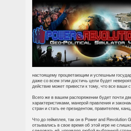
настоящему процветающим и успешным государс
даже со всем этим достичь цели будет невероя
действие может привести к тому, что все ваши 
Всего же в вашем распоряжении будет почти две
характеристиками, манерой правления и закон
стран и стать ее президентом, правителем, кан
Что до геймплея, так он в Power and Revolution G
отзывались в свое время об этой игре не слишк
следовать ей, управляя любой выбранной стран