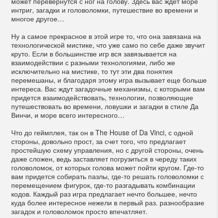
может перевернутся с ног на голову. Здесь вас ждет море
интриг, загадки и головоломки, путешествие во времени и
многое другое…
Ну а самое прекрасное в этой игре то, что она завязана на
технологической мистике, что уже само по себе даже звучит
круто. Если в большинстве игр вся завязывается на
взаимодействии с разными технологиями, либо же
исключительно на мистике, то тут эти два понятия
перемешаны, и благодаря этому игра вызывает еще больше
интереса. Вас ждут загадочные механизмы, с которыми вам
придется взаимодействовать, технологии, позволяющие
путешествовать во времени, ловушки и загадки в стиле Да
Винчи, и море всего интересного…
Что до геймплея, так он в The House of Da Vinci, с одной
стороны, довольно прост, за счет того, что предлагает
простейшую схему управления, но с другой стороны, очень
даже сложен, ведь заставляет погрузиться в череду таких
головоломок, от которых голова может пойти кругом. Где-то
вам придется собирать пазлы, где-то решать головоломки с
перемещением фигурок, где-то разгадывать комбинации
кодов. Каждый раз игра предлагает нечто большее, нечто
куда более интересное нежели в первый раз. разнообразие
загадок и головоломок просто впечатляет.