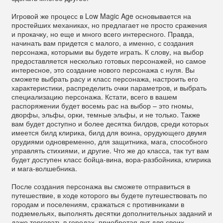
Игровой же процесс в Low Magic Age основывается на
простейших механиках, но предлагает не просто сражения
и прокачку, но еще и много всего интересного. Правда,
начинать вам придется с малого, а именно, с создания
персонажа, которыми вы будете играть. К слову, на выбор
предоставляется несколько готовых персонажей, но самое
интересное, это создание нового персонажа с нуля. Вы
сможете выбрать расу и класс персонажа, настроить его
характеристики, распределить очки параметров, и выбрать
специализацию персонажа. Кстати, всего в вашем
распоряжении будет восемь рас на выбор – это гномы,
дворфы, эльфы, орки, темные эльфы, и не только. Также
вам будет доступно и более десятка билдов, среди которых
имеется билд клирика, билд для воина, орудующего двумя
орудиями одновременно, для защитника, мага, способного
управлять стихиями, и другие. Что же до класса, так тут вам
будет доступен класс бойца-вина, вора-разбойника, клирика
и мага-волшебника.
После создания персонажа вы сможете отправиться в
путешествие, в ходе которого вы будете путешествовать по
городам и поселениям, сражаться с противниками в
подземельях, выполнять десятки дополнительных заданий и
даже торговать в городах, приобретая лут для своих