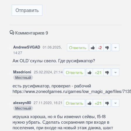
Отправить
Комментариев 9
AndrewSVGAD
01.06.2025,
Ответить
-2
14:27
Аж OLD`скулы свело. Где русификатор?
Mxedrioni
25.02.2024, 21:14
Ответить
+21
Местный
есть русификатор, проверил - рабочий
https://www.zoneofgames.ru/games/low_magic_age/files/7135
alexeyn80
27.11.2020, 16:21
Ответить
+21
Местный
игрушка хороша, но я бы изменил сейвы, f5-f8
нужно убрать. Сделать сохранения при входе в
поселения, при входе на новый этаж данжа, шахт