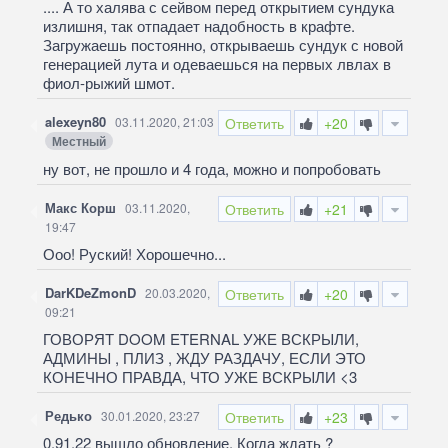
.... А то халява с сейвом перед открытием сундука
излишня, так отпадает надобность в крафте.
Загружаешь постоянно, открываешь сундук с новой
генерацией лута и одеваешься на первых лвлах в
фиол-рыжий шмот.
alexeyn80
03.11.2020, 21:03
Ответить
+20
Местный
ну вот, не прошло и 4 года, можно и попробовать
Макс Корш
03.11.2020,
Ответить
+21
19:47
Ооо! Руский! Хорошечно...
DarKDeZmonD
20.03.2020,
Ответить
+20
09:21
ГОВОРЯТ DOOM ETERNAL УЖЕ ВСКРЫЛИ,
АДМИНЫ , ПЛИЗ , ЖДУ РАЗДАЧУ, ЕСЛИ ЭТО
КОНЕЧНО ПРАВДА, ЧТО УЖЕ ВСКРЫЛИ <3
Редько
30.01.2020, 23:27
Ответить
+23
0.91.22 вышло обновление. Когда ждать ?